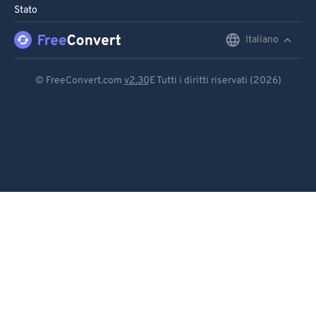
Stato
Italiano
English
Deutsch
© FreeConvert.com
v2.30
E Tutti i diritti riservati (2026)
Español
Français
Português
Italiano
Dutch
日本語
简体中文
繁體中文