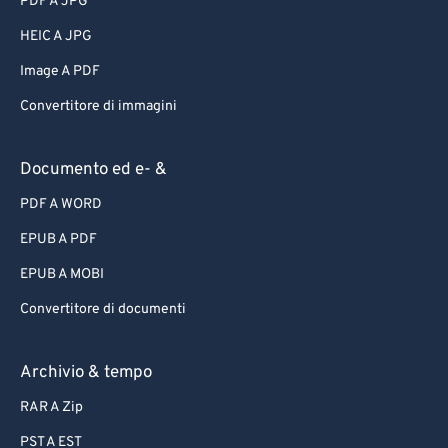
PDF A JPG
HEIC A JPG
Image A PDF
Convertitore di immagini
Documento ed e- &
PDF A WORD
EPUB A PDF
EPUB A MOBI
Convertitore di documenti
Archivio & tempo
RAR A Zip
PST A EST