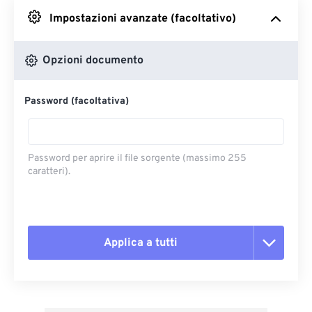
Impostazioni avanzate (facoltativo)
Da Google Drive
Opzioni documento
Da OneDrive
Password (facoltativa)
Dall'URL
Password per aprire il file sorgente (massimo 255
caratteri).
Applica a tutti
Reimposta tutte le opzioni
Applica da preimpostazione