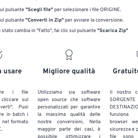
sul pulsante
"Scegli file"
per selezionare i file ORIGINE.
sul pulsante
"Converti in Zip"
per avviare la conversione.
stato cambia in "Fatto", fai clic sul pulsante
"Scarica Zip"
a usare
Migliore qualità
Gratuit
are i file
Utilizziamo sia software
Il nostro c
liccare sul
open source che software
SORG
verti". Puoi
personalizzati per garantire
DESTINAZION
ire in batch
i
la massima qualità delle
funziona 
E
nel formato
nostre conversioni. Nella
browser we
.
maggior parte dei casi, è
sicurezza e pr
possibile ottimizzare i
file sono