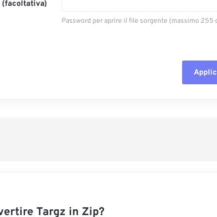
(facoltativa)
Password per aprire il file sorgente (massimo 255 c
Applic
Reimposta tut
Applica da p
Salva come p
ertire Targz in Zip?