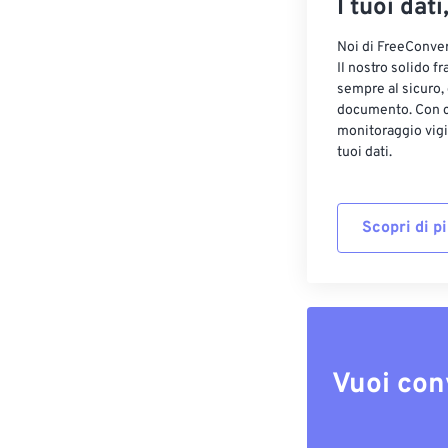
I tuoi dati
Noi di FreeConvert
Il nostro solido f
sempre al sicuro,
documento. Con cr
monitoraggio vigi
tuoi dati.
Scopri di p
Vuoi con