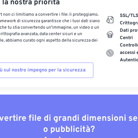
, la nostra priorità
 non ci limitiamo a convertire i file: li proteggiamo.
SSL/TL
ramework di sicurezza garantisce che i tuoi dati siano
Crittogr
 che tu stia convertendo un'immagine, un video o un
Dati pro
ittografia avanzata, data center sicuri e un
Centri
le, abbiamo curato ogni aspetto della sicurezza dei
Controll
accessi 
Autenti
iù sul nostro impegno per la sicurezza
vertire file di grandi dimensioni s
o pubblicità?