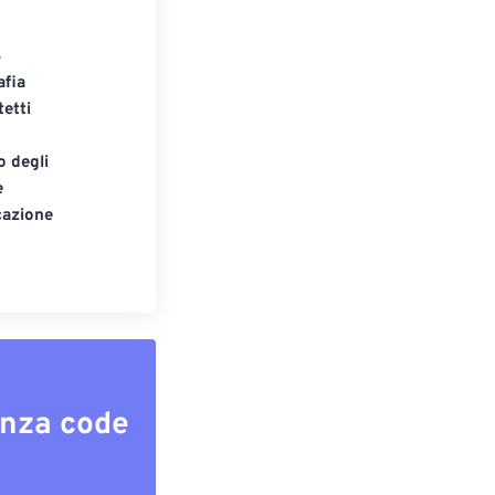
S
afia
tetti
o degli
e
cazione
enza code