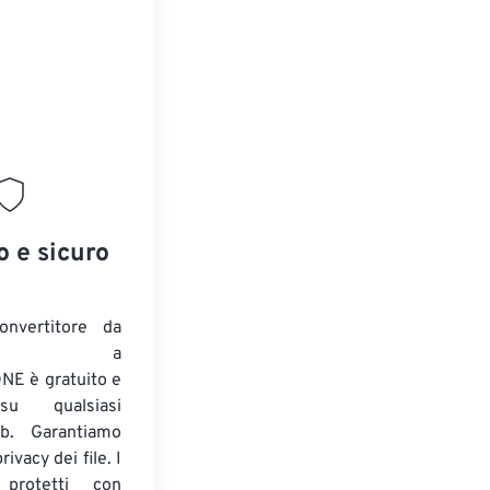
o e sicuro
onvertitore da
ENTE a
E è gratuito e
su qualsiasi
b. Garantiamo
ivacy dei file. I
 protetti con