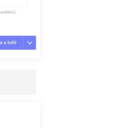
aratteri).
a a tutti
te le opzioni
reimpostazione
redefinito