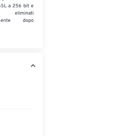
 SSL a 256 bit e
 eliminati
amente dopo