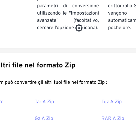
parametri di conversione
crittografia
utilizzando le "Impostazioni
vengono
avanzate" (facoltativo,
automatic
poche ore.
cercare l'opzione
icona).
Converti altri file nel formato Zip
FreeConvert.com può convertire gli altri tuoi file nel formato Zip :
re
Tar A Zip
Tgz A Zip
Gz A Zip
RAR A Zip