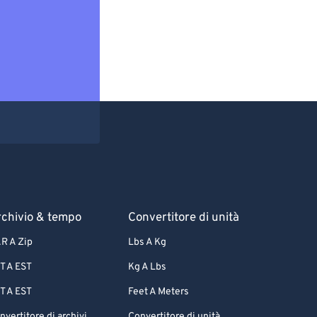
chivio & tempo
Convertitore di unità
R A Zip
Lbs A Kg
T A EST
Kg A Lbs
T A EST
Feet A Meters
nvertitore di archivi
Convertitore di unità