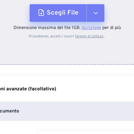
Scegli File
Dimensione massima del file 1GB.
Iscrizione
per di più
Dal dispositivo
Procedendo, accetti i nostri
Termini di utilizzo
.
Da Dropbox
Da Google Drive
ni avanzate (facoltativo)
Da OneDrive
ocumento
Dall'URL