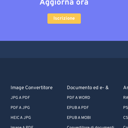
Aggiorna ora
Iscrizione
Image Convertitore
Documento ed e- &
Ar
JPG A PDF
PDF A WORD
RA
PDF A JPG
EPUB A PDF
PS
HEIC A JPG
EPUB A MOBI
CS
Image A PDF
Convertitore di documenti
Co