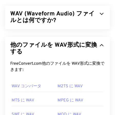
バイルテレコミュニケーションシステム（
UMTS
）ネットワーク向けに設計されたマルチメディアコ
WAV (Waveform Audio) ファイ
ンテナフォーマットです。UMTSはモバイル向け技
術であるため、3GPフォーマットは、UMTSネット
ルとは何ですか?
ワーク上の携帯電話が高速ワイヤレス接続を介して
メディア
を
キャプチャ、保存、配信、再生すること
Waveform Audio（WAV）は、非圧縮オーディオフ
を可能にします。
ァイルとして最も普及しているデジタルオーディオ
他のファイルを WAV形式に変換
フォーマットです。WAVは、IBMとWindowsが
リソ
3GP ファイルを開くにはどうすれ
ース交換ファイルフォーマット（RIFF）を
する
改良し
ばいいですか?
て生まれたものです。WAVファイルは
M4A
や
MP3
ファイルよりもはるかにサイズが大きいため、ポー
FreeConvert.com他のファイルを WAV形式に変換で
3GPを開くのに最適なアプリケーションはApple
タブルプレーヤーでの使用には適していません。し
きます:
QuickTime
です。3GPはモバイル向けに設計されて
かし、音質はM4AやMP3を上回っています。
いますが、このファイル形式はLinux、Mac、
Windowsなど、ほとんどのオペレーティングシステ
WAV コンバータ
M2TS に WAV
WAV ファイルを開くにはどうすれ
ムで簡単に開くことができます。
ばいいですか?
MTS に WAV
MPEG に WAV
3GPは、3GPP
Timed Text
によるキャプションと字
WAVファイルを開くためのデフォルトのプレーヤー
幕をサポートする柔軟なファイル形式です。インタ
は
Windows Media Player
です。iTunes
、
VLCメデ
ラクティブメニューには対応していませんが、その
SWF に WAV
MOD に WAV