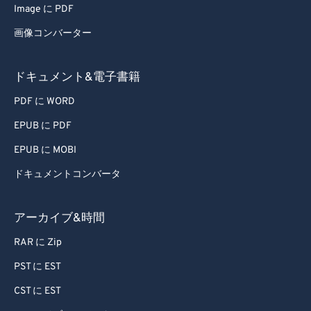
Image に PDF
60
60
画像コンバーター
61
61
62
62
ドキュメント&電子書籍
63
63
PDF に WORD
64
64
EPUB に PDF
65
65
EPUB に MOBI
66
66
ドキュメントコンバータ
67
67
68
68
アーカイブ&時間
69
69
RAR に Zip
70
70
PST に EST
71
71
CST に EST
72
72