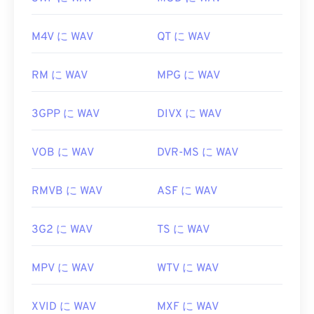
ィアプレーヤー
、
QuickTime
などのプログラムで
ような機能を提供する無料のサードパーティ製ツー
もWAVファイルを開いて再生できます。
ルと互換性があります。例えば、
AutoGK
などが挙
M4V に WAV
QT に WAV
げられます。モバイル端末以外で動画を視聴する際
WAV
ファイルは高音質で非圧縮のため、音楽編集、
の画質を向上させるには、ファイルをMP4に
変換
制作、加工プログラムへのインポートに適していま
RM に WAV
MPG に WAV
してください
。
す。UltraMixer
は
クロスOS対応のDJソフトウェア
で、WAVファイルにも対応しています。Elmedia
開発元:
第3世代パートナーシッププロジェクト
3GPP に WAV
DIVX に WAV
Player
もWAVファイルをサポートしています。
(3GPP)
開発元:
Microsoft
、
IBM
初回リリース:
1997年
VOB に WAV
DVR-MS に WAV
初回リリース:
1991年
役立つリンク:
役立つリンク:
RMVB に WAV
ASF に WAV
https://en.wikipedia.org/wiki/3GP_and_3G2
https://en.wikipedia.org/wiki/WAV
https://www.3gpp.org/
3G2 に WAV
TS に WAV
https://www.techopedia.com/definition/12636/wavefor
audio-wav
MPV に WAV
WTV に WAV
XVID に WAV
MXF に WAV