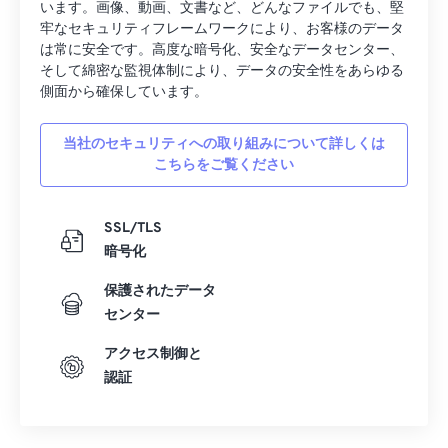
います。画像、動画、文書など、どんなファイルでも、堅
20
20
20
20
20
20
20
20
牢なセキュリティフレームワークにより、お客様のデータ
21
21
21
21
21
21
21
21
は常に安全です。高度な暗号化、安全なデータセンター、
そして綿密な監視体制により、データの安全性をあらゆる
22
22
22
22
22
22
22
22
側面から確保しています。
23
23
23
23
23
23
23
23
当社のセキュリティへの取り組みについて詳しくは
24
24
24
24
24
24
こちらをご覧ください
25
25
25
25
25
25
26
26
26
26
26
26
SSL/TLS
27
27
27
27
27
27
暗号化
28
28
28
28
28
28
保護されたデータ
29
29
29
29
29
29
センター
30
30
30
30
30
30
アクセス制御と
認証
31
31
31
31
31
31
32
32
32
32
32
32