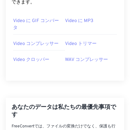
できます。
07
07
07
07
07
07
07
07
08
08
08
08
08
08
08
08
Video に GIF コンバー
Video に MP3
09
09
09
09
09
09
09
09
タ
10
10
10
10
10
10
10
10
Video コンプレッサー
Video トリマー
11
11
11
11
11
11
11
11
12
12
12
12
12
12
12
12
Video クロッパー
WAV コンプレッサー
13
13
13
13
13
13
13
13
14
14
14
14
14
14
14
14
15
15
15
15
15
15
15
15
16
16
16
16
16
16
16
16
17
17
17
17
17
17
17
17
あなたのデータは私たちの最優先事項で
18
18
18
18
18
18
18
18
す
19
19
19
19
19
19
19
19
FreeConvertでは、ファイルの変換だけでなく、保護も行