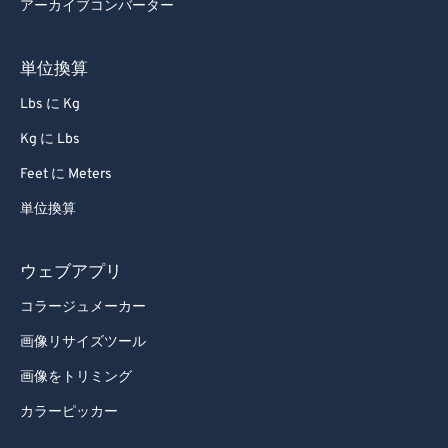
アーカイブコンバーター
73
73
74
74
単位換算
75
75
Lbs に Kg
76
76
Kg に Lbs
77
77
Feet に Meters
78
78
単位換算
79
79
80
80
ウェブアプリ
81
81
コラージュメーカー
82
82
画像リサイズツール
83
83
画像をトリミング
84
84
カラーピッカー
85
85