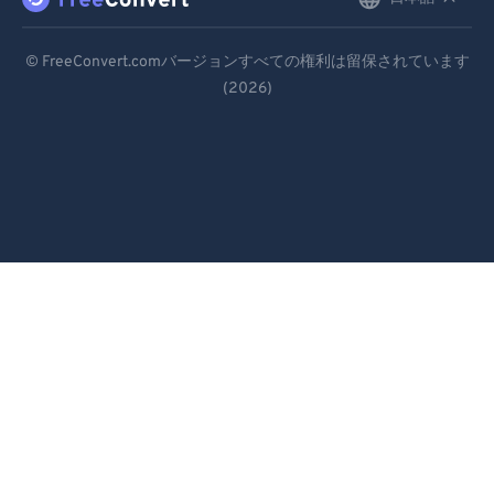
English
99
99
Deutsch
© FreeConvert.comバージョンすべての権利は留保されています
(2026)
Español
Français
Português
Italiano
Dutch
日本語
简体中文
繁體中文
한국어