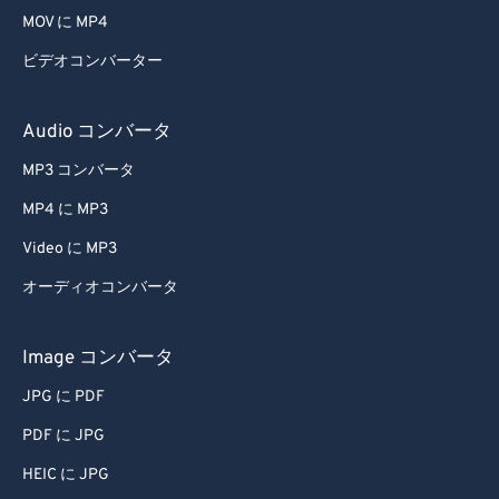
MOV に MP4
47
47
47
47
47
47
ビデオコンバーター
48
48
48
48
48
48
49
49
49
49
49
49
Audio コンバータ
50
50
50
50
50
50
MP3 コンバータ
51
51
51
51
51
51
MP4 に MP3
52
52
52
52
52
52
Video に MP3
53
53
53
53
53
53
オーディオコンバータ
54
54
54
54
54
54
55
55
55
55
55
55
Image コンバータ
56
56
56
56
56
56
JPG に PDF
57
57
57
57
57
57
PDF に JPG
58
58
58
58
58
58
HEIC に JPG
59
59
59
59
59
59