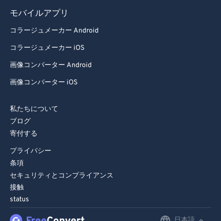
86
86
モバイルアプリ
87
87
コラージュメーカー Android
88
88
コラージュメーカー iOS
89
89
画像コンバーター Android
90
90
画像コンバーター iOS
91
91
92
92
私たちについて
ブログ
93
93
寄付する
94
94
プライバシー
95
95
条項
96
96
セキュリティとコンプライアンス
接触
97
97
status
98
98
日本語