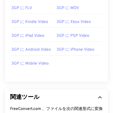
3GP に FLV
3GP に MOV
3GP に Kindle Video
3GP に Xbox Video
3GP に iPad Video
3GP に PSP Video
00
00
00
00
00
00
00
00
3GP に Android Video
3GP に iPhone Video
00
00
00
00
00
00
00
00
3GP に Mobile Video
01
01
01
01
01
01
01
01
02
02
02
02
02
02
02
02
03
03
03
03
03
03
03
03
04
04
04
04
04
04
04
04
関連ツール
05
05
05
05
05
05
05
05
06
06
06
06
06
06
06
06
FreeConvert.com 、ファイルを次の関連形式に変換