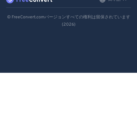
English
99
99
Deutsch
© FreeConvert.comバージョンすべての権利は留保されています
(2026)
Español
Français
Português
Italiano
Dutch
日本語
简体中文
繁體中文
한국어