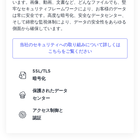
います。画像、動画、文書など、どんなファイルでも、堅
20
20
20
20
20
20
20
20
牢なセキュリティフレームワークにより、お客様のデータ
21
21
21
21
21
21
21
21
は常に安全です。高度な暗号化、安全なデータセンター、
そして綿密な監視体制により、データの安全性をあらゆる
22
22
22
22
22
22
22
22
側面から確保しています。
23
23
23
23
23
23
23
23
当社のセキュリティへの取り組みについて詳しくは
24
24
24
24
24
24
こちらをご覧ください
25
25
25
25
25
25
26
26
26
26
26
26
SSL/TLS
27
27
27
27
27
27
暗号化
28
28
28
28
28
28
保護されたデータ
29
29
29
29
29
29
センター
30
30
30
30
30
30
アクセス制御と
認証
31
31
31
31
31
31
32
32
32
32
32
32