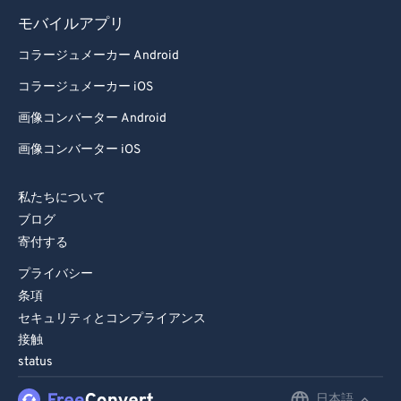
86
86
モバイルアプリ
87
87
コラージュメーカー Android
88
88
コラージュメーカー iOS
89
89
画像コンバーター Android
90
90
画像コンバーター iOS
91
91
92
92
私たちについて
ブログ
93
93
寄付する
94
94
プライバシー
95
95
条項
96
96
セキュリティとコンプライアンス
接触
97
97
status
98
98
日本語