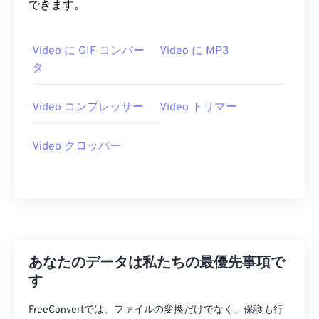
できます。
07
07
07
07
07
07
07
07
08
08
08
08
08
08
08
08
Video に GIF コンバー
Video に MP3
09
09
09
09
09
09
09
09
タ
10
10
10
10
10
10
10
10
Video コンプレッサー
Video トリマー
11
11
11
11
11
11
11
11
12
12
12
12
12
12
12
12
Video クロッパー
13
13
13
13
13
13
13
13
14
14
14
14
14
14
14
14
15
15
15
15
15
15
15
15
16
16
16
16
16
16
16
16
17
17
17
17
17
17
17
17
あなたのデータは私たちの最優先事項で
18
18
18
18
18
18
18
18
す
19
19
19
19
19
19
19
19
FreeConvertでは、ファイルの変換だけでなく、保護も行