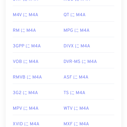
ーディオ再生プログラムで開くことができます。
ような機能を提供する無料のサードパーティ製ツー
Appleユーザーの場合、iTunesがM4Aファイルを開
ルと互換性があります。例えば、
AutoGK
などが挙
M4V に M4A
QT に M4A
くデフォルトのプログラムです。Windowsユーザー
げられます。モバイル端末以外で動画を視聴する際
の場合、Windows Media Playerがデフォルトのプロ
の画質を向上させるには、ファイルをMP4に
変換
グラムです。また、ファイルをハイライト表示して
RM に M4A
MPG に M4A
してください
。
スペースバーを押すことでもM4Aファイルをプレ
開発元:
第3世代パートナーシッププロジェクト
ビューできます。
3GPP に M4A
DIVX に M4A
(3GPP)
さらに、M4A は
VLC メディア プレーヤー
、
Adobe
初回リリース:
1997年
Premiere Pro
、
Elmedia Player
、
Winamp
などの
VOB に M4A
DVR-MS に M4A
多数のプログラムで開くことができます。
役立つリンク:
開発元:
ISO
/
IEC
、
Moving Pictures Experts
RMVB に M4A
ASF に M4A
https://en.wikipedia.org/wiki/3GP_and_3G2
Group
https://www.3gpp.org/
初回リリース:
3G2 に M4A
2001年
TS に M4A
役立つリンク:
MPV に M4A
WTV に M4A
https://en.wikipedia.org/wiki/MPEG-4_Part_14
https://www.loc.gov/preservation/digital/formats/fdd/
XVID に M4A
MXF に M4A