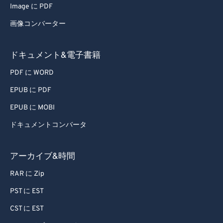
Image に PDF
60
60
画像コンバーター
61
61
62
62
ドキュメント&電子書籍
63
63
PDF に WORD
64
64
EPUB に PDF
65
65
EPUB に MOBI
66
66
ドキュメントコンバータ
67
67
68
68
アーカイブ&時間
69
69
RAR に Zip
70
70
PST に EST
71
71
CST に EST
72
72