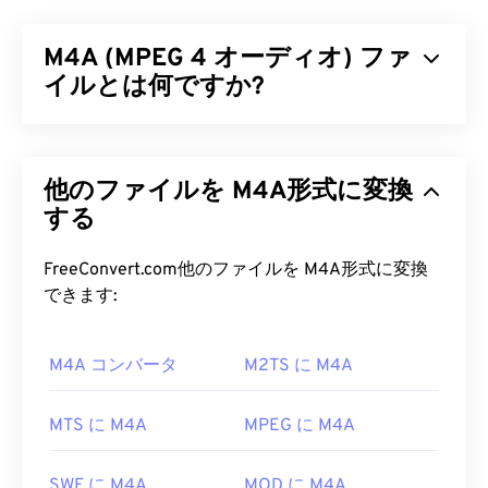
バイルテレコミュニケーションシステム（
UMTS
）ネットワーク向けに設計されたマルチメディアコ
M4A (MPEG 4 オーディオ) ファ
ンテナフォーマットです。UMTSはモバイル向け技
術であるため、3GPフォーマットは、UMTSネット
イルとは何ですか?
ワーク上の携帯電話が高速ワイヤレス接続を介して
メディア
を
キャプチャ、保存、配信、再生すること
MPEG 4 Audio（M4A）
は、Advanced Audio
を可能にします。
Coding（AAC）
または
Apple Lossless Audio
他のファイルを M4A形式に変換
Codec（ALAC）の
いずれかのコーダ/デコーダーア
3GP ファイルを開くにはどうすれ
ルゴリズムを使用してオーディオファイルを圧縮お
する
ばいいですか?
よびエンコードします。M4Aファイルは、他のす
べてのオーディオファイル形式と
比較して
、
MP3
FreeConvert.com他のファイルを M4A形式に変換
3GPを開くのに最適なアプリケーションはApple
ファイルと最も多くの類似点を持つMP3ファイル
できます:
QuickTime
です。3GPはモバイル向けに設計されて
よりもサイズが小さく、同時に高品質です。
いますが、このファイル形式はLinux、Mac、
Windowsなど、ほとんどのオペレーティングシステ
M4A コンバータ
M2TS に M4A
M4A ファイルを開くにはどうすれ
ムで簡単に開くことができます。
ばいいですか?
MTS に M4A
MPEG に M4A
3GPは、3GPP
Timed Text
によるキャプションと字
M4Aファイルは、
iTunes
、
QuickTime
、
幕をサポートする柔軟なファイル形式です。インタ
Windows Media Player
など、ほとんどの一般的なオ
ラクティブメニューには対応していませんが、その
SWF に M4A
MOD に M4A