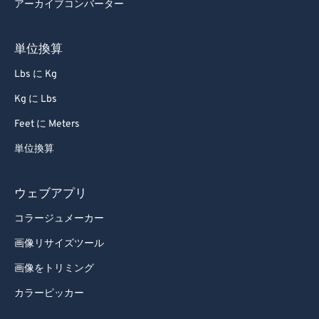
アーカイブコンバーター
73
73
74
74
単位換算
75
75
Lbs に Kg
76
76
Kg に Lbs
77
77
Feet に Meters
78
78
単位換算
79
79
80
80
ウェブアプリ
81
81
コラージュメーカー
82
82
画像リサイズツール
83
83
画像をトリミング
84
84
カラーピッカー
85
85