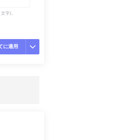
 文字)。
てに適用
ョンをリセット
適用
て保存