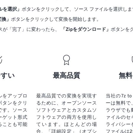
ルを選択」
ボタンをクリックして、ソース ファイルを選択しま
に変換」
ボタンをクリックして変換を開始します。
スが「完了」に変わったら、
「Zipをダウンロード」
ボタンを
やすい
最高品質
無料
ルをアップロ
最高品質での変換を実現す
当社の7z t
ボタンをクリ
るために、オープンソース
ーは無料で
です。
ソース
ソフトウェアとカスタムソ
ラウザでも
ーゲット形式
フトウェアの両方を使用し
ァイルのセ
ることも可能
ています。ほとんどの場
ライバシー
合、「詳細設定」（オプシ
ファイルは2