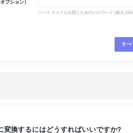
（オプション）
ソース ファイルを開くためのパスワード (最大 255
すべ
すべてのオプシ
プリセットから
プリセットとし
Zip に変換するにはどうすればいいですか?