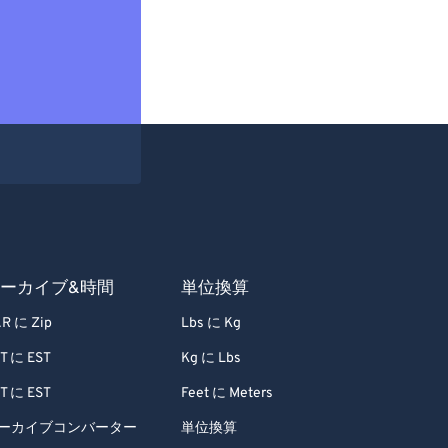
ーカイブ&時間
単位換算
R に Zip
Lbs に Kg
T に EST
Kg に Lbs
T に EST
Feet に Meters
ーカイブコンバーター
単位換算