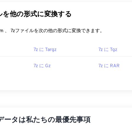
ルを他の形式に変換する
FreeConvert.com 、 7zファイルを次の他の形式に変換できます。
7z に Targz
7z に Tgz
7z に Gz
7z に RAR
データは私たちの最優先事項