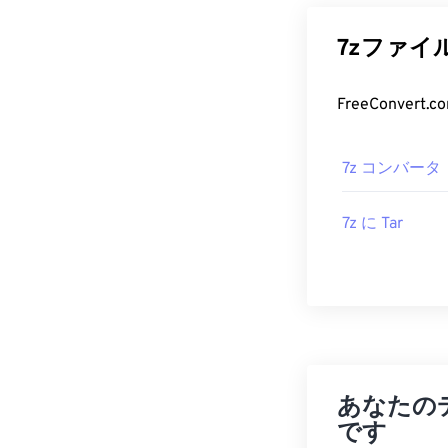
7zファイ
7z コンバータ
7z に Tar
あなたの
です