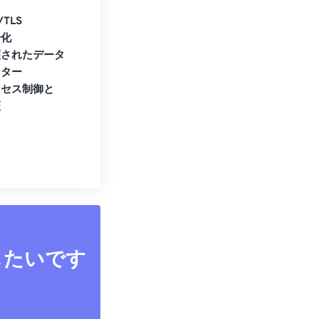
/TLS
号化
護されたデータ
ンター
クセス制御と
証
したいです