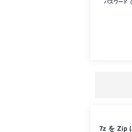
パスワード
7z を 