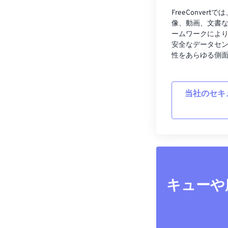
FreeConve
像、動画、文書
ームワークによ
安全なデータセ
性をあらゆる側
当社のセキ
キューや