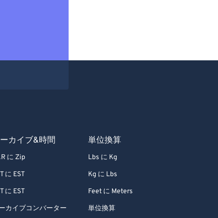
ーカイブ&時間
単位換算
R に Zip
Lbs に Kg
T に EST
Kg に Lbs
T に EST
Feet に Meters
ーカイブコンバーター
単位換算