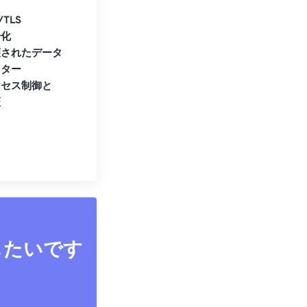
/TLS
号化
護されたデータ
ンター
クセス制御と
証
したいです