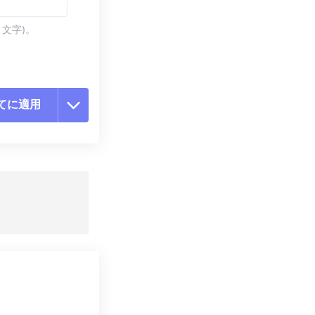
 文字)。
てに適用
ョンをリセット
適用
て保存