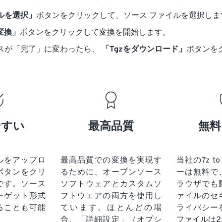
ルを選択」
ボタンをクリックして、ソース ファイルを選択しま
に変換」
ボタンをクリックして変換を開始します。
スが「完了」に変わったら、
「Tgzをダウンロード」
ボタンを
やすい
最高品質
無料
ルをアップロ
最高品質での変換を実現す
当社の7z t
ボタンをクリ
るために、オープンソース
ーは無料で
です。
ソース
ソフトウェアとカスタムソ
ラウザでも
ーゲット形式
フトウェアの両方を使用し
ァイルのセ
ることも可能
ています。ほとんどの場
ライバシー
合、「詳細設定」（オプシ
ファイルは2