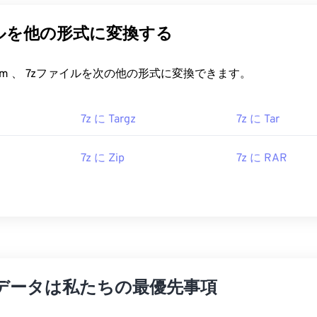
ルを他の形式に変換する
FreeConvert.com 、 7zファイルを次の他の形式に変換できます。
7z に Targz
7z に Tar
7z に Zip
7z に RAR
データは私たちの最優先事項