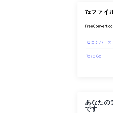
7zファイ
7z コンバータ
7z に Gz
あなたの
です