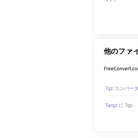
他のファイ
FreeConve
Tgz コンバー
Targz に Tgz