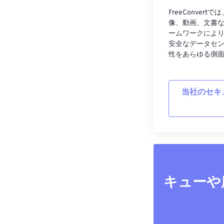
FreeConve
像、動画、文書
ームワークによ
安全なデータセ
性をあらゆる側
当社のセキ
キューや