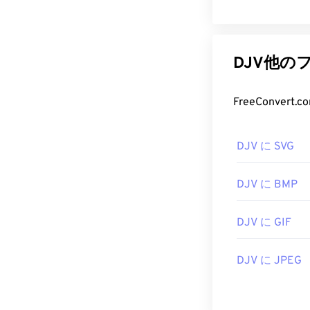
DJV他の
DJV に SVG
DJV に BMP
DJV に GIF
DJV に JPEG