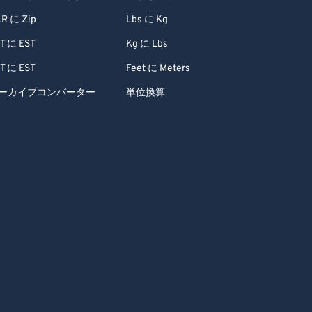
R に Zip
Lbs に Kg
T に EST
Kg に Lbs
T に EST
Feet に Meters
ーカイブコンバーター
単位換算