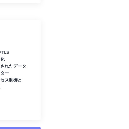
/TLS
号化
護されたデータ
ンター
クセス制御と
証