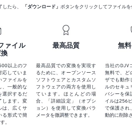
了したら、
「ダウンロード」
ボタンをクリックしてファイルを
ファイル
最高品質
無料
変換
tは500以上のフ
最高品質での変換を実現す
当社のDJ
対応していま
るために、オープンソース
無料で、ど
いファイルを
ソフトウェアとカスタムソ
ザでも動作
し、一般的な
フトウェアの両方を使用し
ルのセキュ
を選択するだ
ています。ほとんどの場
バシーを保
了します。変
合、「詳細設定」（オプシ
イルは256
ルは、広くサ
ョン）を使用して変換パラ
で保護され
いる形式で簡
メータを微調整できます。
動的に削除
ます。