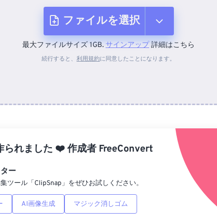
ファイルを選択
最大ファイルサイズ 1GB.
サインアップ
詳細はこちら
デバイスから
続行すると、
利用規約
に同意したことになります。
Dropboxから
Googleドライブから
作られました
❤️
作成者
FreeConvert
OneDriveから
ィター
集ツール「ClipSnap」をぜひお試しください。
URLから
ー
AI画像生成
マジック消しゴム