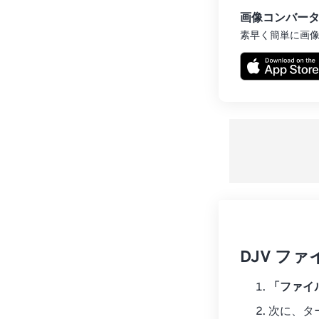
画像コンバー
素早く簡単に画
DJV フ
「ファイ
次に、タ