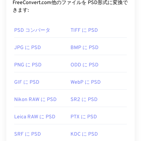
すべて1つのファイルに保存できます。PSDを使用
FreeConvert.com他のファイルを PSD形式に変換で
すると、ファイルの情報をアクセス可能な形式で保
きます:
持しながら、画像やグラフィックデザインの個々の
コンポーネントを精密に編集できます。PSDの欠点
PSD コンバータ
TIFF に PSD
は、ファイルサイズが大きくなり、扱いにくいこと
です。
JPG に PSD
BMP に PSD
PSD ファイルを開くにはどうすれ
ばいいですか?
PNG に PSD
ODD に PSD
Adobe PhotoshopはPSDファイルを開く最も一般的
GIF に PSD
WebP に PSD
なプログラムです。Adobe製品の無料代替品とし
て、GNU Image Manipulation Program（
GIMP）
が
あります。
Nikon RAW に PSD
SR2 に PSD
Leica RAW に PSD
PTX に PSD
PSDファイルはサイズが大きいため、転送、保存、
共有が容易ではありません。そのため、PSDはデー
SRF に PSD
KDC に PSD
タを圧縮できるファイル形式に変換されることがよ