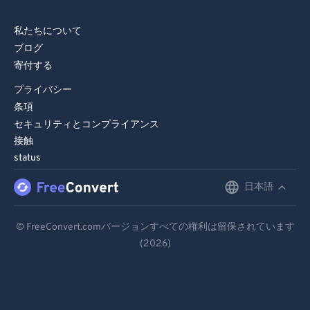
私たちについて
ブログ
寄付する
プライバシー
条項
セキュリティとコンプライアンス
接触
status
日本語
English
Deutsch
© FreeConvert.comバージョンすべての権利は留保されています
(2026)
Español
Français
Português