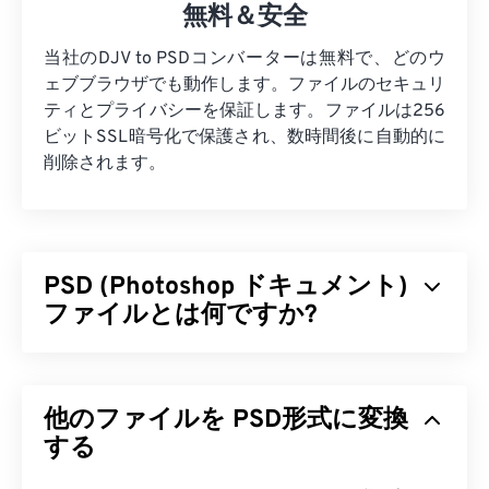
無料＆安全
当社のDJV to PSDコンバーターは無料で、どのウ
ェブブラウザでも動作します。ファイルのセキュリ
ティとプライバシーを保証します。ファイルは256
ビットSSL暗号化で保護され、数時間後に自動的に
削除されます。
PSD (Photoshop ドキュメント)
ファイルとは何ですか?
Photoshopドキュメント（PSD）は、強力で複雑な
グラフィックデザインプログラムである
Adobe
他のファイルを PSD形式に変換
Photoshop
のデフォルトのファイル形式です。PSD
は、画像と、それに対応するレイヤー、
する
ベクターパ
ス
、オブジェクト、フィルターなどの複雑な要素を