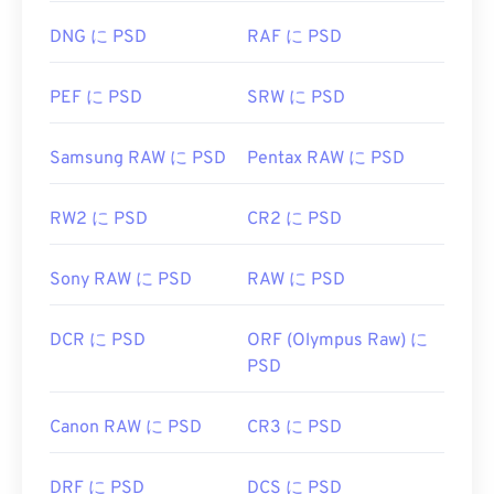
くあります。多くの場合、
非可逆圧縮
の
JPEG
、ま
たは
可逆圧縮
の
PNG
に変換されます。
DNG に PSD
RAF に PSD
PEF に PSD
SRW に PSD
開発元:
Adob​​e Inc.
初回リリース:
1990年2月19日
Samsung RAW に PSD
Pentax RAW に PSD
役立つリンク:
RW2 に PSD
CR2 に PSD
https://www.lifewire.com/psd-file-2622194
Sony RAW に PSD
RAW に PSD
DCR に PSD
ORF (Olympus Raw) に
PSD
Canon RAW に PSD
CR3 に PSD
DRF に PSD
DCS に PSD