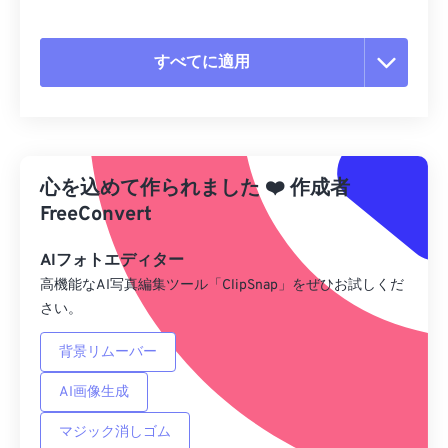
すべてに適用
すべてのオプションをリセット
プリセットから適用
心を込めて作られました
❤️
作成者
プリセットとして保存
FreeConvert
AIフォトエディター
高機能なAI写真編集ツール「ClipSnap」をぜひお試しくだ
さい。
背景リムーバー
AI画像生成
マジック消しゴム