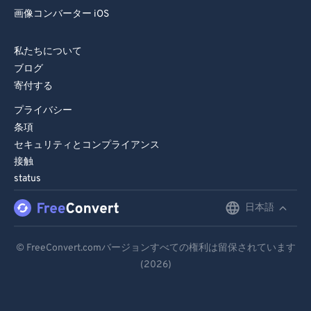
画像コンバーター iOS
私たちについて
ブログ
寄付する
プライバシー
条項
セキュリティとコンプライアンス
接触
status
日本語
English
Deutsch
© FreeConvert.comバージョンすべての権利は留保されています
(2026)
Español
Français