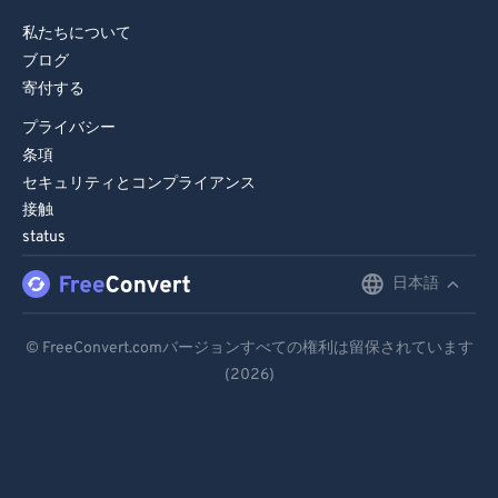
私たちについて
ブログ
寄付する
プライバシー
条項
セキュリティとコンプライアンス
接触
status
日本語
English
Deutsch
© FreeConvert.comバージョンすべての権利は留保されています
(2026)
Español
Français
Português