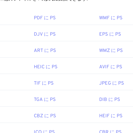
ァイルを開くにはどうすればいいですか?
を開くためのデフォルトのプログラムは、無料のマルチプラッ
PDF に PS
WMF に PS
です。DPX
ファイルをJPG形式に
変換することもできます。
値のある代替ビューアは
Pdplayer
です。
DJV に PS
EPS に PS
1994年2月18日
ART に PS
WMZ に PS
HEIC に PS
AVIF に PS
TIF に PS
JPEG に PS
TGA に PS
DIB に PS
CBZ に PS
HEIF に PS
ICO に PS
CBR に PS