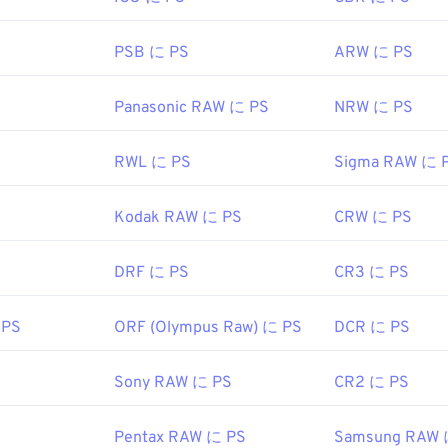
PSB に PS
ARW に PS
Panasonic RAW に PS
NRW に PS
RWL に PS
Sigma RAW に 
Kodak RAW に PS
CRW に PS
DRF に PS
CR3 に PS
 PS
ORF (Olympus Raw) に PS
DCR に PS
Sony RAW に PS
CR2 に PS
Pentax RAW に PS
Samsung RAW 