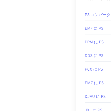
DPX フ
DPXファイル
PS コンバータ
フト
XnView MP
試してみる価
EMF に PS
開発元:
SMPTE
初回リリース:
PPM に PS
DDS に PS
PCX に PS
EMZ に PS
DJVU に PS
JXL に PS