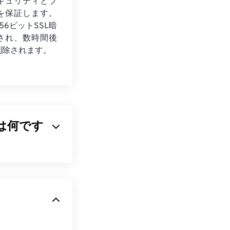
キュリティとプ
を保証します。
56ビットSSL暗
され、数時間後
削除されます。
イルとは何です
一般的なビットマップ
です。DPXは、
れる、わずかに