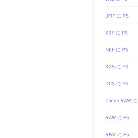
JFIF に PS
X3F に PS
NEF に PS
K25 に PS
DCS に PS
Canon RAW に
RAW に PS
RW2 に PS