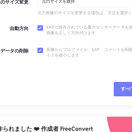
元のサイズを維持
像のサイズ変更
出力画像のサイズを変更する場合は、方法を選択
EXIFに保存されている重力センサーデータを
自動方向
画像を正しく方向付けます
画像からプロファイル、EXIF、コメントを削
タデータの削除
イズを縮小します
すべ
すべてのオプシ
プリセットから
作られました
❤️
作成者
FreeConvert