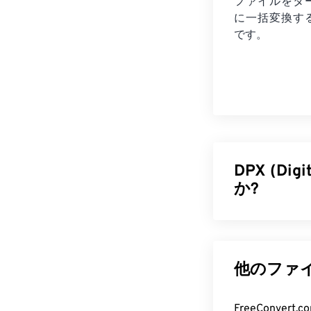
ファイルを
タ
に一括変換す
です。
DPX (Dig
か?
DPX（Digit
ベースのファ
フィルム画像
他のファイ
改良された
Ko
FreeConve