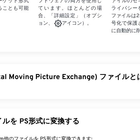
ーゲット形式
フトウェアの両方を使用し
ァイルのセ
ることも可能
ています。ほとんどの場
ライバシー
合、「詳細設定」（オプシ
ファイルは2
号化で保護
ョン、
アイコン）。
に自動的に
ital Moving Picture Exchange) ファ
al Moving Picture Exchange）は、静止画を保存するための
イル形式であり
、米国映画テレビ技術者協会（SMPTE）の
規格
を画質を損なうことなくデジタル形式に変換するために使用さ
ルを PS形式に変換する
dakラスター画像形式
です。
rt.com他のファイルを PS形式に変換できます: