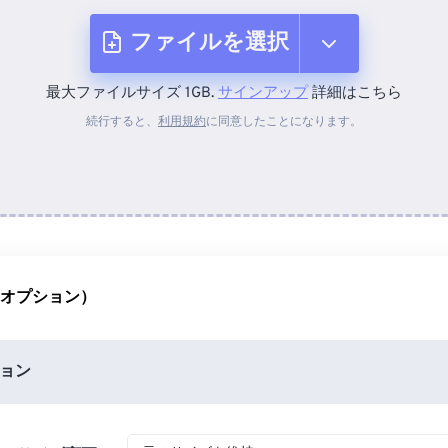
ファイルを選択
最大ファイルサイズ 1GB.
サインアップ
詳細はこちら
デバイスから
続行すると、
利用規約
に同意したことになります。
Dropboxから
Googleドライブから
（オプション）
OneDriveから
ョン
URLから