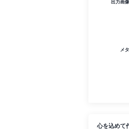
出力画
メ
心を込めて