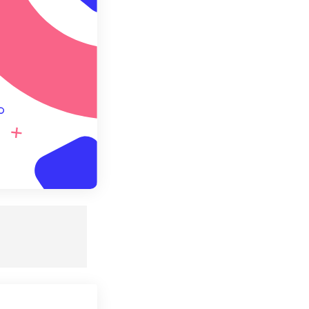
て保存
。