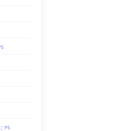
PS
に PS