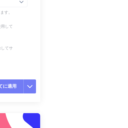
します。
使用して
除してサ
てに適用
ョンをリセット
適用