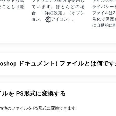
ーゲット形式
フトウェアの両方を使用し
ァイルのセ
ることも可能
ています。ほとんどの場
ライバシー
合、「詳細設定」（オプシ
ファイルは2
号化で保護
ョン、
アイコン）。
に自動的に
hotoshop ドキュメント) ファイルとは何です
opドキュメント（PSD）は、強力で複雑なグラフィックデザインプ
hop
のデフォルトのファイル形式です。PSDは、画像と、それ
ーパス
、オブジェクト、フィルターなどの複雑な要素をすべて1
ルを PS形式に変換する
PSDを使用すると、ファイルの情報をアクセス可能な形式で
ックデザインの個々のコンポーネントを精密に編集できます。
rt.com他のファイルを PS形式に変換できます:
サイズが大きくなり、扱いにくいことです。