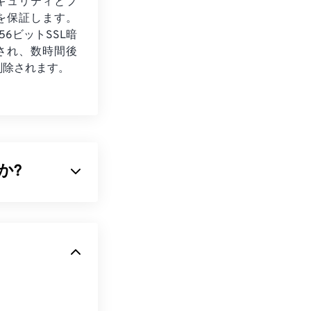
キュリティとプ
を保証します。
56ビットSSL暗
され、数時間後
削除されます。
か?
ログラムである
に対応するレイ
つのファイルに
保持しながら、
PSDの欠点