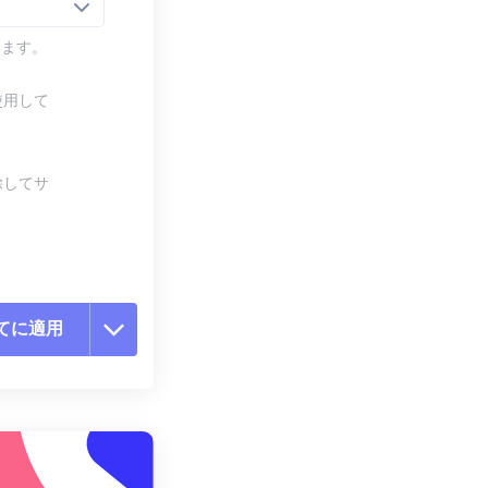
します。
使用して
除してサ
てに適用
ョンをリセット
適用