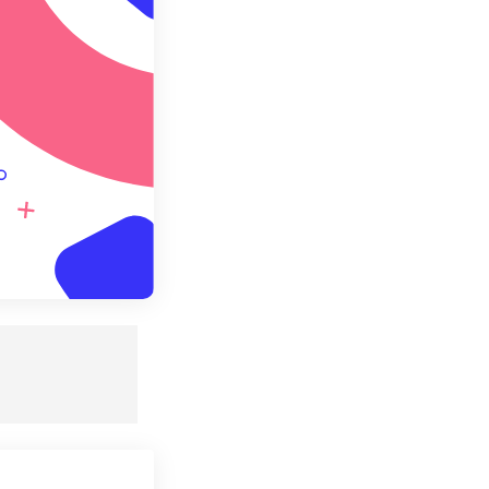
て保存
。