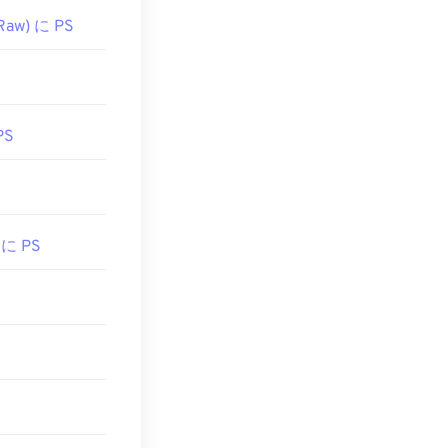
Raw) に PS
PS
 に PS