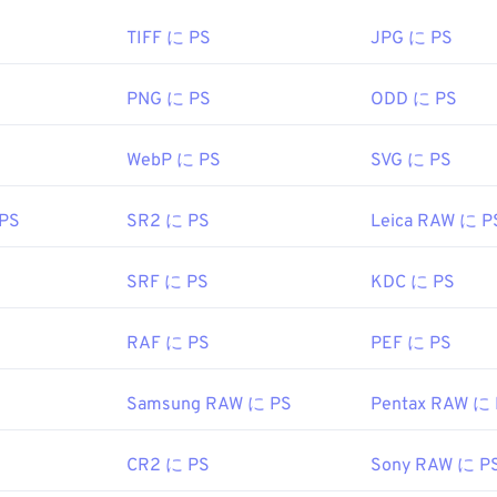
ァイルを開くにはどうすればいいですか?
TIFF に PS
JPG に PS
otoshopはPSDファイルを開く最も一般的なプログラムです。Ado
mage Manipulation Program（
GIMP）
があります。
PNG に PS
ODD に PS
WebP に PS
SVG に PS
はサイズが大きいため、転送、保存、共有が容易ではありませ
を圧縮できるファイル形式に変換されることがよくあります。
 PS
SR2 に PS
Leica RAW に P
G
、または
可逆圧縮
の
PNG
に変換されます。
SRF に PS
KDC に PS
Inc.
1990年2月19日
RAF に PS
PEF に PS
Samsung RAW に PS
Pentax RAW に
fewire.com/psd-file-2622194
CR2 に PS
Sony RAW に P