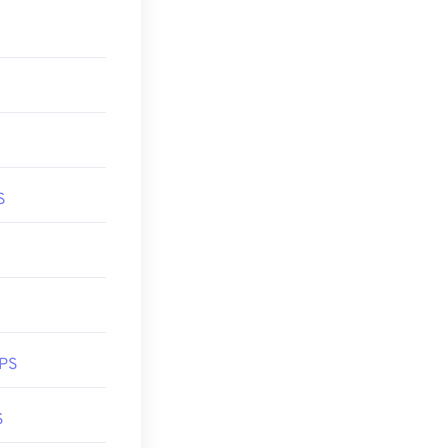
be製品の無料代
ん。そのため、
多くの場合、
非
S
 PS
S