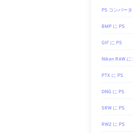
PSD フ
PS コンバータ
Adobe Ph
替品として、GNU I
BMP に PS
GIF に PS
PSDファイル
PSDはデータ
Nikon RAW に
可逆圧縮
の
JPE
PTX に PS
開発元:
Adob​​e 
初回リリース:
DNG に PS
役立つリンク:
SRW に PS
https://www.li
RW2 に PS