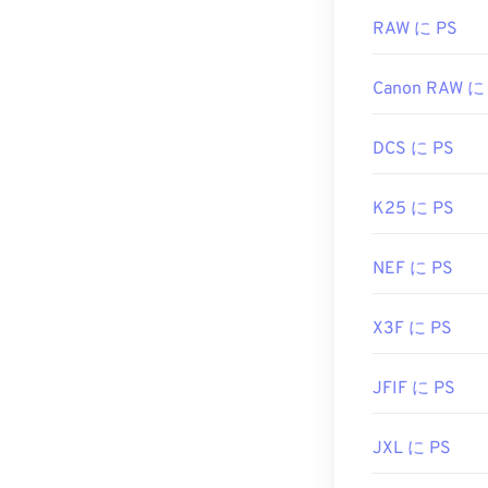
RAW に PS
Canon RAW に
DCS に PS
K25 に PS
NEF に PS
X3F に PS
JFIF に PS
JXL に PS