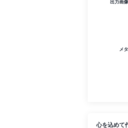
出力画
メ
心を込めて