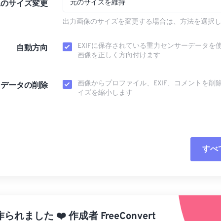
元のサイズを維持
像のサイズ変更
出力画像のサイズを変更する場合は、方法を選択
EXIFに保存されている重力センサーデータを
自動方向
画像を正しく方向付けます
画像からプロファイル、EXIF、コメントを削
タデータの削除
イズを縮小します
すべ
すべてのオプシ
プリセットから
作られました
❤️
作成者
FreeConvert