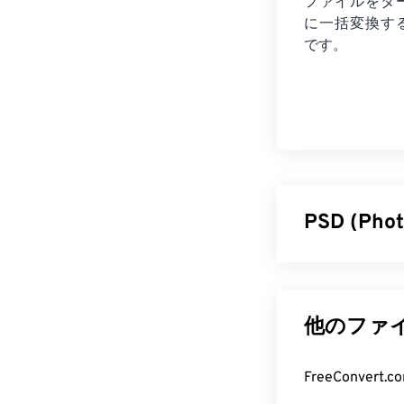
ファイルを
タ
に一括変換す
です。
PSD (P
Photosh
Adobe Photos
ヤー、
ベクタ
他のファイ
保存できます。
画像やグラフィ
FreeConve
は、ファイル