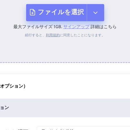
ファイルを選択
最大ファイルサイズ 1GB.
サインアップ
詳細はこちら
デバイスから
続行すると、
利用規約
に同意したことになります。
Dropboxから
Googleドライブから
（オプション）
OneDriveから
ョン
URLから