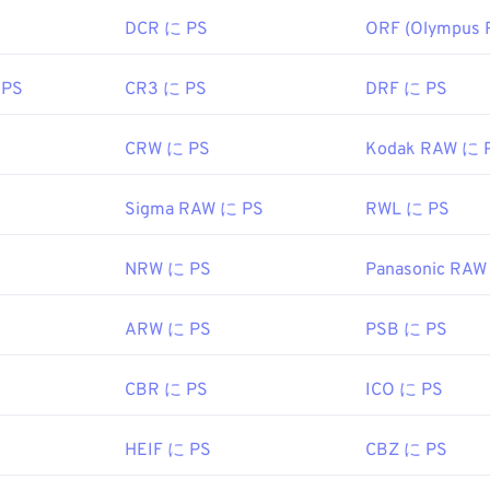
DCR に PS
ORF (Olympus 
 PS
CR3 に PS
DRF に PS
CRW に PS
Kodak RAW に 
Sigma RAW に PS
RWL に PS
NRW に PS
Panasonic RAW
ARW に PS
PSB に PS
CBR に PS
ICO に PS
HEIF に PS
CBZ に PS