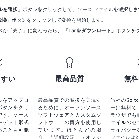
ルを選択」
ボタンをクリックして、ソース ファイルを選択しま
に変換」
ボタンをクリックして変換を開始します。
スが「完了」に変わったら、
「Tarをダウンロード」
ボタンを
やすい
最高品質
無料
ルをアップロ
最高品質での変換を実現す
当社のGz t
ボタンをクリ
るために、オープンソース
ーは無料で
です。
ソース
ソフトウェアとカスタムソ
ラウザでも
ーゲット形式
フトウェアの両方を使用し
ァイルのセ
ることも可能
ています。ほとんどの場
ライバシー
合、「詳細設定」（オプシ
ファイルは2