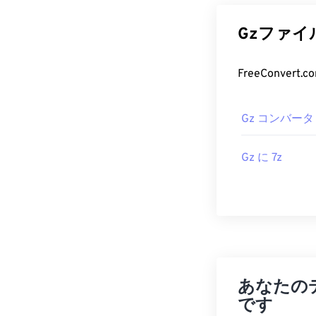
Gzファ
Gz コンバータ
Gz に 7z
あなたの
です