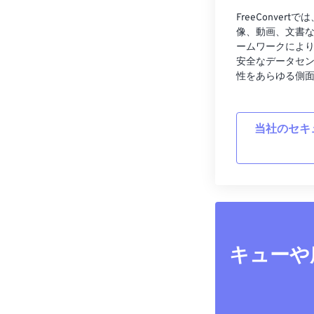
FreeConve
像、動画、文書
ームワークによ
安全なデータセ
性をあらゆる側
当社のセキ
キューや