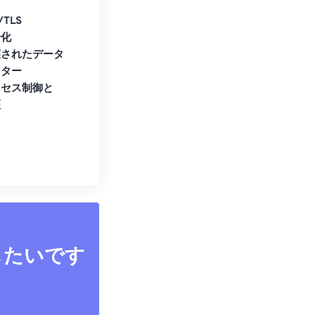
/TLS
号化
護されたデータ
ンター
クセス制御と
証
したいです