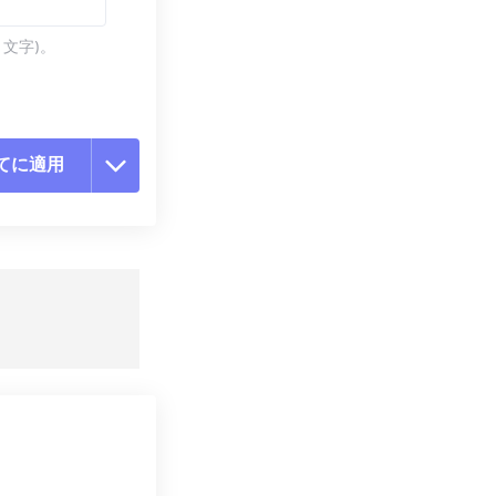
 文字)。
てに適用
ョンをリセット
適用
て保存