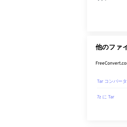
他のファイ
FreeConve
Tar コンバータ
7z に Tar