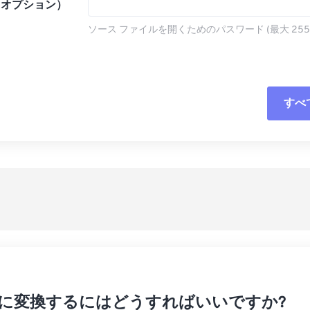
（オプション）
ソース ファイルを開くためのパスワード (最大 255
すべ
すべてのオプシ
プリセットから
プリセットとし
Tar に変換するにはどうすればいいですか?