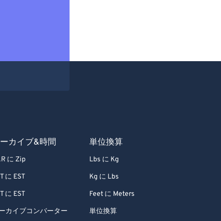
ーカイブ&時間
単位換算
R に Zip
Lbs に Kg
T に EST
Kg に Lbs
T に EST
Feet に Meters
ーカイブコンバーター
単位換算