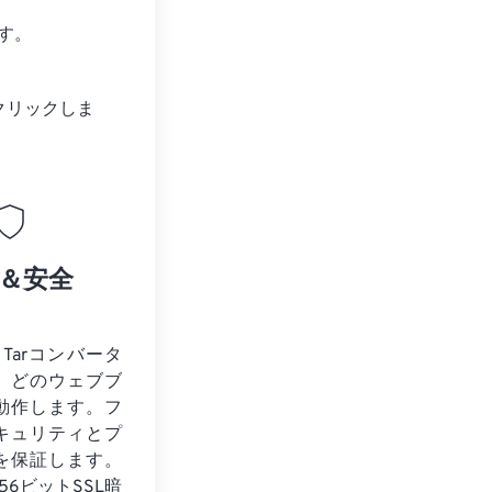
す。
クリックしま
＆安全
o Tarコンバータ
、どのウェブブ
動作します。フ
キュリティとプ
を保証します。
56ビットSSL暗