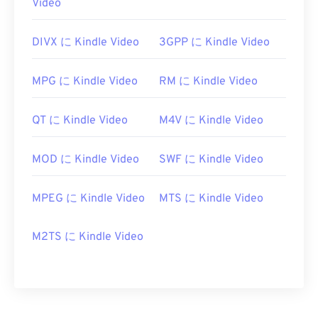
Video
05
05
05
05
05
05
05
05
DIVX に Kindle Video
3GPP に Kindle Video
06
06
06
06
06
06
06
06
07
07
07
07
07
07
07
07
MPG に Kindle Video
RM に Kindle Video
08
08
08
08
08
08
08
08
09
09
09
09
09
09
09
09
QT に Kindle Video
M4V に Kindle Video
10
10
10
10
10
10
10
10
MOD に Kindle Video
SWF に Kindle Video
11
11
11
11
11
11
11
11
12
12
12
12
12
12
12
12
MPEG に Kindle Video
MTS に Kindle Video
13
13
13
13
13
13
13
13
M2TS に Kindle Video
14
14
14
14
14
14
14
14
15
15
15
15
15
15
15
15
16
16
16
16
16
16
16
16
17
17
17
17
17
17
17
17