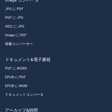
Image コンバータ
57
57
57
57
57
57
JPG に PDF
58
58
58
58
58
58
PDF に JPG
59
59
59
59
59
59
60
60
HEIC に JPG
61
61
Image に PDF
62
62
画像コンバーター
63
63
ドキュメント&電子書籍
64
64
PDF に WORD
65
65
EPUB に PDF
66
66
67
67
EPUB に MOBI
68
68
ドキュメントコンバータ
69
69
アーカイブ&時間
70
70