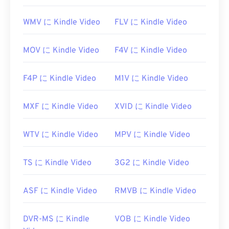
WMV に Kindle Video
FLV に Kindle Video
MOV に Kindle Video
F4V に Kindle Video
F4P に Kindle Video
M1V に Kindle Video
MXF に Kindle Video
XVID に Kindle Video
00
00
00
00
00
00
00
00
WTV に Kindle Video
MPV に Kindle Video
00
00
00
00
00
00
00
00
TS に Kindle Video
3G2 に Kindle Video
01
01
01
01
01
01
01
01
ASF に Kindle Video
RMVB に Kindle Video
02
02
02
02
02
02
02
02
03
03
03
03
03
03
03
03
DVR-MS に Kindle
VOB に Kindle Video
04
04
04
04
04
04
04
04