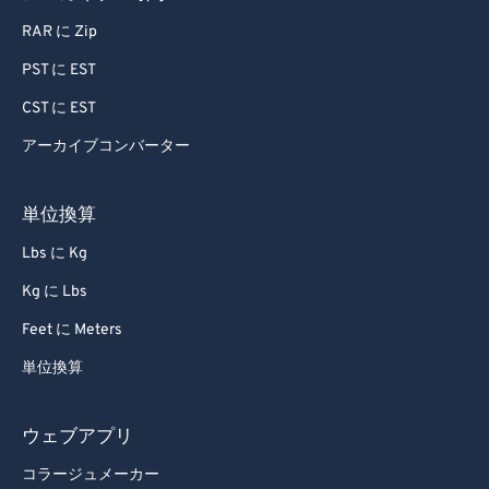
RAR に Zip
71
71
PST に EST
72
72
CST に EST
73
73
74
74
アーカイブコンバーター
75
75
単位換算
76
76
Lbs に Kg
77
77
Kg に Lbs
78
78
Feet に Meters
79
79
単位換算
80
80
81
81
ウェブアプリ
82
82
コラージュメーカー
83
83