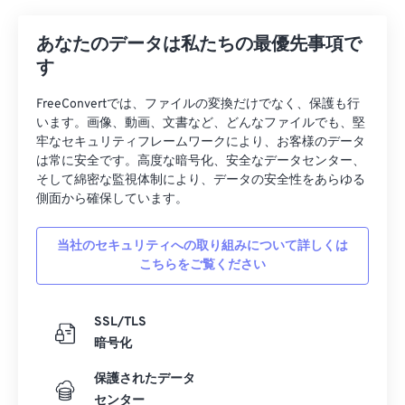
18
18
18
18
18
18
18
18
あなたのデータは私たちの最優先事項で
19
19
19
19
19
19
19
19
す
20
20
20
20
20
20
20
20
FreeConvertでは、ファイルの変換だけでなく、保護も行
21
21
21
21
21
21
21
21
います。画像、動画、文書など、どんなファイルでも、堅
牢なセキュリティフレームワークにより、お客様のデータ
22
22
22
22
22
22
22
22
は常に安全です。高度な暗号化、安全なデータセンター、
23
23
23
23
23
23
23
23
そして綿密な監視体制により、データの安全性をあらゆる
側面から確保しています。
24
24
24
24
24
24
25
25
25
25
25
25
当社のセキュリティへの取り組みについて詳しくは
こちらをご覧ください
26
26
26
26
26
26
27
27
27
27
27
27
SSL/TLS
28
28
28
28
28
28
暗号化
29
29
29
29
29
29
保護されたデータ
30
30
30
30
30
30
センター