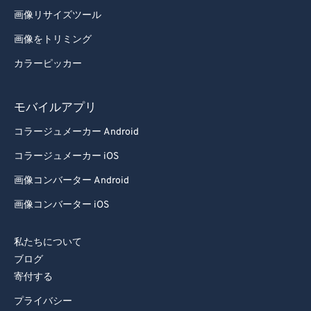
画像リサイズツール
84
84
画像をトリミング
85
85
カラーピッカー
86
86
87
87
モバイルアプリ
88
88
コラージュメーカー Android
89
89
コラージュメーカー iOS
90
90
画像コンバーター Android
91
91
画像コンバーター iOS
92
92
93
93
私たちについて
94
94
ブログ
寄付する
95
95
96
96
プライバシー