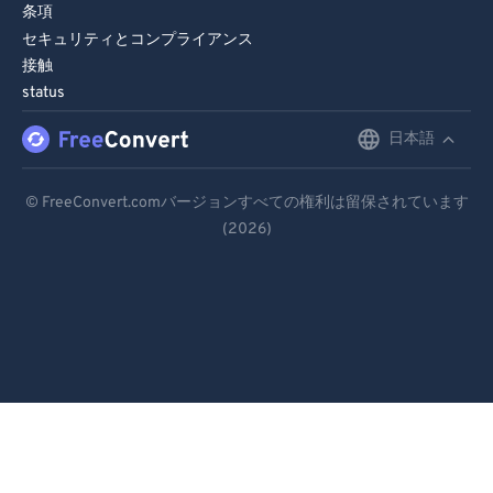
条項
97
97
セキュリティとコンプライアンス
98
98
接触
status
99
99
日本語
English
Deutsch
© FreeConvert.comバージョンすべての権利は留保されています
(2026)
Español
Français
Português
Italiano
Dutch
日本語