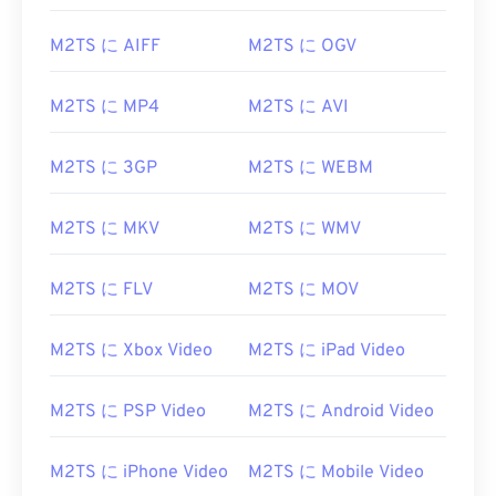
00
00
00
00
00
00
00
00
01
01
01
01
01
01
01
01
M2TS に AIFF
M2TS に OGV
02
02
02
02
02
02
02
02
M2TS に MP4
M2TS に AVI
03
03
03
03
03
03
03
03
04
04
04
04
04
04
04
04
M2TS に 3GP
M2TS に WEBM
05
05
05
05
05
05
05
05
M2TS に MKV
M2TS に WMV
06
06
06
06
06
06
06
06
07
07
07
07
07
07
07
07
M2TS に FLV
M2TS に MOV
08
08
08
08
08
08
08
08
09
09
09
09
09
09
09
09
M2TS に Xbox Video
M2TS に iPad Video
10
10
10
10
10
10
10
10
M2TS に PSP Video
M2TS に Android Video
11
11
11
11
11
11
11
11
12
12
12
12
12
12
12
12
M2TS に iPhone Video
M2TS に Mobile Video