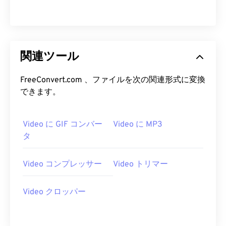
13
13
13
13
13
13
13
13
14
14
14
14
14
14
14
14
15
15
15
15
15
15
15
15
16
16
16
16
16
16
16
16
関連ツール
17
17
17
17
17
17
17
17
FreeConvert.com 、ファイルを次の関連形式に変換
18
18
18
18
18
18
18
18
できます。
19
19
19
19
19
19
19
19
20
20
20
20
20
20
20
20
Video に GIF コンバー
Video に MP3
タ
21
21
21
21
21
21
21
21
22
22
22
22
22
22
22
22
Video コンプレッサー
Video トリマー
23
23
23
23
23
23
23
23
24
24
24
24
24
24
Video クロッパー
25
25
25
25
25
25
26
26
26
26
26
26