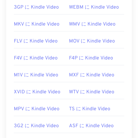
LinuxまたはMac OS Xでは
VLCメディアプレーヤー
3GP に Kindle Video
WEBM に Kindle Video
を使用します。M2TSは、チャプター、キャプショ
ン、字幕、メタデータタグ、メニューをサポートし
MKV に Kindle Video
WMV に Kindle Video
ています。
M2TSを開く際に問題が発生した場合は、ファイル
FLV に Kindle Video
MOV に Kindle Video
拡張子から「2」を削除してMTSにしてください。
詳細については、LifeWire.comのこの
ページ
の最初
F4V に Kindle Video
F4P に Kindle Video
の「注記」に
記載されている手順
を参照してくださ
い。別の解決策としては、ソフトウェアを最新版に
アップデートすることです。これにより、互換性の
M1V に Kindle Video
MXF に Kindle Video
問題は解決されるはずです。
開発元:
Blu-ray Disc Association
XVID に Kindle Video
WTV に Kindle Video
初回リリース:
2006年
MPV に Kindle Video
TS に Kindle Video
役立つリンク:
https://en.wikipedia.org/wiki/.m2ts
3G2 に Kindle Video
ASF に Kindle Video
https://www.lifewire.com/m2ts-file