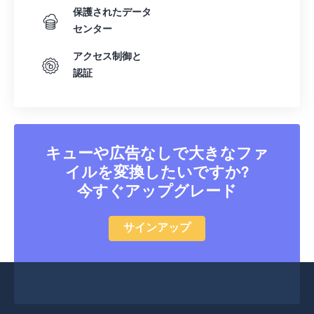
保護されたデータ
40
40
40
40
40
40
センター
41
41
41
41
41
41
アクセス制御と
42
42
42
42
42
42
認証
43
43
43
43
43
43
44
44
44
44
44
44
45
45
45
45
45
45
キューや広告なしで大きなファ
46
46
46
46
46
46
イルを変換したいですか?
47
47
47
47
47
47
今すぐアップグレード
48
48
48
48
48
48
サインアップ
49
49
49
49
49
49
50
50
50
50
50
50
51
51
51
51
51
51
52
52
52
52
52
52