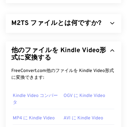
M2TS ファイルとは何ですか?
M2TSは、
Blu-ray
および
AVCHD
（Advanced Video
Coding High Definition）用のコンテナファイル形
他のファイルを Kindle Video形
式です。これは、消費者向けBlu-rayディスクに暗
号化されたコンテンツを格納する、独自のデジタル
式に変換する
ビデオおよびムービーファイル形式です。インター
ネット経由のストリーミングコンテンツもサポート
FreeConvert.com他のファイルを Kindle Video形式
しています。
に変換できます:
M2TS ファイルを開くにはどうす
Kindle Video コンバー
OGV に Kindle Video
ればいいですか?
タ
M2TSを開くにはいくつかの方法があります。
Windowsでは
VLCメディアプレーヤー
、または
MP4 に Kindle Video
AVI に Kindle Video
Picture Motion Browser Software
を使用します。