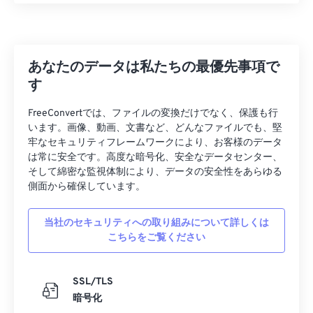
27
27
27
27
27
27
28
28
28
28
28
28
あなたのデータは私たちの最優先事項で
29
29
29
29
29
29
す
30
30
30
30
30
30
FreeConvertでは、ファイルの変換だけでなく、保護も行
31
31
31
31
31
31
います。画像、動画、文書など、どんなファイルでも、堅
32
32
32
32
32
32
牢なセキュリティフレームワークにより、お客様のデータ
は常に安全です。高度な暗号化、安全なデータセンター、
33
33
33
33
33
33
そして綿密な監視体制により、データの安全性をあらゆる
34
34
34
34
34
34
側面から確保しています。
35
35
35
35
35
35
当社のセキュリティへの取り組みについて詳しくは
36
36
36
36
36
36
こちらをご覧ください
37
37
37
37
37
37
38
38
38
38
38
38
SSL/TLS
暗号化
39
39
39
39
39
39