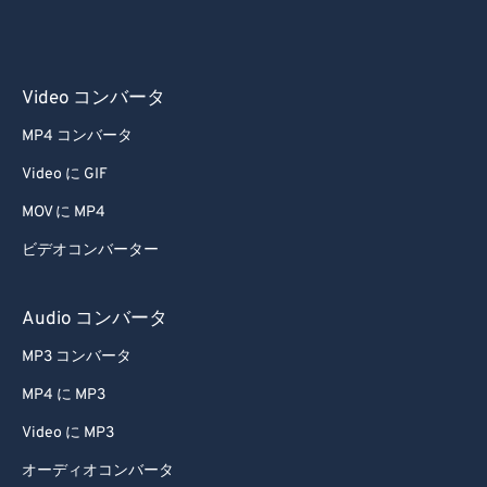
53
53
53
53
53
53
54
54
54
54
54
54
55
55
55
55
55
55
Video コンバータ
56
56
56
56
56
56
MP4 コンバータ
57
57
57
57
57
57
Video に GIF
58
58
58
58
58
58
MOV に MP4
59
59
59
59
59
59
ビデオコンバーター
60
60
61
61
Audio コンバータ
62
62
MP3 コンバータ
63
63
MP4 に MP3
64
64
Video に MP3
65
65
オーディオコンバータ