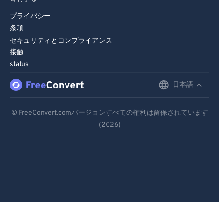
プライバシー
条項
セキュリティとコンプライアンス
接触
status
日本語
English
Deutsch
© FreeConvert.comバージョンすべての権利は留保されています
(2026)
Español
Français
Português
Italiano
Dutch