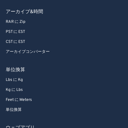
79
79
80
80
アーカイブ&時間
81
81
RAR に Zip
82
82
PST に EST
83
83
CST に EST
84
84
アーカイブコンバーター
85
85
86
86
単位換算
87
87
Lbs に Kg
88
88
Kg に Lbs
89
89
Feet に Meters
90
90
単位換算
91
91
92
92