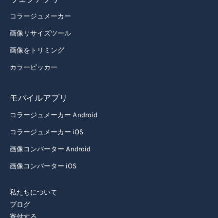
ウェブアプリ
93
93
コラージュメーカー
94
94
画像リサイズツール
95
95
画像をトリミング
96
96
カラーピッカー
97
97
モバイルアプリ
98
98
99
99
コラージュメーカー Android
コラージュメーカー iOS
画像コンバーター Android
画像コンバーター iOS
私たちについて
ブログ
寄付する