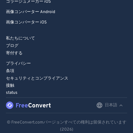
コラージュメーカー iOS
画像コンバーター Android
画像コンバーター iOS
私たちについて
ブログ
寄付する
プライバシー
条項
セキュリティとコンプライアンス
接触
status
日本語
English
Deutsch
© FreeConvert.comバージョンすべての権利は留保されています
(2026)
Español