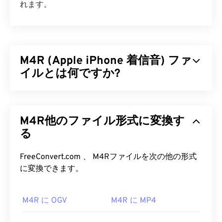
れます。
M4R (Apple iPhone 着信音) ファ
イルとは何ですか?
Apple iPhone 着信音 (M4R) は、Apple が iPhone の
着信音を保存するために使用するファイル形式で
M4R他のファイル形式に変換す
す。M4R ファイルの最大再生時間は 40 秒です。
M4R と MPEG 4 Audio (M4A) の唯一の違いはファ
る
イル拡張子です。この拡張子によって、iPhone は
M4R が曲ではなく着信音であることを認識しま
FreeConvert.com 、 M4Rファイルを次の他の形式
す。
に変換できます。
M4R ファイルを開くにはどうすれ
M4R に OGV
M4R に MP4
ばいいですか?