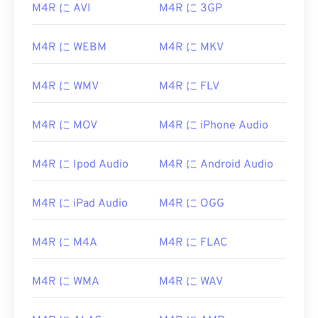
M4R ファイルは Apple が iPhone の着信音用に採
M4R に AVI
M4R に 3GP
用した形式であるため、
iTunes
でデフォルトで開
きます。
M4R に WEBM
M4R に MKV
あるいは、
Apple iOSも
M​​4Rファイルを開くのに適
した選択肢です。カスタム着信音を作成するには、
M4R に WMV
M4R に FLV
M4AファイルをM4Rファイルとして保存し、
iPhoneにインポートするだけです。
M4R に MOV
M4R に iPhone Audio
開発元:
Apple Inc.
初回リリース:
2007
M4R に Ipod Audio
M4R に Android Audio
M4R に iPad Audio
M4R に OGG
M4R に M4A
M4R に FLAC
M4R に WMA
M4R に WAV