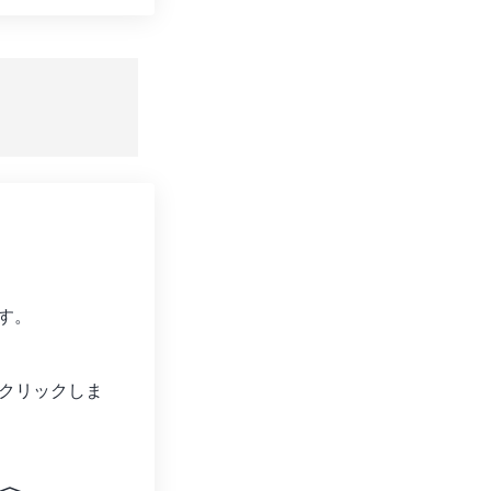
ョンをリセット
適用
て保存
す。
クリックしま