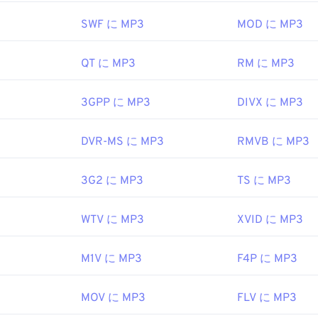
。ファイルをクリックするだけで、お使いのプラットフォーム
47
47
47
44
44
44
 Media Player
で開きます。また、
MP3ファイルをプレビュー
SWF に MP3
MOD に MP3
48
48
48
45
45
45
49
49
49
QT に MP3
RM に MP3
を開くことができる別のプログラムは
46
46
VLCメディアプレーヤー
46
で
イル形式は他に2つあります。Masterpoint
グリーンポイン
50
50
50
47
47
47
slaCrypt 3.0ランサムウェア暗号化ファイル
（ビットコインで身
3GPP に MP3
DIVX に MP3
51
51
51
48
48
48
ですが、幸いなことに現在は無効化されており、もはや脅威で
52
52
52
49
49
49
EC
、
Moving Pictures Experts Group
DVR-MS に MP3
RMVB に MP3
53
53
53
50
50
50
1993年
3G2 に MP3
TS に MP3
54
54
54
51
51
51
55
55
55
52
52
52
ipedia.org/wiki/MP3
WTV に MP3
XVID に MP3
56
56
56
53
53
53
hiariglione.org/standards/mpeg-a/music-player-application-fo
57
57
57
54
54
54
M1V に MP3
F4P に MP3
58
58
58
55
55
55
MOV に MP3
FLV に MP3
59
59
59
56
56
56