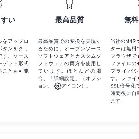
17
17
17
17
21
21
21
21
18
18
18
18
やすい
最高品質
無料
22
22
22
22
19
19
19
19
23
23
23
23
20
20
20
20
24
24
24
ルをアップロ
最高品質での変換を実現す
当社のM4R 
21
21
21
21
ボタンをクリ
るために、オープンソース
ターは無料
25
25
25
22
22
22
22
です。
ソース
ソフトウェアとカスタムソ
ブラウザで
26
26
26
ーゲット形式
フトウェアの両方を使用し
23
23
23
23
ファイルの
ることも可能
ています。ほとんどの場
プライバ
27
27
27
24
24
24
合、「詳細設定」（オプシ
す。ファイ
28
28
28
25
25
25
SSL暗号
ョン、
アイコン）。
29
29
29
時間後に自
26
26
26
ます。
30
30
30
27
27
27
31
31
31
28
28
28
32
32
32
29
29
29
33
33
33
30
30
30