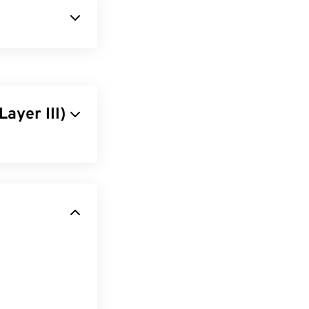
めに使用するファイ
o (M4A) の唯
ではなく着信音
ayer III)
nes
でデフォル
ーケンスを非常
オーディオコー
るオーディオフ
ム着信音を作成す
ファイルは幅広
するだけです。
プログラムが対