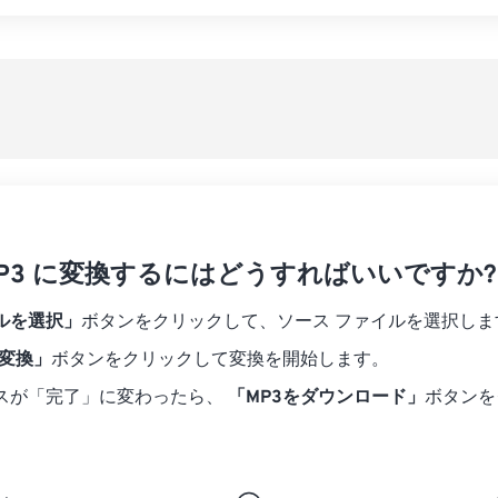
07
07
07
07
04
04
04
04
すべてのオプシ
08
08
08
08
05
05
05
05
プリセットから
09
09
09
09
06
06
06
06
10
10
10
10
07
07
07
07
プリセットとし
11
11
11
11
08
08
08
08
12
12
12
12
09
09
09
09
13
13
13
13
10
10
10
10
14
14
14
14
 MP3 に変換するにはどうすればいいですか?
11
11
11
11
15
15
15
15
12
12
12
12
ルを選択」
ボタンをクリックして、ソース ファイルを選択しま
16
16
16
16
13
13
13
13
に変換」
ボタンをクリックして変換を開始します。
17
17
17
17
14
14
14
14
スが「完了」に変わったら、
「MP3をダウンロード」
ボタンを
18
18
18
18
15
15
15
15
19
19
19
19
16
16
16
16
20
20
20
20