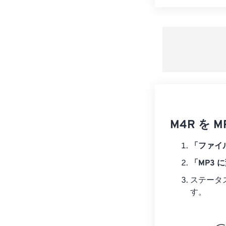
M4R を
「ファイ
「MP3 
ステータ
す。