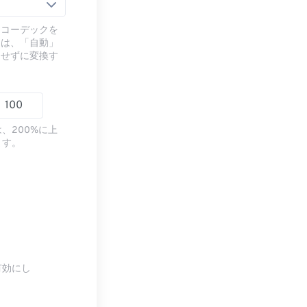
るコーデックを
には、「自動」
ドせずに変換す
、200%に上
ます。
有効にし