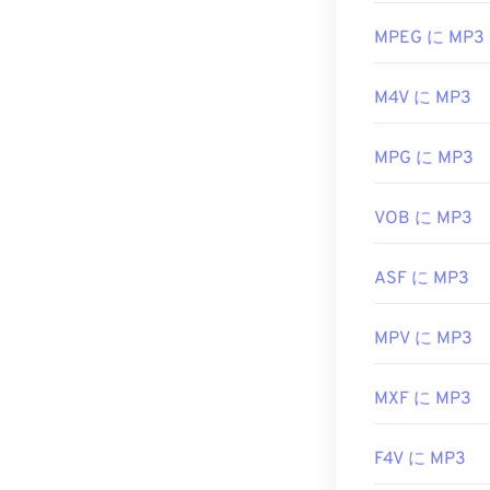
応しています
または
Windows
MPEG に MP3
ます。
M4V に MP3
MP3ファイル
子を使用するファ
は廃止）と
Te
MPG に MP3
マルウェア）
開発元:
ISO
/
I
VOB に MP3
初回リリース:
ASF に MP3
役立つリンク:
https://en.wik
MPV に MP3
https://mpeg.c
MXF に MP3
F4V に MP3