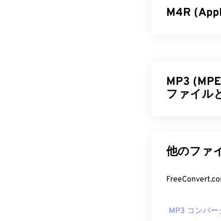
M4R (A
Apple iPh
ル形式です。M4R
一の違いはファ
であることを
MP3 (MPEG
ファイル
M4R フ
M4R ファイル
MPEG-1 Audio 
トで開きます
に小さなファ
ディング形式で
あるいは、
App
他のファイ
ァイルです。
るには、M4A
いユーザーが
開発元:
Apple I
FreeConve
MP3 フ
初回リリース:
2
MP3 コンバー
MP3ファイル