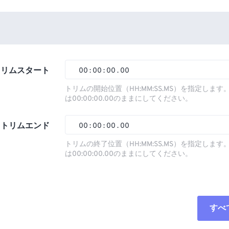
トリムスタート
00
:
00
:
00
.
00
トリムの開始位置（HH:MM:SS.MS）を指定しま
は00:00:00.00のままにしてください。
00
00
00
00
01
01
01
01
トリムエンド
00
:
00
:
00
.
00
02
02
02
02
トリムの終了位置（HH:MM:SS.MS）を指定しま
は00:00:00.00のままにしてください。
03
03
03
03
00
00
00
00
04
04
04
04
01
01
01
01
05
05
05
05
02
02
02
02
すべ
06
06
06
06
03
03
03
03