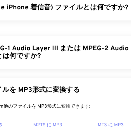
pple iPhone 着信音) ファイルとは何ですか?
34
34
34
31
31
31
35
35
35
32
32
32
one 着信音 (M4R) は、Apple が iPhone の着信音を保存するた
36
36
36
33
33
33
 ファイルの最大再生時間は 40 秒です。M4R と MPEG 4 Audi
37
37
37
イル拡張子です。この拡張子によって、iPhone は M4R が曲
34
34
34
認識します。
38
38
38
-1 Audio Layer III または MPEG-2 Audio L
35
35
35
とは何ですか?
39
39
39
ァイルを開くにはどうすればいいですか?
36
36
36
40
40
40
37
37
37
は Apple が iPhone の着信音用に採用した形式であるため、
iTu
Layer III または MPEG-2 Audio Layer III (MP3) は
、サウンドシ
41
41
41
。
38
38
38
イルに圧縮し、
デジタル保存および伝送を可能にするデジタル
す。MP3 ファイルは、消費者にとって最も広く使用されてい
42
42
42
le iOSも
M​​4Rファイルを開くのに適した選択肢です。カスタ
39
39
39
ルを MP3形式に変換する
ファイルサイズが小さく、音質も許容範囲内であるため、
MP3
ファイルをM4Rファイルとして保存し、iPhoneにインポート
43
43
43
40
40
40
利用でき、保存や共有も容易です。
nc.
rt.com他のファイルを MP3形式に変換できます:
44
44
44
41
41
41
ァイルを開くにはどうすればいいですか?
007
45
45
45
42
42
42
タ
M2TS に MP3
MTS に MP3
46
46
46
は非常に普及しているため、ほとんどの主要なオーディオ再生
43
43
43