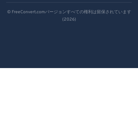
Deutsch
© FreeConvert.comバージョンすべての権利は留保されています
(2026)
Español
Français
Português
Italiano
Dutch
日本語
简体中文
繁體中文
한국어
Svenska