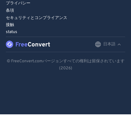
プライバシー
条項
セキュリティとコンプライアンス
接触
status
日本語
English
Deutsch
© FreeConvert.comバージョンすべての権利は留保されています
(2026)
Español
Français
Português
Italiano
Dutch
日本語