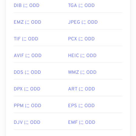
DIB に ODD
TGA に ODD
EMZ に ODD
JPEG に ODD
TIF に ODD
PCX に ODD
AVIF に ODD
HEIC に ODD
DDS に ODD
WMZ に ODD
DPX に ODD
ART に ODD
PPM に ODD
EPS に ODD
DJV に ODD
EMF に ODD