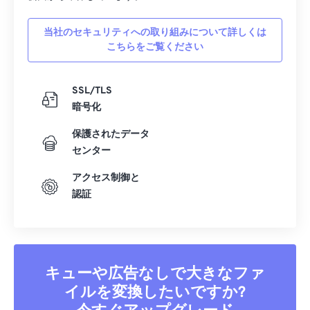
当社のセキュリティへの取り組みについて詳しくは
こちらをご覧ください
SSL/TLS
暗号化
保護されたデータ
センター
アクセス制御と
認証
キューや広告なしで大きなファ
イルを変換したいですか?