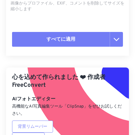
画像からプロファイル、EXIF、コメントを削除してサイズを
縮小します
すべてに適用
すべてのオプションをリセット
プリセットから適用
心を込めて作られました
❤️
作成者
プリセットとして保存
FreeConvert
AIフォトエディター
高機能なAI写真編集ツール「ClipSnap」をぜひお試しくだ
さい。
背景リムーバー