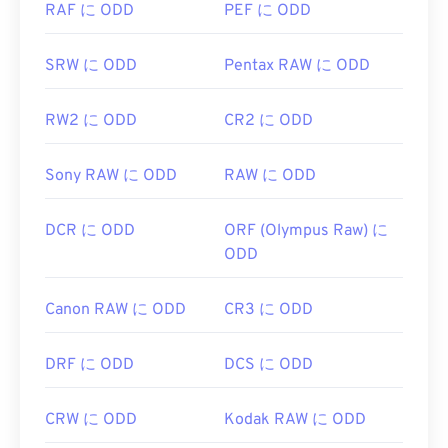
RAF に ODD
PEF に ODD
SRW に ODD
Pentax RAW に ODD
RW2 に ODD
CR2 に ODD
Sony RAW に ODD
RAW に ODD
DCR に ODD
ORF (Olympus Raw) に
ODD
Canon RAW に ODD
CR3 に ODD
DRF に ODD
DCS に ODD
CRW に ODD
Kodak RAW に ODD