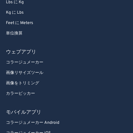
Lbs に Kg
Kg に Lbs
Feet に Meters
単位換算
ウェブアプリ
コラージュメーカー
画像リサイズツール
画像をトリミング
カラーピッカー
モバイルアプリ
コラージュメーカー Android