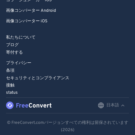
コラージュメーカー iOS
画像コンバーター Android
画像コンバーター iOS
私たちについて
ブログ
寄付する
プライバシー
条項
セキュリティとコンプライアンス
接触
status
日本語
English
Deutsch
© FreeConvert.comバージョンすべての権利は留保されています
(2026)
Español