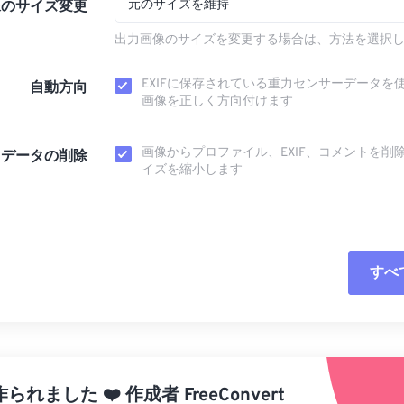
元のサイズを維持
像のサイズ変更
出力画像のサイズを変更する場合は、方法を選択
EXIFに保存されている重力センサーデータを
自動方向
画像を正しく方向付けます
画像からプロファイル、EXIF、コメントを削
タデータの削除
イズを縮小します
すべ
すべてのオプシ
プリセットから
作られました
❤️
作成者
FreeConvert