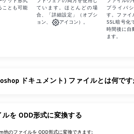
ーゲット形式
フトウェアの両方を使用し
ファイルの
ることも可能
ています。ほとんどの場
プライバ
合、「詳細設定」（オプシ
す。ファイ
SSL暗号
ョン、
アイコン）。
時間後に自
ます。
hotoshop ドキュメント) ファイルとは何です
opドキュメント（PSD）は、強力で複雑なグラフィックデザインプ
hop
のデフォルトのファイル形式です。PSDは、画像と、それ
ーパス
、オブジェクト、フィルターなどの複雑な要素をすべて1
ルを ODD形式に変換する
PSDを使用すると、ファイルの情報をアクセス可能な形式で
ックデザインの個々のコンポーネントを精密に編集できます。
rt.com他のファイルを ODD形式に変換できます:
サイズが大きくなり、扱いにくいことです。