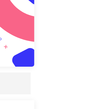
て保存
。