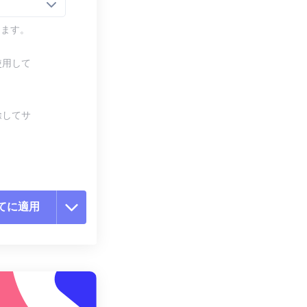
します。
使用して
除してサ
てに適用
ョンをリセット
適用