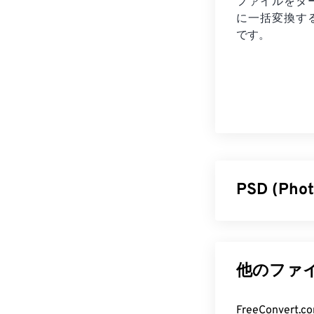
ファイルを
タ
に一括変換す
です。
PSD (P
Photosh
Adobe Photos
ヤー、
ベクタ
他のファイ
保存できます。
画像やグラフィ
FreeConve
は、ファイル