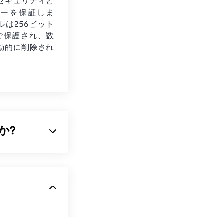
セキュリティと
シーを保証しま
ルは256ビット
化で保護され、数
動的に削除され
か?
ログラムである
に対応するレイ
つのファイルに
保持しながら、
PSDの欠点