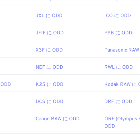
JXL に ODD
ICO に ODD
JFIF に ODD
PSB に ODD
X3F に ODD
Panasonic RA
NEF に ODD
RWL に ODD
 ODD
K25 に ODD
Kodak RAW に 
DCS に ODD
DRF に ODD
Canon RAW に ODD
ORF (Olympus 
ODD