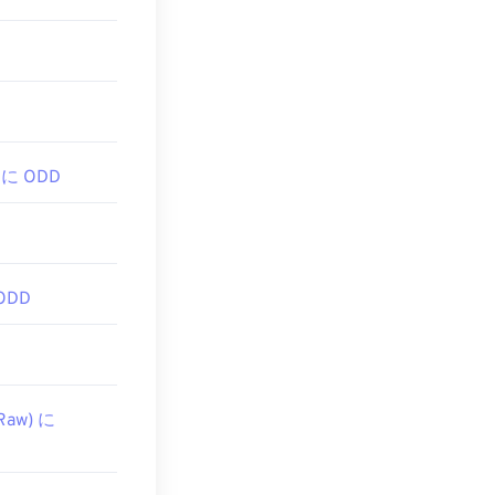
W に ODD
ODD
Raw) に