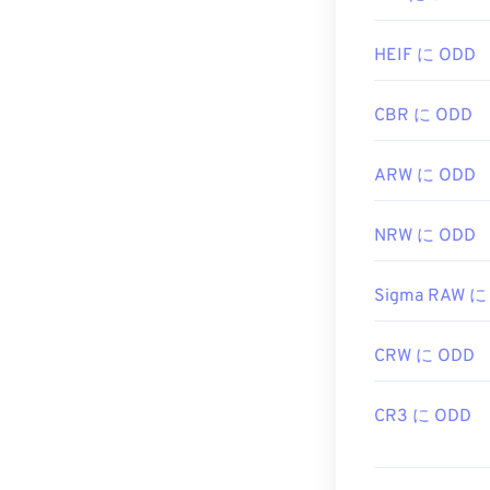
HEIF に ODD
CBR に ODD
ARW に ODD
NRW に ODD
Sigma RAW に
CRW に ODD
CR3 に ODD