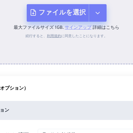
ファイルを選択
最大ファイルサイズ 1GB.
サインアップ
詳細はこちら
デバイスから
続行すると、
利用規約
に同意したことになります。
Dropboxから
Googleドライブから
（オプション）
OneDriveから
ョン
URLから