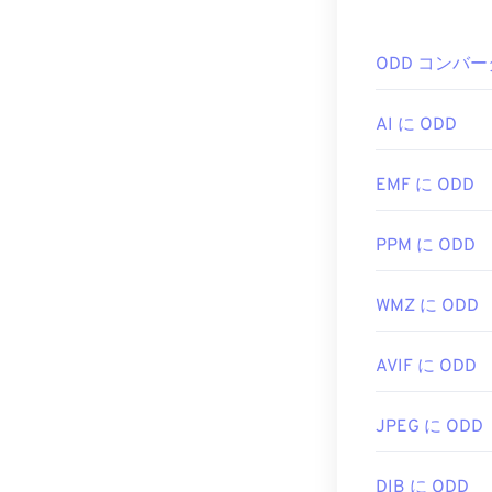
PSD フ
ODD コンバー
Adobe Ph
替品として、GNU I
AI に ODD
EMF に ODD
PSDファイル
PSDはデータ
PPM に ODD
可逆圧縮
の
JPE
WMZ に ODD
開発元:
Adob​​e 
初回リリース:
AVIF に ODD
役立つリンク:
JPEG に ODD
https://www.li
DIB に ODD