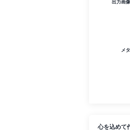
出力画
メ
心を込めて