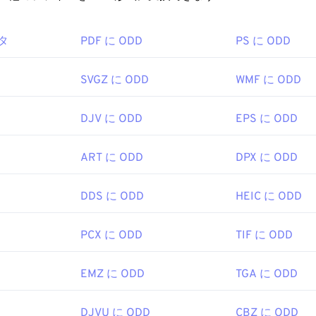
ァイルを開くにはどうすればいいですか?
タ
PDF に ODD
PS に ODD
otoshopはPSDファイルを開く最も一般的なプログラムです。Ado
mage Manipulation Program（
GIMP）
があります。
SVGZ に ODD
WMF に ODD
DJV に ODD
EPS に ODD
はサイズが大きいため、転送、保存、共有が容易ではありませ
を圧縮できるファイル形式に変換されることがよくあります。
ART に ODD
DPX に ODD
G
、または
可逆圧縮
の
PNG
に変換されます。
DDS に ODD
HEIC に ODD
Inc.
1990年2月19日
PCX に ODD
TIF に ODD
EMZ に ODD
TGA に ODD
fewire.com/psd-file-2622194
DJVU に ODD
CBZ に ODD