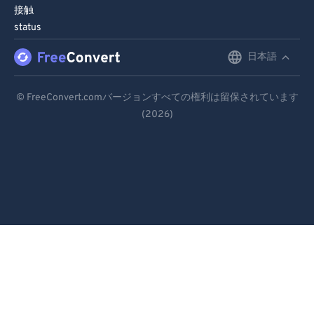
接触
status
日本語
English
Deutsch
© FreeConvert.comバージョンすべての権利は留保されています
(2026)
Español
Français
Português
Italiano
Dutch
日本語
简体中文