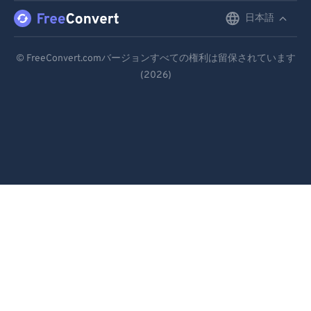
日本語
English
Deutsch
© FreeConvert.comバージョンすべての権利は留保されています
(2026)
Español
Français
Português
Italiano
Dutch
日本語
简体中文
繁體中文
한국어