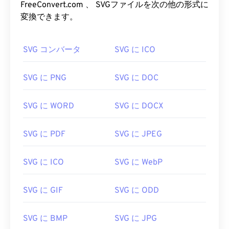
FreeConvert.com 、 SVGファイルを次の他の形式に
開発者:
World Wide Web Consortium (W3C)
変換できます。
初回リリース:
2001年9月4日
SVG コンバータ
SVG に ICO
役立つリンク:
https://www.lifewire.com/svg-file-4120603
SVG に PNG
SVG に DOC
https://en.wikipedia.org/wiki/スケーラブルベクタ
ーグラフィックス
SVG に WORD
SVG に DOCX
SVG に PDF
SVG に JPEG
SVG に ICO
SVG に WebP
SVG に GIF
SVG に ODD
SVG に BMP
SVG に JPG