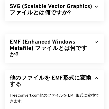
SVG (Scalable Vector Graphics)
ファイルとは何ですか?
Scalable Vector Graphics（SVG）は、解像度に依存
しないオープンスタンダードのファイル形式です。
Extensible Markup Language（
XML
）をベースと
EMF (Enhanced Windows
し、
ベクターグラフィック
を使用し、リミテッドア
ニメーションをサポートしています。SVGファイル
Metafile) ファイルとは何です
を使用する主な利点は、その名の通り、そのスケー
か?
ラビリティです。このファイル形式は、画質を損な
うことなくサイズを変更できます。さらに、SVGは
拡張Windowsメタファイル（EMF）は
、Windowsメ
画像形式ではないという点で独特です。SVGは、2
タファイル形式（WMF）
の後継となるビットマッ
次元ベクター画像を作成するための情報を提供する
他のファイルを EMF形式に変換
プベースのファイル形式です。1ピクセルあたり32
XMLベースの標準規格です。
ビットの拡張カラーパレットとデバイス非依存機能
する
を備えたEMFは、WMFの16ビットファイル形式を
SVG ファイルを開くにはどうすれ
改良したものです。
FreeConvert.com他のファイルを EMF形式に変換で
ばいいですか?
きます:
EMF ファイルを開くにはどうすれ