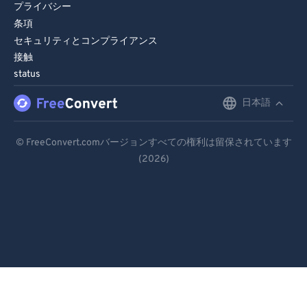
プライバシー
条項
セキュリティとコンプライアンス
接触
status
日本語
English
Deutsch
© FreeConvert.comバージョンすべての権利は留保されています
(2026)
Español
Français
Português
Italiano
Dutch
日本語