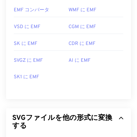
SVGファイルは、
Firefox
やMicrosoft
Edge
など、ほ
ばいいですか?
とんどのウェブブラウザで簡単に開くことができま
EMF コンバータ
WMF に EMF
す。また、SVGはXMLファイルなので、
Windowsの
EMFを開くためのデフォルトのプログラムは
メモ帳
やmacOSの
Brackets
など、一般的なテキス
XnView MP
で、これはどのプラットフォームでも動
VSD に EMF
CGM に EMF
トエディタでXML関連のテキストを表示できます。
作します。Microsoft Windows（Windows）では、
WMFを開くための一般的なプログラムは
CorelDraw
SK に EMF
CDR に EMF
Graphics Suite
です。macOSでは、
WMF Converter
SVGファイルを開いて編集するには、Adobeプログ
Proを
お試しください。Adobe
Illustratorも
EMFを
ラムを使用できます。ただし、Adobe Creative
SVGZ に EMF
AI に EMF
開くのに優れたプログラムで、WindowsとmacOS
Suite用プラグイン
「SVG Kit」
を事前にインストー
の両方で利用できます。
ルしてください。SVGファイルの変換は、いくつか
SK1 に EMF
試してみることのできる代替ビューアとしては、
のオンラインツールを利用できます。ベクターファ
PhotoFiltre Studio
、
Ability Photopaint
、Windows
イル以外のファイル形式への変換には、
SVGから
の
Ultimate Paint
などがあります。
GIFへの
変換ツールまたは
SVGからPDFへの
変換ツ
ールをご利用ください。SVGからJPGへの変換な
開発元:
Microsoft
ど、ベクターファイルへの変換には、
SVGからJPG
初回リリース:
1992年
SVGファイルを他の形式に変換
への変換ツール
または
SVGからPNGへの
変換ツール
する
をご利用ください。