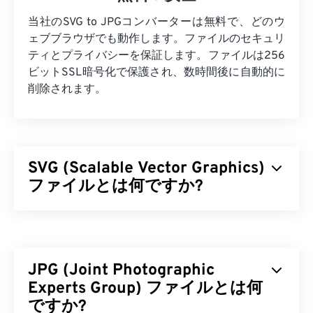
当社のSVG to JPGコンバーターは無料で、どのウ
ェブブラウザでも動作します。ファイルのセキュリ
ティとプライバシーを保証します。ファイルは256
ビットSSL暗号化で保護され、数時間後に自動的に
削除されます。
SVG (Scalable Vector Graphics)
ファイルとは何ですか?
Scalable Vector Graphics（SVG）は、解像度に依存
しないオープンスタンダードのファイル形式です。
Extensible Markup Language（
XML
）をベースと
JPG (Joint Photographic
し、
ベクターグラフィック
を使用し、リミテッドア
ニメーションをサポートしています。SVGファイル
Experts Group) ファイルとは何
を使用する主な利点は、その名の通り、そのスケー
ですか?