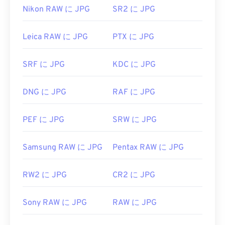
す。JPGファイルをダブルクリックするだけで、通
ルしてください。SVGファイルの変換は、いくつか
Nikon RAW に JPG
SR2 に JPG
常はデフォルトの画像ビューア、画像エディタ、ま
のオンラインツールを利用できます。ベクターファ
たはウェブブラウザで開きます。ファイルを開くア
イル以外のファイル形式への変換には、
SVGから
Leica RAW に JPG
PTX に JPG
プリケーションを選択するには、右クリックして
GIFへの
変換ツールまたは
SVGからPDFへの
変換ツ
「プログラムから開く」を選択してください。
ールをご利用ください。SVGからJPGへの変換な
ど、ベクターファイルへの変換には、
SRF に JPG
KDC に JPG
SVGからJPG
JPGファイルは、
Chrome
などの一般的なウェブブ
への変換ツール
または
SVGからPNGへの
変換ツール
ラウザ、Microsoft
フォト
などのMicrosoftアプリケ
をご利用ください。
ーション、
Apple Preview
などのMac OSアプリケ
DNG に JPG
RAF に JPG
ーションで自動的に開きます。JPEG画像のサイズ
を変更するには、
画像リサイズ
ツールをご利用くだ
PEF に JPG
SRW に JPG
開発者:
World Wide Web Consortium (W3C)
さい。
初回リリース:
2001年9月4日
開発者:
Joint Photographic Experts Group
Samsung RAW に JPG
Pentax RAW に JPG
役立つリンク:
初回リリース:
1992年9月18日
https://www.lifewire.com/svg-file-4120603
RW2 に JPG
CR2 に JPG
関連するJPGツール:
https://en.wikipedia.org/wiki/スケーラブルベクタ
カラーピッカー
を使用して画像から色を選択します
Sony RAW に JPG
RAW に JPG
ーグラフィックス