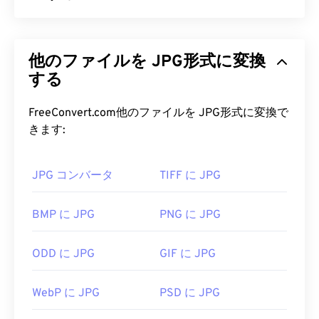
ラビリティです。このファイル形式は、画質を損な
うことなくサイズを変更できます。さらに、SVGは
JPG（Joint Photographic Experts Group）は、写
画像形式ではないという点で独特です。SVGは、2
真やグラフィックを圧縮するアルゴリズムを採用し
次元ベクター画像を作成するための情報を提供する
他のファイルを JPG形式に変換
た汎用ファイル形式です。JPGの優れた圧縮率こそ
XMLベースの標準規格です。
が、広く使用されている理由です。また、JPGファ
する
イルは比較的サイズが小さいため、インターネット
SVG ファイルを開くにはどうすれ
での転送やウェブサイトでの使用に最適です。当社
FreeConvert.com他のファイルを JPG形式に変換で
ばいいですか?
の
JPEG圧縮
ツールを使用すれば、ファイルサイズ
きます:
を最大80%削減できます。
SVGファイルは、
Firefox
やMicrosoft
Edge
など、ほ
さらに高い圧縮率が必要な場合は、
JPG を、より
とんどのウェブブラウザで簡単に開くことができま
JPG コンバータ
TIFF に JPG
新しく、より圧縮性の高いファイル形式である
す。また、SVGはXMLファイルなので、
Windowsの
WebP に
変換できます。
メモ帳
やmacOSの
Brackets
など、一般的なテキス
BMP に JPG
PNG に JPG
トエディタでXML関連のテキストを表示できます。
JPG ファイルを開くにはどうすれ
ODD に JPG
GIF に JPG
ばいいですか?
SVGファイルを開いて編集するには、Adobeプログ
ほぼすべての画像ビューアプログラムやアプリケー
ラムを使用できます。ただし、Adobe Creative
WebP に JPG
PSD に JPG
ションはJPGファイルを認識し、開くことができま
Suite用プラグイン
「SVG Kit」
を事前にインストー