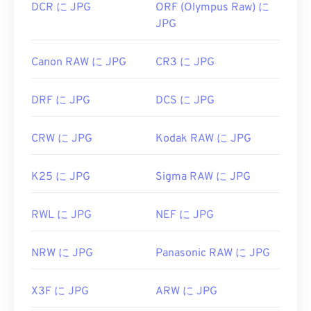
DCR に JPG
ORF (Olympus Raw) に
JPG
Canon RAW に JPG
CR3 に JPG
DRF に JPG
DCS に JPG
CRW に JPG
Kodak RAW に JPG
K25 に JPG
Sigma RAW に JPG
RWL に JPG
NEF に JPG
NRW に JPG
Panasonic RAW に JPG
X3F に JPG
ARW に JPG