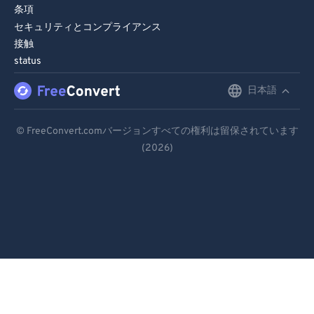
条項
セキュリティとコンプライアンス
接触
status
日本語
English
Deutsch
© FreeConvert.comバージョンすべての権利は留保されています
(2026)
Español
Français
Português
Italiano
Dutch
日本語