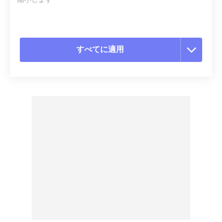
縮小します
すべてに適用
すべてのオプションをリセット
プリセットから適用
プリセットとして保存