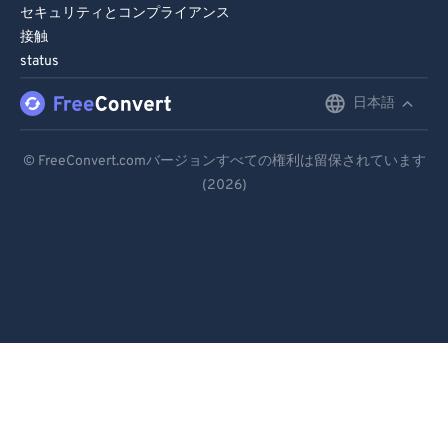
セキュリティとコンプライアンス
接触
status
日本語
English
Deutsch
© FreeConvert.comバージョンすべての権利は留保されています
(2026)
Español
Français
Português
Italiano
Dutch
日本語
简体中文