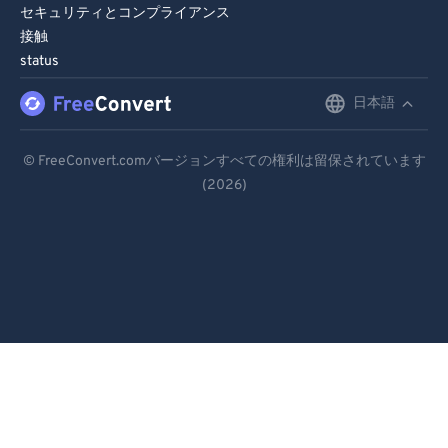
セキュリティとコンプライアンス
接触
status
日本語
English
Deutsch
© FreeConvert.comバージョンすべての権利は留保されています
(2026)
Español
Français
Português
Italiano
Dutch
日本語
简体中文