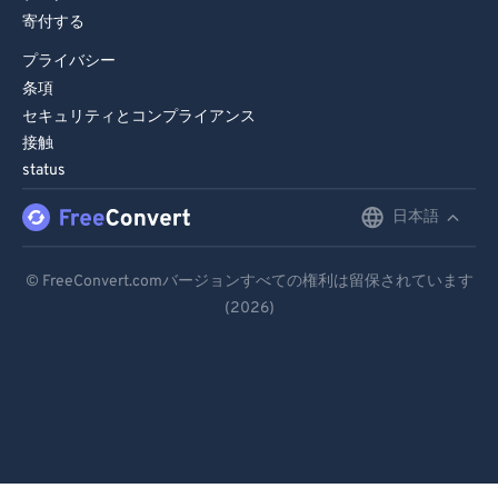
寄付する
プライバシー
条項
セキュリティとコンプライアンス
接触
status
日本語
English
Deutsch
© FreeConvert.comバージョンすべての権利は留保されています
(2026)
Español
Français
Português
Italiano
Dutch