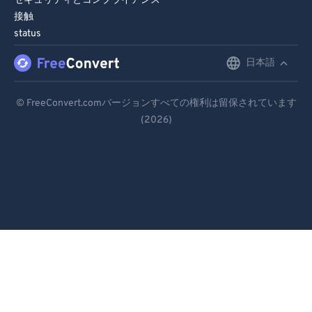
セキュリティとコンプライアンス
接触
status
日本語
English
Deutsch
© FreeConvert.comバージョンすべての権利は留保されています
(2026)
Español
Français
Português
Italiano
Dutch
日本語
简体中文