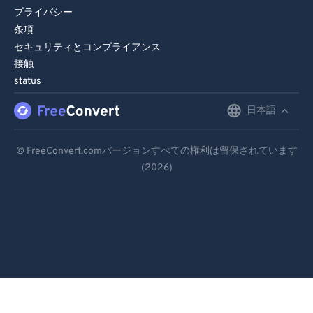
プライバシー
条項
セキュリティとコンプライアンス
接触
status
日本語
English
Deutsch
© FreeConvert.comバージョンすべての権利は留保されています
(2026)
Español
Français
Português
Italiano
Dutch
日本語