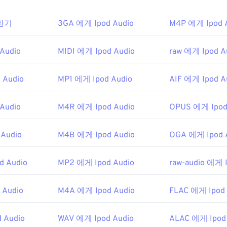
31
31
31
35
35
35
32
32
32
변환기
3GA 에게 Ipod Audio
M4P 에게 Ipod 
36
36
36
33
33
33
37
37
37
Audio
MIDI 에게 Ipod Audio
raw 에게 Ipod A
34
34
34
38
38
38
35
35
35
 Audio
MP1 에게 Ipod Audio
AIF 에게 Ipod A
39
39
39
36
36
36
40
40
40
37
37
37
Audio
M4R 에게 Ipod Audio
OPUS 에게 Ipod
41
41
41
38
38
38
Audio
M4B 에게 Ipod Audio
OGA 에게 Ipod 
42
42
42
39
39
39
43
43
43
40
40
40
d Audio
MP2 에게 Ipod Audio
raw-audio 에게 
44
44
44
41
41
41
45
45
45
 Audio
M4A 에게 Ipod Audio
42
42
42
FLAC 에게 Ipod 
46
46
46
43
43
43
 Audio
WAV 에게 Ipod Audio
ALAC 에게 Ipod
47
47
47
44
44
44