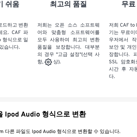
21
21
21
21
18
18
18
18
기 쉬움
최고의 품질
무료
22
22
22
22
19
19
19
19
23
23
23
23
20
20
20
20
업로드하고 변환
저희는 오픈 소스 소프트웨
저희 CAF to 
24
24
24
세요.
CAF 파
어와 맞춤형 소프트웨어를
기는 무료이
21
21
21
21
dio 형식으로 일
모두 사용하여 최고의 변환
우저에서 작
25
25
25
22
22
22
22
 있습니다.
품질을 보장합니다. 대부분
보안 및 개인
26
26
26
의 경우 "고급 설정"(선택 사
23
23
23
23
장합니다. 
SSL 암호
항,
상).
27
27
27
24
24
24
시간 후 자
28
28
28
25
25
25
다.
29
29
29
26
26
26
30
30
30
27
27
27
31
31
31
28
28
28
다른 파일을 Ipod Audio 형식으로 변환
32
32
32
29
29
29
33
33
33
30
30
30
FreeConvert.com 다른 파일도 Ipod Audio 형식으로 변환할 수 있습니다.
34
34
34