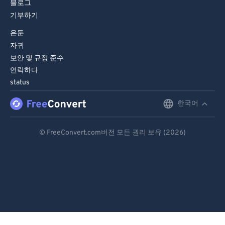
블로그
74
74
기부하기
75
75
은둔
76
76
자귀
77
77
보안 및 규정 준수
연락하다
78
78
status
79
79
한국어
English
80
80
Deutsch
81
81
© FreeConvert.com버전 모든 권리 보유 (2026)
82
82
Español
83
83
Français
84
84
Português
85
85
Italiano
86
86