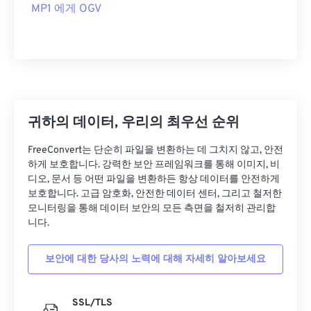
MP1 에게 OGV
00
00
00
00
00
00
00
00
귀하의 데이터, 우리의 최우선 순위
00
00
00
00
00
00
00
00
FreeConvert는 단순히 파일을 변환하는 데 그치지 않고, 안전
01
01
01
01
01
01
01
01
하게 보호합니다. 강력한 보안 프레임워크를 통해 이미지, 비
02
02
02
02
02
02
02
02
디오, 문서 등 어떤 파일을 변환하든 항상 데이터를 안전하게
보호합니다. 고급 암호화, 안전한 데이터 센터, 그리고 철저한
03
03
03
03
03
03
03
03
모니터링을 통해 데이터 보안의 모든 측면을 철저히 관리합
니다.
04
04
04
04
04
04
04
04
05
05
05
05
05
05
05
05
보안에 대한 당사의 노력에 대해 자세히 알아보세요
06
06
06
06
06
06
06
06
07
07
07
07
07
07
07
07
SSL/TLS