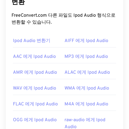
은
변환
디지털 컴팩트 카세트(CD)
형식의 일부였습니다.
MP1이었던 거의 모든 파일은 새로운
MPEG-1 오디오
레이어 II(MP2)
와
MPEG-1 오디오 레이어 III 또는
FreeConvert.com 다른 파일도 Ipod Audio 형식으로
MPEG-2 오디오 레이어 III(MP3)
파일 형식으로 대체
변환할 수 있습니다.
되었습니다.
Ipod Audio 변환기
AIFF 에게 Ipod Audio
MP1 파일을 어떻게 여나요?
MP1은 거의 사용되지 않으므로
VLC 미디어 플레이
AAC 에게 Ipod Audio
MP3 에게 Ipod Audio
어는
MP1 파일을 여는 데 가장 좋은 옵션이며, 이 플
레이어는 여러 플랫폼에서 작동한다는 장점이 있습
AMR 에게 Ipod Audio
ALAC 에게 Ipod Audio
니다.
MP1을 여는 데 적합한 다른 훌륭한 미디어 플레이어
WAV 에게 Ipod Audio
WMA 에게 Ipod Audio
로는
Windows Media Player
,
Awave Studio
,
Winamp
,
jetAudio
가 있습니다.
FLAC 에게 Ipod Audio
M4A 에게 Ipod Audio
개발자:
ISO
/
IEC
,
동영상 전문가 그룹
최초 출시:
1993년
OGG 에게 Ipod Audio
raw-audio 에게 Ipod
Audio
유용한 링크: