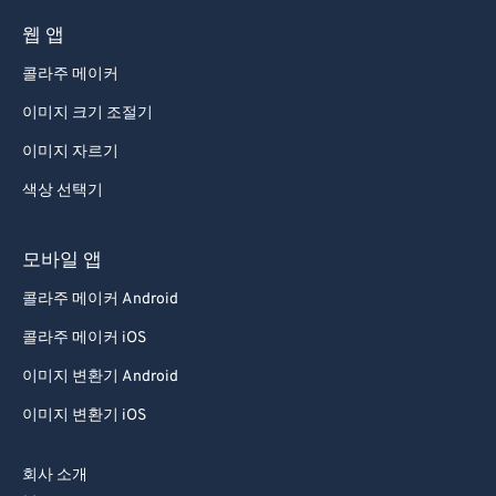
61
61
웹 앱
62
62
콜라주 메이커
63
63
이미지 크기 조절기
64
64
이미지 자르기
65
65
색상 선택기
66
66
67
67
모바일 앱
68
68
콜라주 메이커 Android
69
69
콜라주 메이커 iOS
70
70
이미지 변환기 Android
71
71
이미지 변환기 iOS
72
72
73
73
회사 소개