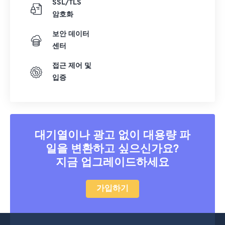
SSL/TLS
36
36
36
36
36
36
암호화
37
37
37
37
37
37
보안 데이터
38
38
38
38
38
38
센터
39
39
39
39
39
39
접근 제어 및
40
40
40
40
40
40
입증
41
41
41
41
41
41
42
42
42
42
42
42
43
43
43
43
43
43
대기열이나 광고 없이 대용량 파
44
44
44
44
44
44
일을 변환하고 싶으신가요?
45
45
45
45
45
45
지금 업그레이드하세요
46
46
46
46
46
46
가입하기
47
47
47
47
47
47
48
48
48
48
48
48