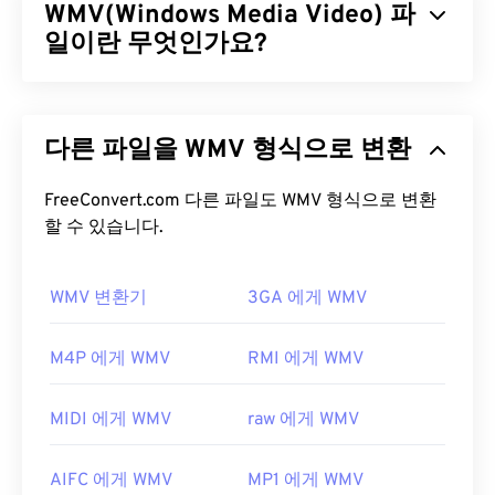
WMV(Windows Media Video) 파
일이란 무엇인가요?
Windows Media Video(WMV)는 널리 지원되는 일반
비디오 형식입니다.
코덱을
사용하여 파일 크기를 압
다른 파일을 WMV 형식으로 변환
축하여 비디오 화질을 유지하면서 관리하기 쉬운 파
일을 생성합니다. ASF(Advanced Systems Format)
라는 디지털 컨테이너 형식은 WMV 파일을 캡슐화하
FreeConvert.com 다른 파일도 WMV 형식으로 변환
는 경우가 많습니다.
할 수 있습니다.
WMV 파일을 어떻게 여나요?
WMV 변환기
3GA 에게 WMV
대부분의 미디어 플레이어는 WMV(및 ASF) 파일을
열고 읽을 수 있습니다. WMV 파일을 여는 데 가장 좋
M4P 에게 WMV
RMI 에게 WMV
은 플레이어는
Microsoft Windows Media Player
입
니다. Microsoft에서 WMV와 ASF를 개발했으며, 오
MIDI 에게 WMV
raw 에게 WMV
늘날 온라인에서 많은 비디오가 WMV 파일입니다.
VLC 미디어 플레이어는
여러 플랫폼에서 멀티미디
AIFC 에게 WMV
MP1 에게 WMV
어 파일을 재생할 수 있는 또 다른 신뢰할 수 있는 옵