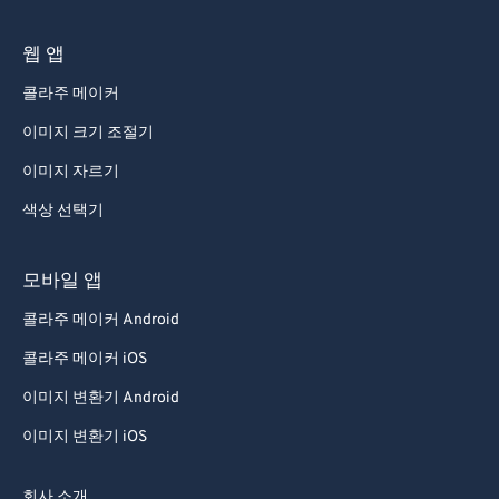
89
89
웹 앱
90
90
콜라주 메이커
91
91
이미지 크기 조절기
92
92
이미지 자르기
93
93
색상 선택기
94
94
95
95
모바일 앱
96
96
콜라주 메이커 Android
97
97
콜라주 메이커 iOS
98
98
이미지 변환기 Android
99
99
이미지 변환기 iOS
회사 소개