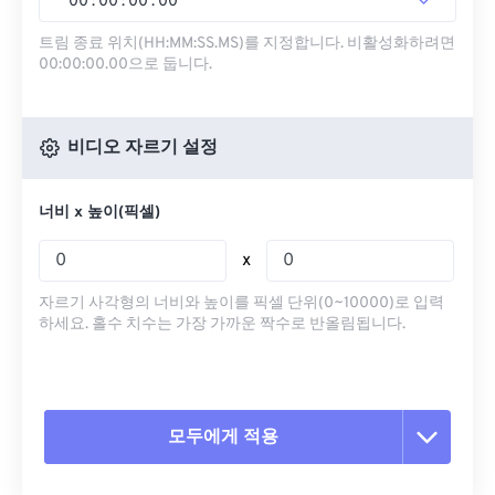
00
:
00
:
00
.
00
트림 종료 위치(HH:MM:SS.MS)를 지정합니다. 비활성화하려면
00:00:00.00으로 둡니다.
비디오 자르기 설정
너비 x 높이(픽셀)
x
자르기 사각형의 너비와 높이를 픽셀 단위(0~10000)로 입력
하세요. 홀수 치수는 가장 가까운 짝수로 반올림됩니다.
모두에게 적용
모든 옵션 재설정