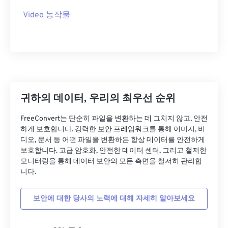
23
23
23
23
23
23
23
23
Video 농작물
24
24
24
24
24
24
25
25
25
25
25
25
26
26
26
26
26
26
27
27
27
27
27
27
28
28
28
28
28
28
귀하의 데이터, 우리의 최우선 순위
29
29
29
29
29
29
FreeConvert는 단순히 파일을 변환하는 데 그치지 않고, 안전
30
30
30
30
30
30
하게 보호합니다. 강력한 보안 프레임워크를 통해 이미지, 비
디오, 문서 등 어떤 파일을 변환하든 항상 데이터를 안전하게
31
31
31
31
31
31
보호합니다. 고급 암호화, 안전한 데이터 센터, 그리고 철저한
모니터링을 통해 데이터 보안의 모든 측면을 철저히 관리합
32
32
32
32
32
32
니다.
33
33
33
33
33
33
34
34
34
34
34
34
보안에 대한 당사의 노력에 대해 자세히 알아보세요
35
35
35
35
35
35