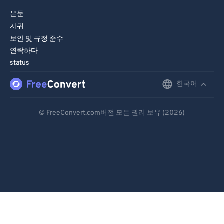
84
84
은둔
85
85
자귀
86
86
보안 및 규정 준수
연락하다
87
87
status
88
88
한국어
English
89
89
Deutsch
90
90
© FreeConvert.com버전 모든 권리 보유 (2026)
91
91
Español
92
92
Français
93
93
Português
94
94
Italiano
95
95
Dutch
96
96