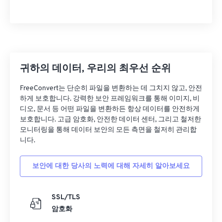
05
05
05
05
05
05
05
05
06
06
06
06
06
06
06
06
07
07
07
07
07
07
07
07
08
08
08
08
08
08
08
08
귀하의 데이터, 우리의 최우선 순위
09
09
09
09
09
09
09
09
FreeConvert는 단순히 파일을 변환하는 데 그치지 않고, 안전
10
10
10
10
10
10
10
10
하게 보호합니다. 강력한 보안 프레임워크를 통해 이미지, 비
11
11
11
11
11
11
11
11
디오, 문서 등 어떤 파일을 변환하든 항상 데이터를 안전하게
보호합니다. 고급 암호화, 안전한 데이터 센터, 그리고 철저한
12
12
12
12
12
12
12
12
모니터링을 통해 데이터 보안의 모든 측면을 철저히 관리합
13
13
13
13
13
13
13
13
니다.
14
14
14
14
14
14
14
14
보안에 대한 당사의 노력에 대해 자세히 알아보세요
15
15
15
15
15
15
15
15
16
16
16
16
16
16
16
16
SSL/TLS
17
17
17
17
17
17
17
17
암호화