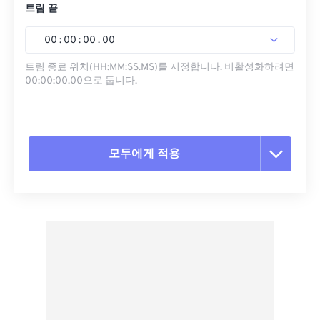
트림 끝
00
:
00
:
00
.
00
트림 종료 위치(HH:MM:SS.MS)를 지정합니다. 비활성화하려면
00:00:00.00으로 둡니다.
모두에게 적용
모든 옵션 재설정
사전 설정에서 적용
사전 설정으로 저장