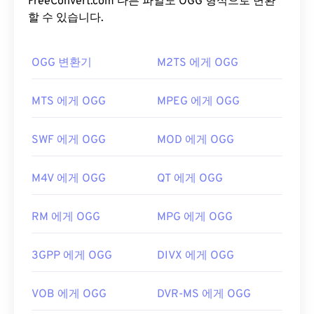
는 메타데이터뿐만 아니라 아티스트 및 트랙 제목 정
FreeConvert.com 다른 파일도 OGG 형식으로 변환
보도 포함되어 있습니다.
할 수 있습니다.
OGG 파일을 어떻게 여나요?
OGG 변환기
M2TS 에게 OGG
OGG 파일을 여는 기본 프로그램은
VLC 미디어 플레
이어
입니다. 또한
Windows Media Player
,
MTS 에게 OGG
MPEG 에게 OGG
RealPlayer
,
Winamp
,
Xine
,
UltraMixer
등 다양한 프
로그램을 통해 OGG 파일을 열 수 있습니다.
SWF 에게 OGG
MOD 에게 OGG
급할 때는 인터넷 브라우저가 설치된 모든 컴퓨터나
모바일 기기에서
Google 드라이브
에 있는 OGG 파
M4V 에게 OGG
QT 에게 OGG
일을 열 수 있습니다. Apple 제품은 OGG를 지원하지
않습니다.
RM 에게 OGG
MPG 에게 OGG
개발자:
Xiph.Org Foundation
최초 출시:
2000년
3GPP 에게 OGG
DIVX 에게 OGG
유용한 링크:
VOB 에게 OGG
DVR-MS 에게 OGG
https://en.wikipedia.org/wiki/Ogg