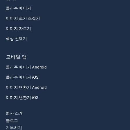
71
71
콜라주 메이커
72
72
이미지 크기 조절기
73
73
이미지 자르기
74
74
색상 선택기
75
75
76
76
모바일 앱
77
77
콜라주 메이커 Android
78
78
콜라주 메이커 iOS
79
79
이미지 변환기 Android
80
80
이미지 변환기 iOS
81
81
82
82
회사 소개
블로그
83
83
기부하기