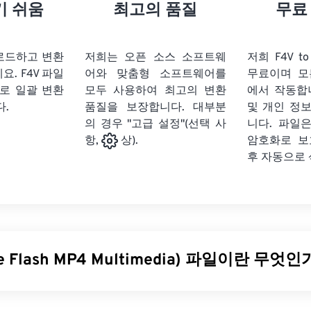
21
21
21
21
18
18
18
18
기 쉬움
최고의 품질
무료
22
22
22
22
19
19
19
19
23
23
23
23
20
20
20
20
업로드하고 변환
저희는 오픈 소스 소프트웨
저희 F4V t
24
24
24
세요.
F4V 파일
어와 맞춤형 소프트웨어를
무료이며 모
21
21
21
21
로 일괄 변환
모두 사용하여 최고의 변환
에서 작동합
25
25
25
22
22
22
22
다.
품질을 보장합니다. 대부분
및 개인 정
26
26
26
의 경우 "고급 설정"(선택 사
23
23
23
23
니다. 파일은
암호화로 보
항,
상).
27
27
27
24
24
24
후 자동으로
28
28
28
25
25
25
29
29
29
26
26
26
30
30
30
27
27
27
31
31
31
28
28
28
be Flash MP4 Multimedia) 파일이란 무엇
32
32
32
29
29
29
33
33
33
30
30
30
sh MP4 멀티미디어(F4V)는 전 세계적으로 온라인 비디오 시청자 
34
34
34