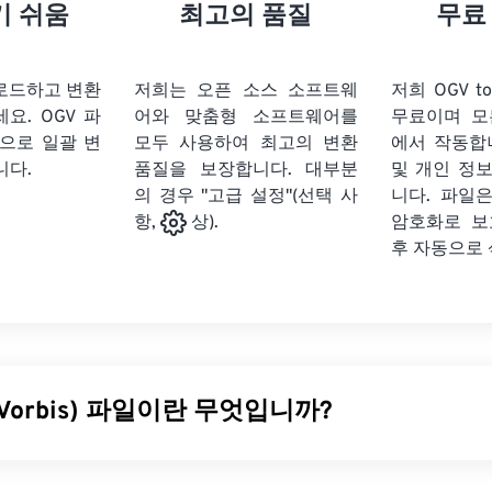
21
21
21
21
18
18
18
18
기 쉬움
최고의 품질
무료
22
22
22
22
19
19
19
19
23
23
23
23
20
20
20
20
업로드하고 변환
저희는 오픈 소스 소프트웨
저희 OGV t
24
24
24
세요.
OGV 파
어와 맞춤형 소프트웨어를
무료이며 모
21
21
21
21
식으로 일괄 변
모두 사용하여 최고의 변환
에서 작동합
25
25
25
22
22
22
22
니다.
품질을 보장합니다. 대부분
및 개인 정
26
26
26
의 경우 "고급 설정"(선택 사
23
23
23
23
니다. 파일은
암호화로 보
항,
상).
27
27
27
24
24
24
후 자동으로
28
28
28
25
25
25
29
29
29
26
26
26
30
30
30
27
27
27
31
31
31
28
28
28
 Vorbis) 파일이란 무엇입니까?
32
32
32
29
29
29
33
33
33
30
30
30
s(OGV)는 특허를 받지 않은 무료 오픈 소스 멀티미디어 컨테이너 
34
34
34