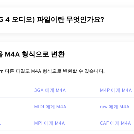
31
31
31
체인
Xiph.Org 재단이
특허 코덱
과 경쟁하기 위해 개발한 Ogg 포
는 오디오, 비디오, 텍스트(자막) 및 메타데이터를
35
35
35
시분할 다중화(
32
32
32
니다. 스트리밍은 물론
손실 압축
및
무손실
압축도 지원합니다. 
EG 4 오디오) 파일이란 무엇인가요?
36
36
36
33
33
33
.
37
37
37
34
34
34
을 어떻게 여나요?
(M4A)는
AAC(Advanced Audio Coding)
또는
ALAC(Apple Lossl
38
38
38
35
35
35
지 코더-디코더 알고리즘 중 하나를 사용하여 오디오 파일을 압
39
39
39
는 데는
VLC 미디어 플레이어가
가장 좋습니다. Microsoft Windo
일은 다른 모든 오디오 파일 형식과
비교했을
때
MP3
파일보다 크기
36
36
36
다른 파일을 M4A 형식으로 변환
 OS X의
Elmedia
도 좋은 선택입니다.
다. MP3와 가장 많은 유사점을 공유하기 때문입니다.
40
40
40
37
37
37
 Media Player
및
DirectShow
기반 플레이어에서 재생할 수 있
41
41
41
을 어떻게 여나요?
FreeConvert.com 다른 파일도 M4A 형식으로 변환할 수 있습니다.
38
38
38
만 합니다. 반면, 플레이어가 DirectShow 기반이 아닌 경우에
42
42
42
39
39
39
unes
,
QuickTime
,
Windows Media Player
등 널리 사용되는 대부
3GA 에게 M4A
43
43
43
M4P 에게 M4A
열립니다. Apple 사용자의 경우 iTunes가 M4A 파일을 여는
g Foundation
40
40
40
 사용자의 경우 Windows Media Player가 기본 프로그램입니다.
44
44
44
41
41
41
눌러 M4A 파일을 미리 볼 수도 있습니다.
MIDI 에게 M4A
raw 에게 M4A
45
45
45
42
42
42
LC 미디어 플레이어
,
Adobe Premiere Pro
,
Elmedia Player
,
Wi
46
46
46
ipedia.org/wiki/Ogg
43
43
43
A
MP1 에게 M4A
CAF 에게 M4A
 열립니다.
47
47
47
ph.org/
44
44
44