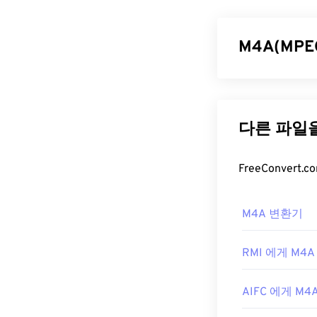
다. 비영리 단
속합니다. OGV
전송할
수 있습
M4A(MP
원하지 않습니다
OGV 파일
MPEG 4 오디오
Codec)의
두 가
OGV 파일을 여
니다. M4A 파
Winamp
와 Mac
질은 더 좋습니
OGV는
Windows
M4A 파일
필터
를 사용해야
지 않습니다.
M4A 파일은
iT
M4A 변환기
개발자:
생 프로그램에서 
Xiph.Or
다. Windows
최초 출시:
2017
고 스페이스바를 
RMI 에게 M4A
유용한 링크:
또한, M4A는
V
https://en.wik
AIFC 에게 M4
러 프로그램에서
https://www.xi