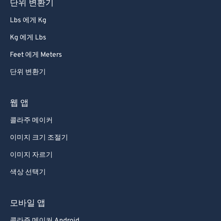
단위 변환기
67
67
Lbs 에게 Kg
68
68
Kg 에게 Lbs
69
69
Feet 에게 Meters
70
70
단위 변환기
71
71
72
72
웹 앱
73
73
콜라주 메이커
74
74
이미지 크기 조절기
75
75
이미지 자르기
76
76
색상 선택기
77
77
78
78
모바일 앱
79
79
콜라주 메이커 Android