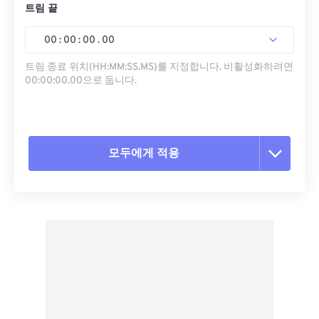
트림 끝
00
:
00
:
00
.
00
트림 종료 위치(HH:MM:SS.MS)를 지정합니다. 비활성화하려면
00:00:00.00으로 둡니다.
모두에게 적용
모든 옵션 재설정
사전 설정에서 적용
사전 설정으로 저장