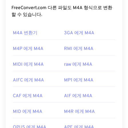
오디오 파일을 압축하고 인코딩합니다. M4A 파일은
다른 모든 오디오 파일 형식과
FreeConvert.com 다른 파일도 M4A 형식으로 변환
비교했을
때
MP3
파
일보다 크기는 작지만 품질은 더 좋습니다. MP3와
할 수 있습니다.
가장 많은 유사점을 공유하기 때문입니다.
M4A 변환기
3GA 에게 M4A
M4A 파일을 어떻게 여나요?
M4A 파일은
iTunes
,
QuickTime
,
Windows Media
M4P 에게 M4A
RMI 에게 M4A
Player
등 널리 사용되는 대부분의 오디오 재생 프로
그램에서 열립니다. Apple 사용자의 경우 iTunes가
MIDI 에게 M4A
raw 에게 M4A
M4A 파일을 여는 기본 프로그램입니다. Windows 사
용자의 경우 Windows Media Player가 기본 프로그램
AIFC 에게 M4A
MP1 에게 M4A
입니다. 파일을 강조 표시하고 스페이스바를 눌러
M4A 파일을 미리 볼 수도 있습니다.
CAF 에게 M4A
AIF 에게 M4A
또한, M4A는
VLC 미디어 플레이어
,
Adobe
Premiere Pro
,
Elmedia Player
,
Winamp
및 기타 여
MID 에게 M4A
M4R 에게 M4A
러 프로그램에서 열립니다.
개발자:
ISO
/
IEC
,
동영상 전문가 그룹
OPUS 에게 M4A
APE 에게 M4A