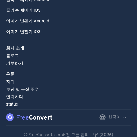
80
80
콜라주 메이커 iOS
81
81
이미지 변환기 Android
82
82
이미지 변환기 iOS
83
83
84
84
회사 소개
85
85
블로그
기부하기
86
86
은둔
87
87
자귀
88
88
보안 및 규정 준수
89
89
연락하다
status
90
90
한국어
English
91
91
92
92
Deutsch
© FreeConvert.com버전 모든 권리 보유 (2026)