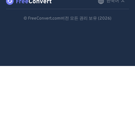
한국어
English
97
97
Deutsch
98
98
© FreeConvert.com버전 모든 권리 보유 (2026)
Español
99
99
Français
Português
Italiano
Dutch
日本語
简体中文
繁體中文
한국어