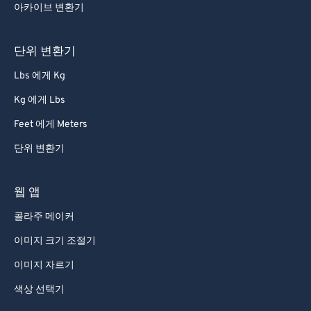
70
70
아카이브 변환기
71
71
72
72
단위 변환기
73
73
Lbs 에게 Kg
74
74
Kg 에게 Lbs
75
75
Feet 에게 Meters
76
76
단위 변환기
77
77
78
78
웹 앱
79
79
콜라주 메이커
80
80
이미지 크기 조절기
81
81
이미지 자르기
82
82
색상 선택기
83
83