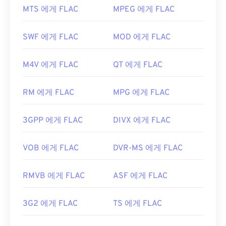
요.
이어
입니다. FLAC에 대한 다른 세부 정보로는 특허
MTS 에게 FLAC
MPEG 에게 FLAC
가 없고, 음악 재생이 가능하며,
전화 애플리케이션
Apple iOS 기기는
Adobe Flash Player 플러그인을
프로그래밍 인터페이스(TAPI)
와 호환되고,
디지털
지원하지 않습니다. 하지만
Puffin 웹 브라우저는
SWF 에게 FLAC
MOD 에게 FLAC
저작권 관리(DRM)가
적용되지 않는다는 점이 있습
iOS의 제한을 우회할 수 있는 무료 옵션입니다.
니다.
개발자:
Adobe
M4V 에게 FLAC
QT 에게 FLAC
또한 FLAC을 구현할 수 있는
코덱으로
는 인코딩용
최초 출시:
2007년
FFmpeg
,
Flake
,
FLACCL
, 디코딩용
Audiocogs가
RM 에게 FLAC
MPG 에게 FLAC
있습니다. 마지막으로, 이름에서 "무료"라는 단어가
유용한 링크:
암시하듯
FLAC은
오픈 소스
소프트웨어입니다.
https://en.wikipedia.org/wiki/플래시_비디오
3GPP 에게 FLAC
DIVX 에게 FLAC
개발자:
Xiph.Org Foundation
https://www.iso.org/standard/68960.html
최초 출시:
2001년
VOB 에게 FLAC
DVR-MS 에게 FLAC
유용한 링크:
RMVB 에게 FLAC
ASF 에게 FLAC
https://en.wikipedia.org/wiki/FLAC
https://xiph.org/flac/
3G2 에게 FLAC
TS 에게 FLAC