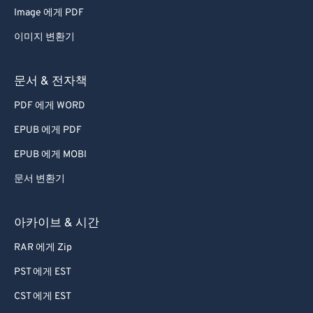
57
57
57
57
57
57
Image 에게 PDF
58
58
58
58
58
58
이미지 변환기
59
59
59
59
59
59
60
60
문서 & 전자책
61
61
PDF 에게 WORD
62
62
EPUB 에게 PDF
63
63
EPUB 에게 MOBI
64
64
문서 변환기
65
65
66
66
아카이브 & 시간
67
67
RAR 에게 Zip
68
68
PST 에게 EST
69
69
CST 에게 EST