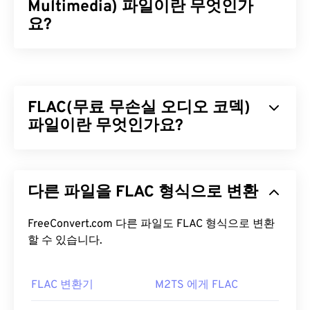
Multimedia) 파일이란 무엇인가
요?
Adobe Flash MP4 멀티미디어(F4V)는 전 세계적으로
온라인 비디오 시청자 대부분이
Adobe Flash Player
에서 재생되도록 설계된 기술을 사용하기 때문에 널
FLAC(무료 무손실 오디오 코덱)
리 사용되는 비디오 컨테이너 형식입니다. 실제로
F4V는 "
파일이란 무엇인가요?
플래시 비디오
"라고도 합니다. F4V 컨테이
너는
코덱을
사용하여 멀티미디어 파일을 압축하고
인터넷을 통해 스트리밍 오디오 및 비디오로 파일을
무료 무손실 오디오 코덱(FLAC)은 오디오 파일의 크
전송할 수 있도록 지원합니다.
기를 줄여주는 파일 형식으로, 이름에서 알 수 있듯이
다른 파일을 FLAC 형식으로 변환
"
무손실
"이라는 단어가 암시하듯이 음질이나 원본
F4V 파일을 어떻게 여나요?
데이터의 손실 없이 압축됩니다. FLAC은 파일을 원
본 크기의 약 50~70%로 압축하는
FreeConvert.com 다른 파일도 FLAC 형식으로 변환
알고리즘을
사용
대부분의 플랫폼에서 F4V 파일은 기본적으로
Adobe
하여 이를 구현합니다.
할 수 있습니다.
Flash Player
에서 열립니다. Microsoft Windows OS
에서는
Adobe AIR이
기본 플레이어일 수 있습니다.
FLAC 파일을 어떻게 여나요?
Mac OS X 및 Linux/Unix에서 제대로 재생하려면
FLAC 변환기
M2TS 에게 FLAC
VLC 미디어 플레이어를
사용하여 F4V 파일을 여세
FLAC 파일을 여는 기본 프로그램은
VLC 미디어 플레