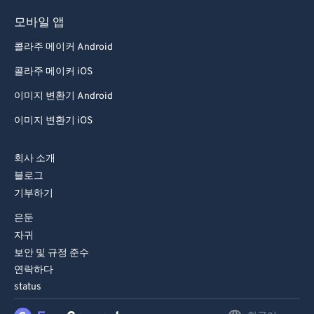
84
84
모바일 앱
85
85
콜라주 메이커 Android
86
86
콜라주 메이커 iOS
87
87
이미지 변환기 Android
88
88
이미지 변환기 iOS
89
89
회사 소개
90
90
블로그
91
91
기부하기
92
92
은둔
93
93
자귀
보안 및 규정 준수
94
94
연락하다
95
95
status
96
96