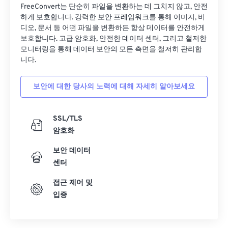
FreeConvert는 단순히 파일을 변환하는 데 그치지 않고, 안전
18
18
18
18
18
18
18
18
하게 보호합니다. 강력한 보안 프레임워크를 통해 이미지, 비
디오, 문서 등 어떤 파일을 변환하든 항상 데이터를 안전하게
19
19
19
19
19
19
19
19
보호합니다. 고급 암호화, 안전한 데이터 센터, 그리고 철저한
20
20
20
20
20
20
20
20
모니터링을 통해 데이터 보안의 모든 측면을 철저히 관리합
니다.
21
21
21
21
21
21
21
21
22
22
22
22
22
22
22
22
보안에 대한 당사의 노력에 대해 자세히 알아보세요
23
23
23
23
23
23
23
23
24
24
24
24
24
24
SSL/TLS
암호화
25
25
25
25
25
25
보안 데이터
26
26
26
26
26
26
센터
27
27
27
27
27
27
접근 제어 및
28
28
28
28
28
28
입증
29
29
29
29
29
29
30
30
30
30
30
30