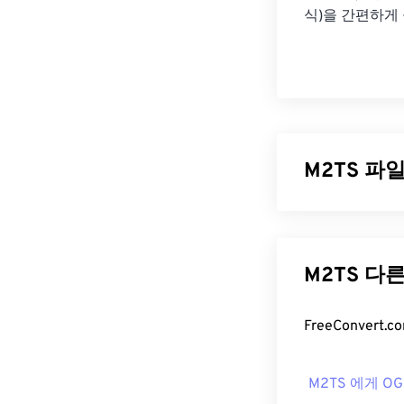
식)을 간편하게
M2TS 파
M2TS는
블루레
니다. M2TS
털 비디오 및 
M2TS 다
M2TS 파
M2TS를 여는 
Picture Motio
M2TS 에게 OG
이어를
사용하세요