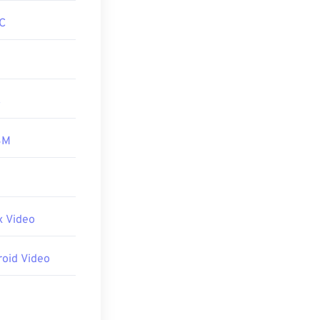
 만드세요. 자세
C
또 다른 해결책
제가 해결될 것
4
BM
 Video
id Video