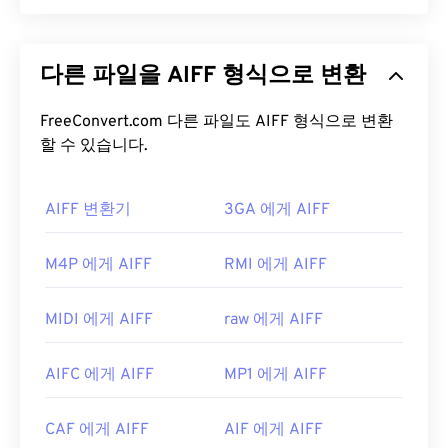
밍 콘텐츠도 지원합니다.
Apple은
고품질 디지털 오디오(파형) 데이터를 저장
M2TS 파일을 어떻게 여나요?
하기 위해 AIFF(Audio Interchange File Format)를
다른 파일을 AIFF 형식으로 변환
개발했습니다. 많은 전문가, 특히 Apple 플랫폼 사용
M2TS를 여는 데에는 여러 가지 옵션이 있습니다.
자들이 이 형식을 사용합니다.
무손실
파일 형식이므
Windows에서는
VLC 미디어 플레이어
또는
Picture
로 원본의 품질이나 데이터 손실이 없지만, AIFF 파
FreeConvert.com 다른 파일도 AIFF 형식으로 변환
Motion Browser Software를
사용하세요. Linux 또는
일은 더 많은 공간을 차지합니다. AIFF는
할 수 있습니다.
루프 포인
Mac OS X에서는
VLC 미디어 플레이어를
사용하세
트 데이터
와 음표를 찾을 수 있어 음악가에게 유용합
요. M2TS는 챕터, 캡션, 자막, 메타데이터 태그 및 메
니다.
뉴를 지원합니다.
AIFF 변환기
3GA 에게 AIFF
AIFF 파일을 어떻게 여나요?
M2TS 파일을 여는 데 문제가 발생하면 파일 확장자
M4P 에게 AIFF
RMI 에게 AIFF
에서 "2"를 제거하여 MTS로 만드세요. 자세한 내용
기본적으로 AIFF는 운영 체제에 따라
Windows
은 LifeWire.com의 이
페이지
첫 번째 "참고"에 있는
Media Player
또는
iTunes
에서 열립니다. AIFF를 열
지침을
참조하세요. 또 다른 해결책은 소프트웨어를
MIDI 에게 AIFF
raw 에게 AIFF
수 있는 다른 프로그램으로는
VLC Media Player
,
최신 버전으로 업데이트하는 것입니다. 이렇게 하면
Audacity
,
Winamp
,
Elmedia Player
등이 있습니다.
호환성 문제가 해결될 것입니다.
AIFC 에게 AIFF
MP1 에게 AIFF
Android
또는 Apple 외 기기를 사용하는 경우, AIFF
개발자:
블루레이 디스크 협회
파일을 열려면 해당 파일을 MP3 파일로 변환해야 합
CAF 에게 AIFF
AIF 에게 AIFF
최초 출시:
2006년
니다. Apple 모바일 기기에서는 파일 변환 없이 AIFF