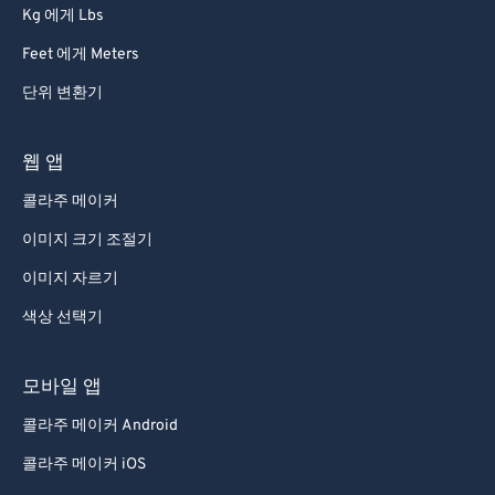
Kg 에게 Lbs
73
73
Feet 에게 Meters
74
74
단위 변환기
75
75
76
76
웹 앱
77
77
콜라주 메이커
78
78
이미지 크기 조절기
79
79
이미지 자르기
80
80
색상 선택기
81
81
82
82
모바일 앱
83
83
콜라주 메이커 Android
84
84
콜라주 메이커 iOS
85
85