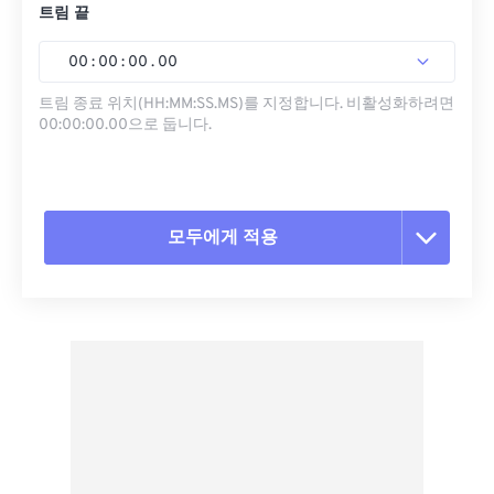
트림 끝
00
:
00
:
00
.
00
트림 종료 위치(HH:MM:SS.MS)를 지정합니다. 비활성화하려면
00:00:00.00으로 둡니다.
모두에게 적용
모든 옵션 재설정
사전 설정에서 적용
사전 설정으로 저장