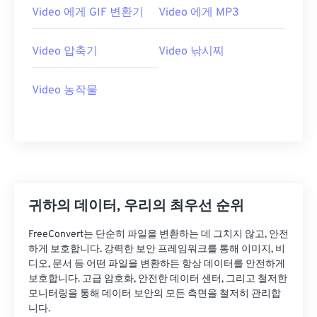
07
07
07
07
07
07
07
07
Video 에게 GIF 변환기
Video 에게 MP3
08
08
08
08
08
08
08
08
Video 압축기
Video 낚시찌
09
09
09
09
09
09
09
09
10
10
10
10
10
10
10
10
Video 농작물
11
11
11
11
11
11
11
11
12
12
12
12
12
12
12
12
13
13
13
13
13
13
13
13
14
14
14
14
14
14
14
14
귀하의 데이터, 우리의 최우선 순위
15
15
15
15
15
15
15
15
16
16
16
16
16
16
16
16
FreeConvert는 단순히 파일을 변환하는 데 그치지 않고, 안전
하게 보호합니다. 강력한 보안 프레임워크를 통해 이미지, 비
17
17
17
17
17
17
17
17
디오, 문서 등 어떤 파일을 변환하든 항상 데이터를 안전하게
18
18
18
18
18
18
18
18
보호합니다. 고급 암호화, 안전한 데이터 센터, 그리고 철저한
모니터링을 통해 데이터 보안의 모든 측면을 철저히 관리합
19
19
19
19
19
19
19
19
니다.