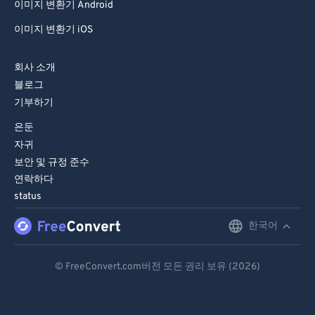
이미지 변환기 Android
86
86
이미지 변환기 iOS
87
87
88
88
회사 소개
89
89
블로그
기부하기
90
90
은둔
91
91
자귀
92
92
보안 및 규정 준수
93
93
연락하다
status
94
94
95
95
한국어
English
96
96
Deutsch
© FreeConvert.com버전 모든 권리 보유 (2026)
97
97
Español
98
98
Français