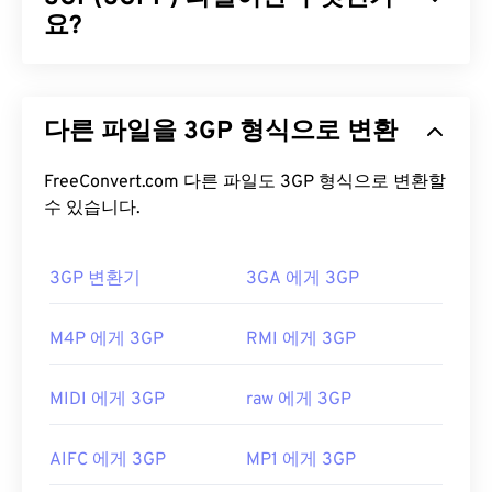
및 영화 파일 형식입니다. 또한 인터넷을 통한 스트리
요?
밍 콘텐츠도 지원합니다.
3GPP(3GP)는 3세대(3G)
UMTS
(Universal Mobile
M2TS 파일을 어떻게 여나요?
Telecommunication System) 네트워크용으로 설계
다른 파일을 3GP 형식으로 변환
된 멀티미디어 컨테이너 포맷으로,
GSM
(Global
M2TS를 여는 데에는 여러 가지 옵션이 있습니다.
System for Mobile) 표준을 준수합니다. UMTS는 모
Windows에서는
VLC 미디어 플레이어
또는
Picture
바일용 기술이므로, 3GP 포맷을 사용하면 UMTS 네
FreeConvert.com 다른 파일도 3GP 형식으로 변환할
Motion Browser Software를
사용하세요. Linux 또는
트워크의 휴대폰에서 고속 무선 연결을 통해 미디어
수 있습니다.
Mac OS X에서는
VLC 미디어 플레이어를
사용하세
를 캡처, 저장, 전송 및 재생할 수 있습니다.
요. M2TS는 챕터, 캡션, 자막, 메타데이터 태그 및 메
뉴를 지원합니다.
3GP 변환기
3GA 에게 3GP
3GP 파일을 어떻게 여나요?
M2TS 파일을 여는 데 문제가 발생하면 파일 확장자
3GP 파일을 여는 데 가장 좋은 애플리케이션은
M4P 에게 3GP
RMI 에게 3GP
에서 "2"를 제거하여 MTS로 만드세요. 자세한 내용
Apple
QuickTime
입니다. 3GP는 모바일용으로 설계
은 LifeWire.com의 이
페이지
첫 번째 "참고"에 있는
되었지만 Linux, Mac, Windows를 포함한 대부분의
지침을
참조하세요. 또 다른 해결책은 소프트웨어를
MIDI 에게 3GP
raw 에게 3GP
운영 체제에서 쉽게 열 수 있습니다.
최신 버전으로 업데이트하는 것입니다. 이렇게 하면
호환성 문제가 해결될 것입니다.
3GP는 3GPP
Timed Text를
통해 자막을 지원하는 유
AIFC 에게 3GP
MP1 에게 3GP
연한 파일 형식입니다. 대화형 메뉴는 지원하지 않지
개발자:
블루레이 디스크 협회