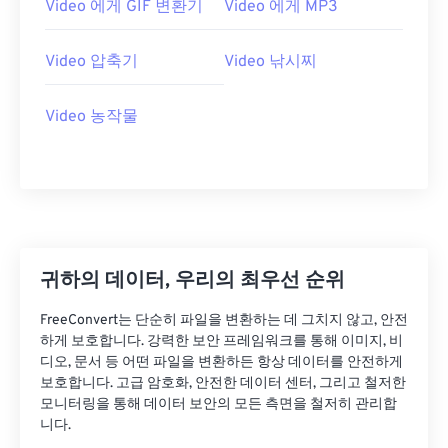
Video 에게 GIF 변환기
Video 에게 MP3
26
26
26
26
26
26
27
27
27
27
27
27
Video 압축기
Video 낚시찌
28
28
28
28
28
28
29
29
29
29
29
29
Video 농작물
30
30
30
30
30
30
31
31
31
31
31
31
32
32
32
32
32
32
33
33
33
33
33
33
귀하의 데이터, 우리의 최우선 순위
34
34
34
34
34
34
35
35
35
35
35
35
FreeConvert는 단순히 파일을 변환하는 데 그치지 않고, 안전
하게 보호합니다. 강력한 보안 프레임워크를 통해 이미지, 비
36
36
36
36
36
36
디오, 문서 등 어떤 파일을 변환하든 항상 데이터를 안전하게
보호합니다. 고급 암호화, 안전한 데이터 센터, 그리고 철저한
37
37
37
37
37
37
모니터링을 통해 데이터 보안의 모든 측면을 철저히 관리합
38
38
38
38
38
38
니다.