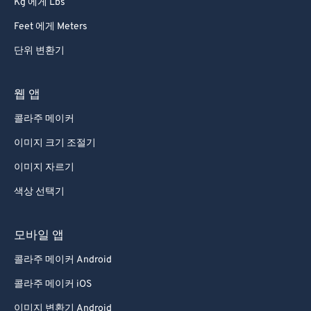
Kg 에게 Lbs
92
92
Feet 에게 Meters
93
93
단위 변환기
94
94
95
95
웹 앱
96
96
콜라주 메이커
97
97
이미지 크기 조절기
98
98
이미지 자르기
99
99
색상 선택기
모바일 앱
콜라주 메이커 Android
콜라주 메이커 iOS
이미지 변환기 Android