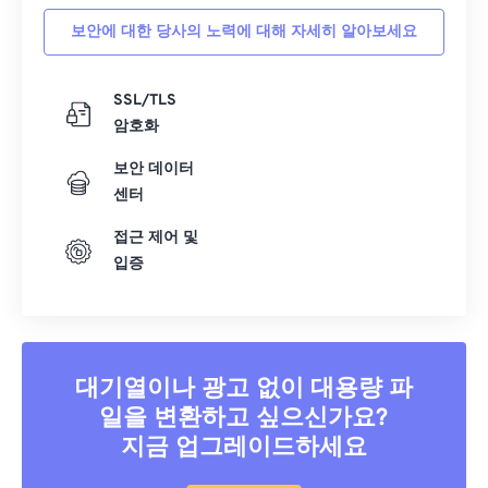
39
39
39
39
39
39
보안에 대한 당사의 노력에 대해 자세히 알아보세요
40
40
40
40
40
40
41
41
41
41
41
41
SSL/TLS
42
42
42
42
42
42
암호화
43
43
43
43
43
43
보안 데이터
44
44
44
44
44
44
센터
45
45
45
45
45
45
접근 제어 및
입증
46
46
46
46
46
46
47
47
47
47
47
47
48
48
48
48
48
48
49
49
49
49
49
49
대기열이나 광고 없이 대용량 파
일을 변환하고 싶으신가요?
50
50
50
50
50
50
지금 업그레이드하세요
51
51
51
51
51
51