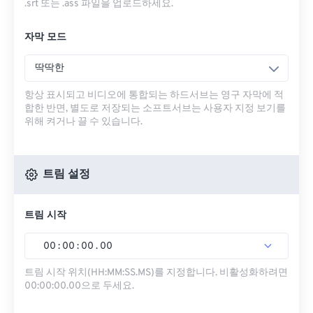
.srt 또는 .ass 파일을 업로드하세요.
자막 모드
딱딱한
항상 표시되고 비디오에 통합되는 하드서브는 영구 자막에 적
합한 반면, 별도로 저장되는 소프트서브는 사용자 지정 보기를
위해 켜거나 끌 수 있습니다.
트림 설정
트림 시작
00
:
00
:
00
.
00
트림 시작 위치(HH:MM:SS.MS)를 지정합니다. 비활성화하려면
00:00:00.00으로 두세요.