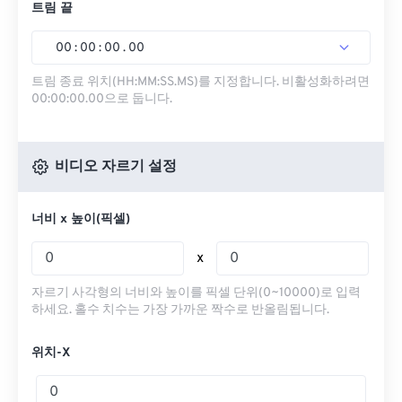
트림 끝
00
:
00
:
00
.
00
트림 종료 위치(HH:MM:SS.MS)를 지정합니다. 비활성화하려면
00:00:00.00으로 둡니다.
비디오 자르기 설정
너비 x 높이(픽셀)
x
자르기 사각형의 너비와 높이를 픽셀 단위(0~10000)로 입력
하세요. 홀수 치수는 가장 가까운 짝수로 반올림됩니다.
위치-X