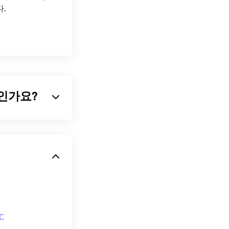
.
무엇인가요?
, 이 형식의 표
압축을 통해 비
 가장 밀접한 관
ows에서는
C
 캡션, 자막, 메