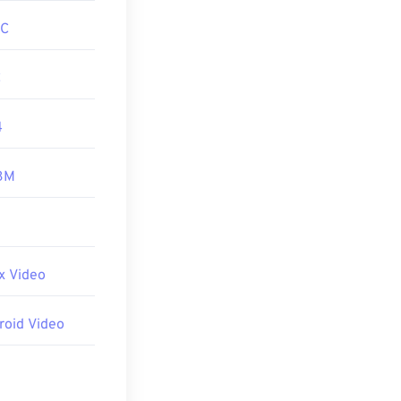
 하드웨어 플레이
C
 MPEG-2 비
C
디코더 팩)를 다
.
4
BM
 Video
oid Video