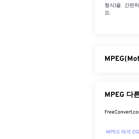
형식)을 간편
요.
MPEG(Mot
MPEG(Motion
준을 개발한 조
교적 좋은 화질
MPEG 다
련이 있습니다.
MPEG 파
MPEG 파일은 
MPEG 에게 O
Windows Media