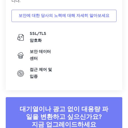
니다.
39
39
39
39
39
39
보안에 대한 당사의 노력에 대해 자세히 알아보세요
40
40
40
40
40
40
41
41
41
41
41
41
SSL/TLS
42
42
42
42
42
42
암호화
43
43
43
43
43
43
보안 데이터
44
44
44
44
44
44
센터
45
45
45
45
45
45
접근 제어 및
46
46
46
46
46
46
입증
47
47
47
47
47
47
48
48
48
48
48
48
49
49
49
49
49
49
대기열이나 광고 없이 대용량 파
50
50
50
50
50
50
일을 변환하고 싶으신가요?
51
51
51
51
51
51
지금 업그레이드하세요