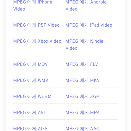
MPEG 에게 iPhone
MPEG 에게 Android
Video
Video
00
00
00
00
00
00
00
00
01
01
01
01
01
01
01
01
MPEG 에게 PSP Video
MPEG 에게 iPad Video
02
02
02
02
02
02
02
02
MPEG 에게 Xbox Video
MPEG 에게 Kindle
03
03
03
03
03
03
03
03
Video
04
04
04
04
04
04
04
04
05
05
05
05
05
05
05
05
MPEG 에게 MOV
MPEG 에게 FLV
06
06
06
06
06
06
06
06
MPEG 에게 WMV
MPEG 에게 MKV
07
07
07
07
07
07
07
07
08
08
08
08
08
08
08
08
MPEG 에게 WEBM
MPEG 에게 3GP
09
09
09
09
09
09
09
09
10
10
10
10
10
10
10
10
MPEG 에게 AVI
MPEG 에게 MP4
11
11
11
11
11
11
11
11
MPEG 에게 AIFF
MPEG 에게 AAC