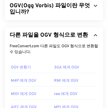
OGV(Ogg Vorbis) 파일이란 무엇
을
사용하여 정교한 압축을 통해 비교적 좋은 화질의
작은 파일을 생성합니다. MPEG 파일 확장자는
입니까?
MPEG-1
형식과 가장 밀접한 관련이 있습니다.
Ogg Vorbis(OGV)는 특허를 받지 않은 무료 오픈 소스
MPEG 파일을 어떻게 여나요?
멀티미디어 컨테이너 포맷이자 코덱입니다. 비영리
다른 파일을 OGV 형식으로 변환
단체인
Xiph.Org 재단이
특허 코덱
과 경쟁하기 위해
MPEG 파일은 거의 항상 운영 체제의 기본 비디오 플
개발한 Ogg 포맷 및 코덱 계열에 속합니다. OGV는
레이어에서 열립니다. Windows에서는
Windows
오디오, 비디오, 텍스트(자막) 및 메타데이터를
FreeConvert.com 다른 파일도 OGV 형식으로 변환할
시분
Media Player
에서 열리고, Mac에서는
QuickTime
에
할 다중화(TDM) 방식으로 전송할
수 있습니다.
수 있습니다. 스트
서 열립니다. 챕터, 캡션, 자막, 메타데이터 태그 또는
리밍은 물론
손실 압축
및
무손실
압축도 지원합니다.
메뉴는 지원하지 않습니다. 인터넷을 통해 스트리밍
하지만
메뉴는
지원하지 않습니다.
하거나 하드웨어 플레이어에서 재생할 수 있습니다.
OGV 변환기
3GA 에게 OGV
OGV 파일을 어떻게 여나요?
MPEG 파일을 열 때 타사 소프트웨어를 사용해야 하
M4P 에게 OGV
RMI 에게 OGV
는 경우가 있습니다. 예를 들어, MPEG-2 비디오가 파
OGV 파일을 여는 데는
VLC 미디어 플레이어가
가장
일에 포함되어 있는 경우입니다. 이 경우 MPEG-2 비
좋습니다. Microsoft Windows OS의
Winamp
와 Mac
디오 디코더(DVD 디코더 팩)를 다운로드하세요. 다
MIDI 에게 OGV
raw 에게 OGV
OS X의
Elmedia
도 좋은 선택입니다.
른 방법이 효과가 없다면
VLC 미디어 플레이어를
사
용해 보세요.
OGV는
Windows Media Player
및
DirectShow
기반
AIFC 에게 OGV
MP1 에게 OGV