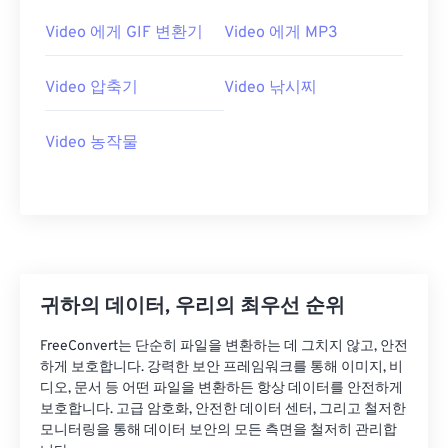
26
26
26
26
26
26
Video 에게 GIF 변환기
Video 에게 MP3
27
27
27
27
27
27
Video 압축기
Video 낚시찌
28
28
28
28
28
28
29
29
29
29
29
29
Video 농작물
30
30
30
30
30
30
31
31
31
31
31
31
32
32
32
32
32
32
33
33
33
33
33
33
34
34
34
34
34
34
귀하의 데이터, 우리의 최우선 순위
35
35
35
35
35
35
FreeConvert는 단순히 파일을 변환하는 데 그치지 않고, 안전
하게 보호합니다. 강력한 보안 프레임워크를 통해 이미지, 비
36
36
36
36
36
36
디오, 문서 등 어떤 파일을 변환하든 항상 데이터를 안전하게
37
37
37
37
37
37
보호합니다. 고급 암호화, 안전한 데이터 센터, 그리고 철저한
모니터링을 통해 데이터 보안의 모든 측면을 철저히 관리합
38
38
38
38
38
38