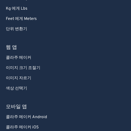
91
91
Kg 에게 Lbs
92
92
Feet 에게 Meters
93
93
단위 변환기
94
94
95
95
웹 앱
96
96
콜라주 메이커
97
97
이미지 크기 조절기
98
98
이미지 자르기
99
99
색상 선택기
모바일 앱
콜라주 메이커 Android
콜라주 메이커 iOS