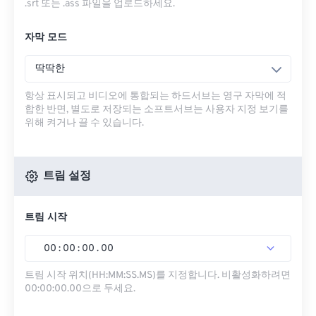
.srt 또는 .ass 파일을 업로드하세요.
자막 모드
딱딱한
항상 표시되고 비디오에 통합되는 하드서브는 영구 자막에 적
합한 반면, 별도로 저장되는 소프트서브는 사용자 지정 보기를
위해 켜거나 끌 수 있습니다.
트림 설정
트림 시작
00
:
00
:
00
.
00
트림 시작 위치(HH:MM:SS.MS)를 지정합니다. 비활성화하려면
00:00:00.00으로 두세요.