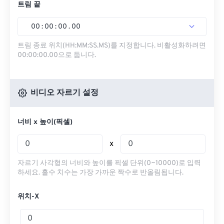
트림 끝
00
:
00
:
00
.
00
트림 종료 위치(HH:MM:SS.MS)를 지정합니다. 비활성화하려면
00:00:00.00으로 둡니다.
비디오 자르기 설정
너비 x 높이(픽셀)
x
자르기 사각형의 너비와 높이를 픽셀 단위(0~10000)로 입력
하세요. 홀수 치수는 가장 가까운 짝수로 반올림됩니다.
위치-X