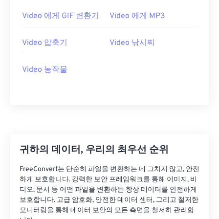
26
26
26
26
26
26
Video 에게 GIF 변환기
Video 에게 MP3
27
27
27
27
27
27
Video 압축기
Video 낚시찌
28
28
28
28
28
28
29
29
29
29
29
29
Video 농작물
30
30
30
30
30
30
31
31
31
31
31
31
32
32
32
32
32
32
33
33
33
33
33
33
34
34
34
34
34
34
귀하의 데이터, 우리의 최우선 순위
35
35
35
35
35
35
FreeConvert는 단순히 파일을 변환하는 데 그치지 않고, 안전
하게 보호합니다. 강력한 보안 프레임워크를 통해 이미지, 비
36
36
36
36
36
36
디오, 문서 등 어떤 파일을 변환하든 항상 데이터를 안전하게
37
37
37
37
37
37
보호합니다. 고급 암호화, 안전한 데이터 센터, 그리고 철저한
모니터링을 통해 데이터 보안의 모든 측면을 철저히 관리합
38
38
38
38
38
38