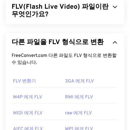
FLV(Flash Live Video) 파일이란
을
사용하여 정교한 압축을 통해 비교적 좋은 화질의
작은 파일을 생성합니다. MPEG 파일 확장자는
무엇인가요?
MPEG-1
형식과 가장 밀접한 관련이 있습니다.
플래시 라이브 비디오(FLV)는 이름에서 알 수 있듯이
MPEG 파일을 어떻게 여나요?
플래시
비디오의 한 유형입니다. 주로 인터넷을 통해
다른 파일을 FLV 형식으로 변환
고품질의 동기화가 잘 된 멀티미디어 콘텐츠를 제공
MPEG 파일은 거의 항상 운영 체제의 기본 비디오 플
하는 인기 있는 형식입니다. 또한 미디어 컨테이너이
레이어에서 열립니다. Windows에서는
Windows
므로
FreeConvert.com 다른 파일도 FLV 형식으로 변환할
코덱을
사용하여 파일 크기를 압축합니다. FLV
Media Player
에서 열리고, Mac에서는
QuickTime
에
는 ISO 기반 미디어 파일 형식이라고도 하는 개방형
수 있습니다.
서 열립니다. 챕터, 캡션, 자막, 메타데이터 태그 또는
표준
ISO/IEC 14496-12:2008을
사용하며, 유연성과
메뉴는 지원하지 않습니다. 인터넷을 통해 스트리밍
독립성이라는 장점을 제공합니다.
하거나 하드웨어 플레이어에서 재생할 수 있습니다.
FLV 변환기
3GA 에게 FLV
FLV 파일을 어떻게 여나요?
MPEG 파일을 열 때 타사 소프트웨어를 사용해야 하
M4P 에게 FLV
RMI 에게 FLV
는 경우가 있습니다. 예를 들어, MPEG-2 비디오가 파
기본적으로 FLV는
Animate Creative Cloud
일에 포함되어 있는 경우입니다. 이 경우 MPEG-2 비
(Animate CC) 및
Flash
와 같은
Adobe
제품에서 열립
디오 디코더(DVD 디코더 팩)를 다운로드하세요. 다
MIDI 에게 FLV
raw 에게 FLV
니다. Adobe Flash 7 이상 버전에서 가장 잘 열립니
른 방법이 효과가 없다면
VLC 미디어 플레이어를
사
다. FLV는 챕터나 자막을 지원하지 않지만, 메타데이
용해 보세요.
AIFC 에게 FLV
MP1 에게 FLV