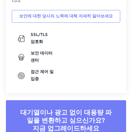
니다.
39
39
39
39
39
39
보안에 대한 당사의 노력에 대해 자세히 알아보세요
40
40
40
40
40
40
41
41
41
41
41
41
SSL/TLS
42
42
42
42
42
42
암호화
43
43
43
43
43
43
보안 데이터
44
44
44
44
44
44
센터
45
45
45
45
45
45
접근 제어 및
46
46
46
46
46
46
입증
47
47
47
47
47
47
48
48
48
48
48
48
49
49
49
49
49
49
대기열이나 광고 없이 대용량 파
50
50
50
50
50
50
일을 변환하고 싶으신가요?
51
51
51
51
51
51
지금 업그레이드하세요