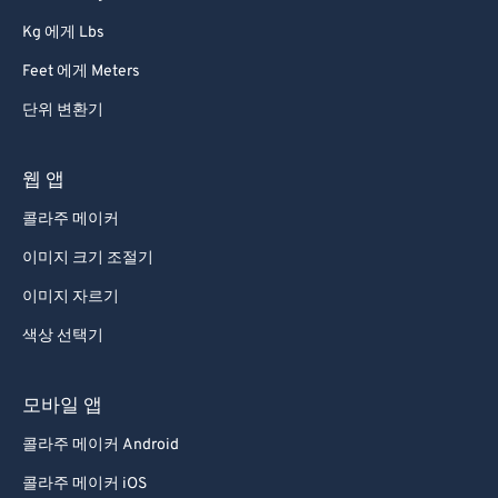
91
91
Kg 에게 Lbs
92
92
Feet 에게 Meters
93
93
단위 변환기
94
94
95
95
웹 앱
96
96
콜라주 메이커
97
97
이미지 크기 조절기
98
98
이미지 자르기
99
99
색상 선택기
모바일 앱
콜라주 메이커 Android
콜라주 메이커 iOS