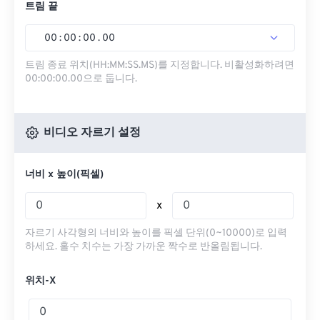
트림 끝
00
:
00
:
00
.
00
트림 종료 위치(HH:MM:SS.MS)를 지정합니다. 비활성화하려면
00:00:00.00으로 둡니다.
비디오 자르기 설정
너비 x 높이(픽셀)
x
자르기 사각형의 너비와 높이를 픽셀 단위(0~10000)로 입력
하세요. 홀수 치수는 가장 가까운 짝수로 반올림됩니다.
위치-X