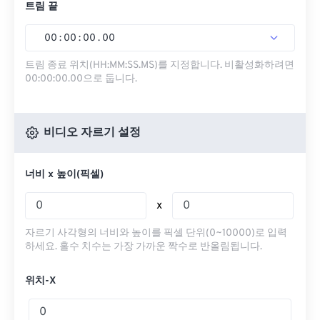
트림 끝
00
:
00
:
00
.
00
트림 종료 위치(HH:MM:SS.MS)를 지정합니다. 비활성화하려면
00:00:00.00으로 둡니다.
비디오 자르기 설정
너비 x 높이(픽셀)
x
자르기 사각형의 너비와 높이를 픽셀 단위(0~10000)로 입력
하세요. 홀수 치수는 가장 가까운 짝수로 반올림됩니다.
위치-X