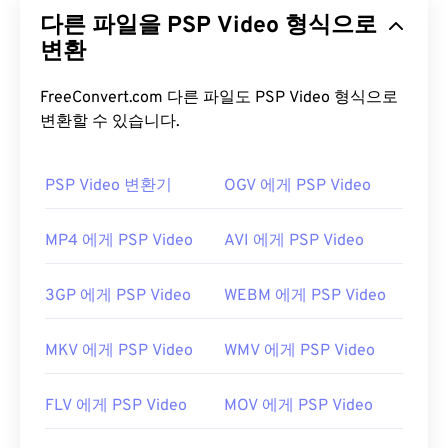
디오 파일 형식의 한
종류
이며, 이 형식의 표준을 개
다른 파일을 PSP Video 형식으로
발한 조직의 이름이기도 합니다. 이 파일 형식은
코덱
을
변환
사용하여 정교한 압축을 통해 비교적 좋은 화질의
작은 파일을 생성합니다. MPEG 파일 확장자는
MPEG-1
형식과 가장 밀접한 관련이 있습니다.
FreeConvert.com 다른 파일도 PSP Video 형식으로
변환할 수 있습니다.
MPEG 파일을 어떻게 여나요?
MPEG 파일은 거의 항상 운영 체제의 기본 비디오 플
PSP Video 변환기
OGV 에게 PSP Video
레이어에서 열립니다. Windows에서는
Windows
Media Player
에서 열리고, Mac에서는
QuickTime
에
MP4 에게 PSP Video
AVI 에게 PSP Video
서 열립니다. 챕터, 캡션, 자막, 메타데이터 태그 또는
메뉴는 지원하지 않습니다. 인터넷을 통해 스트리밍
3GP 에게 PSP Video
WEBM 에게 PSP Video
하거나 하드웨어 플레이어에서 재생할 수 있습니다.
MPEG 파일을 열 때 타사 소프트웨어를 사용해야 하
MKV 에게 PSP Video
WMV 에게 PSP Video
는 경우가 있습니다. 예를 들어, MPEG-2 비디오가 파
일에 포함되어 있는 경우입니다. 이 경우 MPEG-2 비
FLV 에게 PSP Video
MOV 에게 PSP Video
디오 디코더(DVD 디코더 팩)를 다운로드하세요. 다
른 방법이 효과가 없다면
VLC 미디어 플레이어를
사