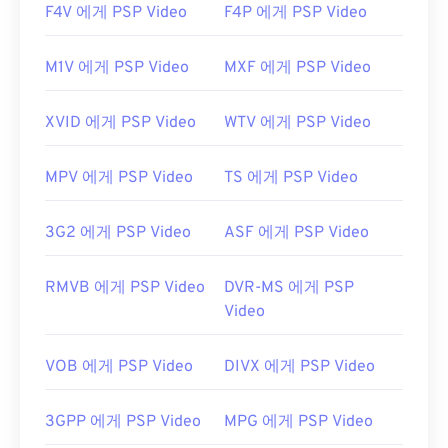
용해 보세요.
F4V 에게 PSP Video
F4P 에게 PSP Video
개발자:
Motion Picture Experts Group(MPEG)
M1V 에게 PSP Video
MXF 에게 PSP Video
최초 출시:
1988년
유용한 링크:
XVID 에게 PSP Video
WTV 에게 PSP Video
https://en.wikipedia.org/wiki/움직이는_사진_전문
가_그룹
MPV 에게 PSP Video
TS 에게 PSP Video
https://en.wikipedia.org/wiki/MPEG-1
3G2 에게 PSP Video
ASF 에게 PSP Video
RMVB 에게 PSP Video
DVR-MS 에게 PSP
Video
VOB 에게 PSP Video
DIVX 에게 PSP Video
3GPP 에게 PSP Video
MPG 에게 PSP Video