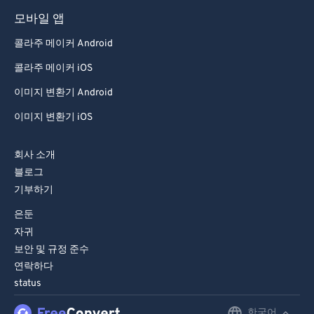
93
93
모바일 앱
94
94
콜라주 메이커 Android
95
95
콜라주 메이커 iOS
96
96
이미지 변환기 Android
97
97
이미지 변환기 iOS
98
98
99
99
회사 소개
블로그
기부하기
은둔
자귀
보안 및 규정 준수
연락하다
status
한국어