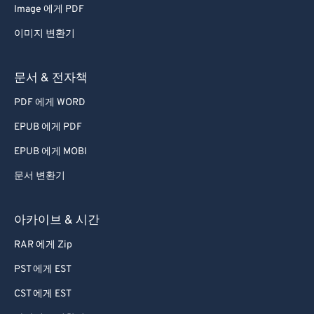
Image 에게 PDF
67
67
이미지 변환기
68
68
69
69
문서 & 전자책
70
70
PDF 에게 WORD
71
71
EPUB 에게 PDF
72
72
EPUB 에게 MOBI
73
73
문서 변환기
74
74
75
75
아카이브 & 시간
76
76
RAR 에게 Zip
77
77
PST 에게 EST
78
78
CST 에게 EST
79
79