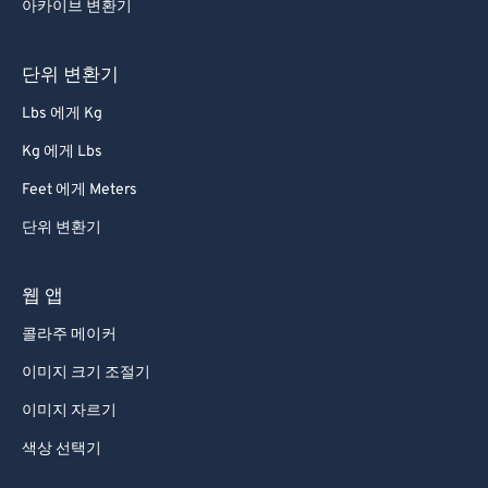
아카이브 변환기
80
80
81
81
단위 변환기
82
82
Lbs 에게 Kg
83
83
Kg 에게 Lbs
84
84
Feet 에게 Meters
85
85
단위 변환기
86
86
87
87
웹 앱
88
88
콜라주 메이커
89
89
이미지 크기 조절기
90
90
이미지 자르기
91
91
색상 선택기
92
92