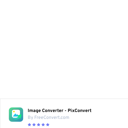
Image Converter - PixConvert
By FreeConvert.com