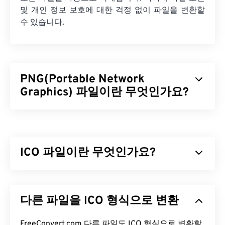
및 개인 정보 보호에 대한 걱정 없이 파일을 변환할
수 있습니다.
PNG(Portable Network
Graphics) 파일이란 무엇인가요?
PNG(Portable Network Graphics)는 이동성을 위해
이미지를 압축하는
래스터 기반
파일 형식입니다.
PNG 이미지는
RGB
또는
RGBA
색상을 사용할 수 있
ICO 파일이란 무엇인가요?
으며 투명도를 지원하여 아이콘이나 그래픽 디자인
에 사용하기 적합합니다. PNG는 투명도가 더 높은 애
니메이션도 지원합니다(
ICO 파일은 최대 256 x 256 픽셀, 24비트 색상, 8비
GIF를 APNG로
변환하는 방
법을 확인해 보세요). PNG를 사용하면 다음과 같은
트 투명도를 가진 픽셀 기반 이미지를 포함합니다.
다른 파일을 ICO 형식으로 변환
이점이 있습니다. 또한 PNG는
ICO 파일은 Windows 사용자가 이미지를 애플리케이
무손실 압축을
사용하
는
션과 연관시킬 수 있도록 아이콘을 표시하는 데 필요
개방형 포맷
입니다.
한 이미지를 저장하고 크기를 조정할 수 있는 편리한
FreeConvert.com 다른 파일도 ICO 형식으로 변환할