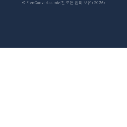
© FreeConvert.com버전 모든 권리 보유 (2026)
Español
Français
Português
Italiano
Dutch
日本語
简体中文
繁體中文
한국어
Svenska
Türkçe