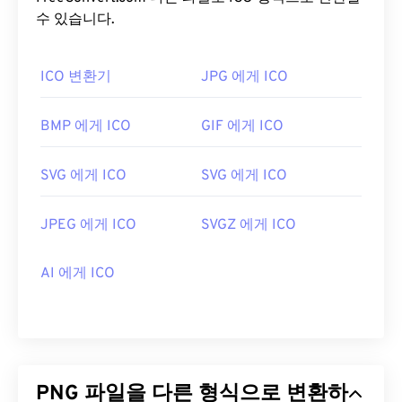
PNG 파일을 어떻게 여나요?
공간을 제공합니다.
수 있습니다.
일반적으로 PNG 파일은 운영 체제의 기본 이미지 뷰
ICO 파일을 어떻게 여나요?
ICO 변환기
JPG 에게 ICO
어에서 열립니다. PNG 파일은 모든 웹 브라우저에서
도 쉽게 볼 수 있습니다. PNG 파일을 여는 데 문제가
Windows
IconMaker를
사용하여 ICO 파일을 열고,
있는 경우
편집하고, 생성하세요.
PNG-JPG
,
PNG-WebP
CorelDRAW는
또는
ICO 파일을 열
PNG-BMP
변
BMP 에게 ICO
GIF 에게 ICO
환기를 사용하세요.
고, 편집하고, 생성하는 데 매우 유용한 프로그램입니
다. ICO 파일을 변환하려면 온라인
ICO Converter를
SVG 에게 ICO
SVG 에게 ICO
사용해 보세요. 특정 이미지를 아이콘으로 사용하거
GIMP
나
Adobe Photoshop
과 같은 대체 프로그램은
나 아이콘 이미지를 편집 가능하거나 이동 가능한 형
JPEG 에게 ICO
SVGZ 에게 ICO
PNG 파일을 열고 편집하는 데 유용합니다. PNG 파일
식으로 저장하기 위해 ICO 파일을 다른 파일 형식으
은 다른 파일 형식보다 크기가 약간 크므로 웹 페이지
로 변환하는 경우가 많습니다.
에 추가할 때는 주의해야 합니다. PNG 파일의 흥미로
AI 에게 ICO
운 기능 중 하나는 이미지, 특히 투명한 배경에 투명
효과를 적용할 수 있다는 것입니다.
ICO 파일을 조작하는 데 널리 사용되는 프로그램은
GNU Image Manipulation Program(
GIMP
)입니다.
ICO는 Mac, Linux, Windows 운영 체제에서 지원됩니
개발자:
PNG 개발 그룹
다. ICO 파일을 열 수 있는 다른 프로그램으로는
PNG 파일을 다른 형식으로 변환하
Microsoft Paint
,
Apple Preview
,
IrfanView
등이 있