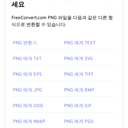
최초 출시:
1996년 10월 1일
세요
습니다.
유용한 링크:
FreeConvert.com PNG 파일을 다음과 같은 다른 형
PNG에 대한 LifeWire 기사
식으로 변환할 수 있습니다.
개발자:
Microsoft
PNG에 대한 위키 문서
최초 출시:
1985년 11월 20일
관련 PNG 도구:
PNG 변환기
PNG 에게 TEXT
유용한 링크:
색상 선택기를
사용하여 이미지에서 색상을 선택하
https://en.wikipedia.org/wiki/ICO_(파일_형식)
세요
PNG 에게 TXT
PNG 에게 SVG
https://www.webdesignerdepot.com/2009/03/1981-
2009 사이의 운영체계 인터페이스 디자인/
PNG 에게 EPS
PNG 에게 TIFF
PNG 에게 JPG
PNG 에게 BMP
PNG 에게 ODD
PNG 에게 GIF
PNG 에게 WebP
PNG 에게 PSD