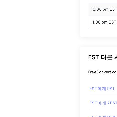
10:00 pm ES
11:00 pm EST
EST 다른
FreeConver
EST 에게 PST
EST 에게 AES