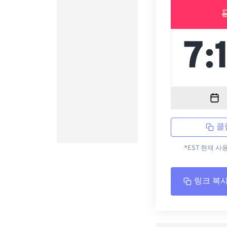
클
*EST 현재 사
링크 복