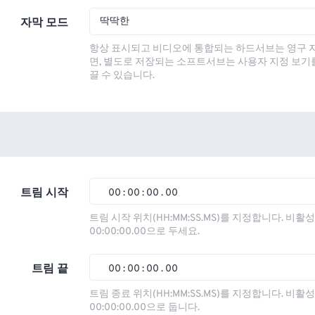
딱딱한
자막 모드
항상 표시되고 비디오에 통합되는 하드서브는 영구 
면, 별도로 저장되는 소프트서브는 사용자 지정 보기
끌 수 있습니다.
트림 시작
00
:
00
:
00
.
00
00
00
00
00
트림 시작 위치(HH:MM:SS.MS)를 지정합니다. 비
00:00:00.00으로 두세요.
01
01
01
01
02
02
02
02
트림 끝
00
:
00
:
00
.
00
03
03
03
03
00
00
00
00
트림 종료 위치(HH:MM:SS.MS)를 지정합니다. 비
00:00:00.00으로 둡니다.
04
04
04
04