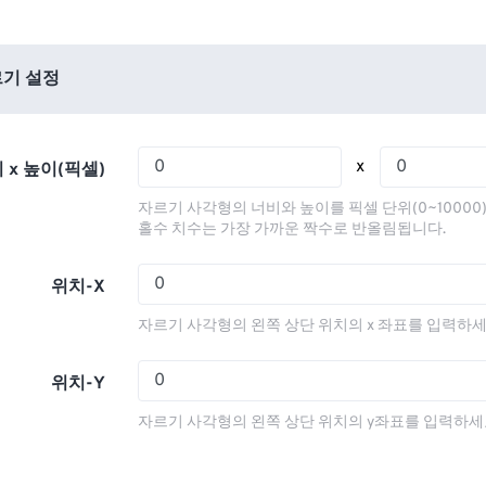
01
01
01
01
05
05
05
05
02
02
02
02
06
06
06
06
03
03
03
03
기 설정
07
07
07
07
04
04
04
04
08
08
08
08
05
05
05
05
x
 x 높이(픽셀)
09
09
09
09
06
06
06
06
자르기 사각형의 너비와 높이를 픽셀 단위(0~10000
10
10
10
10
07
07
07
07
홀수 치수는 가장 가까운 짝수로 반올림됩니다.
11
11
11
11
08
08
08
08
위치-X
12
12
12
12
09
09
09
09
자르기 사각형의 왼쪽 상단 위치의 x 좌표를 입력하세
13
13
13
13
10
10
10
10
14
14
14
14
11
11
11
11
위치-Y
15
15
15
15
12
12
12
12
자르기 사각형의 왼쪽 상단 위치의 y좌표를 입력하세
16
16
16
16
13
13
13
13
17
17
17
17
14
14
14
14