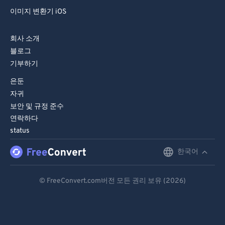
96
96
이미지 변환기 iOS
97
97
회사 소개
98
98
블로그
99
99
기부하기
은둔
자귀
보안 및 규정 준수
연락하다
status
한국어
English
Deutsch
© FreeConvert.com버전 모든 권리 보유 (2026)
Español
Français