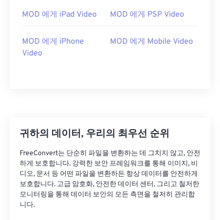
17
17
17
17
17
17
17
17
MOD 에게 iPad Video
MOD 에게 PSP Video
18
18
18
18
18
18
18
18
MOD 에게 iPhone
MOD 에게 Mobile Video
19
19
19
19
19
19
19
19
Video
20
20
20
20
20
20
20
20
21
21
21
21
21
21
21
21
22
22
22
22
22
22
22
22
23
23
23
23
23
23
23
23
24
24
24
24
24
24
귀하의 데이터, 우리의 최우선 순위
25
25
25
25
25
25
FreeConvert는 단순히 파일을 변환하는 데 그치지 않고, 안전
26
26
26
26
26
26
하게 보호합니다. 강력한 보안 프레임워크를 통해 이미지, 비
디오, 문서 등 어떤 파일을 변환하든 항상 데이터를 안전하게
27
27
27
27
27
27
보호합니다. 고급 암호화, 안전한 데이터 센터, 그리고 철저한
모니터링을 통해 데이터 보안의 모든 측면을 철저히 관리합
28
28
28
28
28
28
니다.
29
29
29
29
29
29