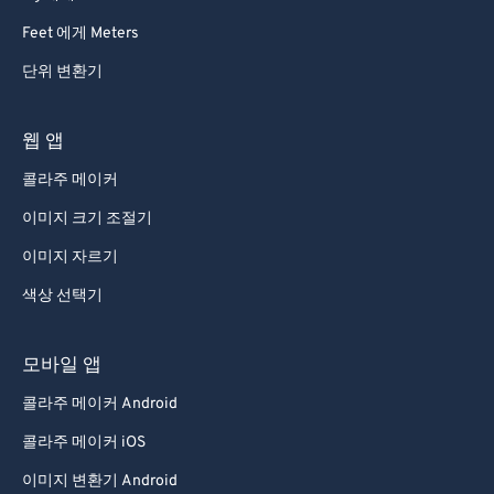
83
83
Feet 에게 Meters
84
84
단위 변환기
85
85
웹 앱
86
86
87
87
콜라주 메이커
88
88
이미지 크기 조절기
89
89
이미지 자르기
90
90
색상 선택기
91
91
모바일 앱
92
92
콜라주 메이커 Android
93
93
94
94
콜라주 메이커 iOS
95
95
이미지 변환기 Android