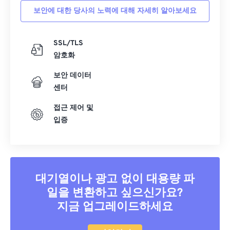
30
30
30
30
30
30
보안에 대한 당사의 노력에 대해 자세히 알아보세요
31
31
31
31
31
31
SSL/TLS
32
32
32
32
32
32
암호화
33
33
33
33
33
33
보안 데이터
34
34
34
34
34
34
센터
35
35
35
35
35
35
접근 제어 및
36
36
36
36
36
36
입증
37
37
37
37
37
37
38
38
38
38
38
38
39
39
39
39
39
39
대기열이나 광고 없이 대용량 파
40
40
40
40
40
40
일을 변환하고 싶으신가요?
41
41
41
41
41
41
지금 업그레이드하세요
42
42
42
42
42
42