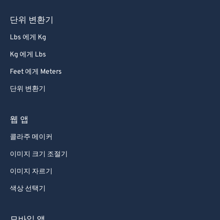
76
76
단위 변환기
77
77
Lbs 에게 Kg
78
78
Kg 에게 Lbs
79
79
Feet 에게 Meters
80
80
단위 변환기
81
81
82
82
웹 앱
83
83
콜라주 메이커
84
84
이미지 크기 조절기
85
85
이미지 자르기
86
86
색상 선택기
87
87
88
88