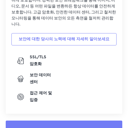
하게 보호합니다. 강력한 보안 프레임워크를 통해 이미지, 비
23
23
23
23
23
23
23
23
디오, 문서 등 어떤 파일을 변환하든 항상 데이터를 안전하게
보호합니다. 고급 암호화, 안전한 데이터 센터, 그리고 철저한
24
24
24
24
24
24
모니터링을 통해 데이터 보안의 모든 측면을 철저히 관리합
25
25
25
25
25
25
니다.
26
26
26
26
26
26
보안에 대한 당사의 노력에 대해 자세히 알아보세요
27
27
27
27
27
27
28
28
28
28
28
28
SSL/TLS
29
29
29
29
29
29
암호화
30
30
30
30
30
30
보안 데이터
31
31
31
31
31
31
센터
32
32
32
32
32
32
접근 제어 및
입증
33
33
33
33
33
33
34
34
34
34
34
34
35
35
35
35
35
35