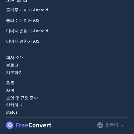
모바일 앱
89
89
콜라주 메이커 Android
90
90
콜라주 메이커 iOS
91
91
이미지 변환기 Android
92
92
이미지 변환기 iOS
93
93
94
94
회사 소개
블로그
95
95
기부하기
96
96
은둔
97
97
자귀
98
98
보안 및 규정 준수
연락하다
99
99
status
한국어
English