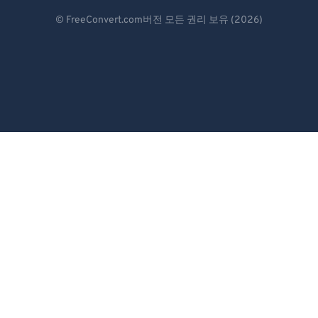
Deutsch
© FreeConvert.com버전 모든 권리 보유 (2026)
Español
Français
Português
Italiano
Dutch
日本語
简体中文
繁體中文
한국어
Svenska