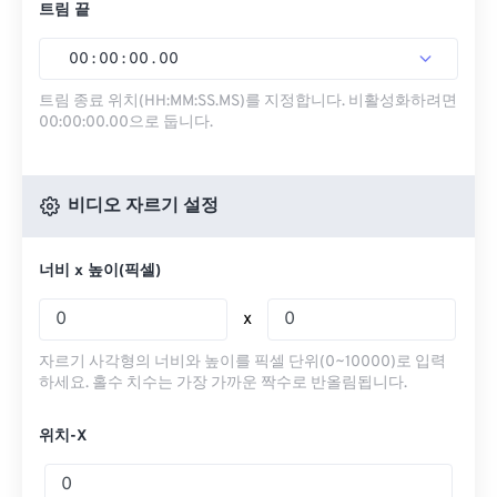
트림 끝
00
:
00
:
00
.
00
트림 종료 위치(HH:MM:SS.MS)를 지정합니다. 비활성화하려면
00:00:00.00으로 둡니다.
비디오 자르기 설정
너비 x 높이(픽셀)
x
자르기 사각형의 너비와 높이를 픽셀 단위(0~10000)로 입력
하세요. 홀수 치수는 가장 가까운 짝수로 반올림됩니다.
위치-X